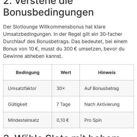
2. Verstehe die
Bonusbedingungen
Der Slotlounge Willkommensbonus hat klare
Umsatzbedingungen. In der Regel gilt ein 30‑facher
Durchlauf des Bonusbetrags. Das bedeutet, bei einem
Bonus von 10 €, musst du 300 € umsetzen, bevor du
Gewinne abheben kannst.
Bedingung
Wert
Hinweis
Umsatzfaktor
30×
Auf Bonusbetrag
Gültigkeit
7 Tage
Nach Aktivierung
Mindesteinsatz
0,10 €
Pro Spin