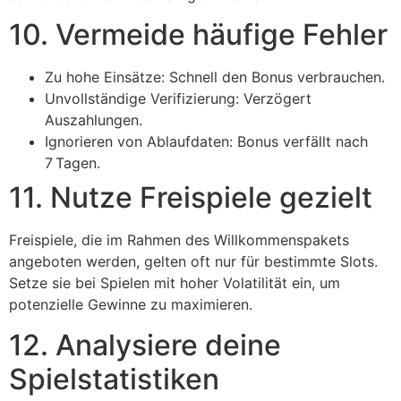
10. Vermeide häufige Fehler
Zu hohe Einsätze: Schnell den Bonus verbrauchen.
Unvollständige Verifizierung: Verzögert
Auszahlungen.
Ignorieren von Ablaufdaten: Bonus verfällt nach
7 Tagen.
11. Nutze Freispiele gezielt
Freispiele, die im Rahmen des Willkommenspakets
angeboten werden, gelten oft nur für bestimmte Slots.
Setze sie bei Spielen mit hoher Volatilität ein, um
potenzielle Gewinne zu maximieren.
12. Analysiere deine
Spielstatistiken