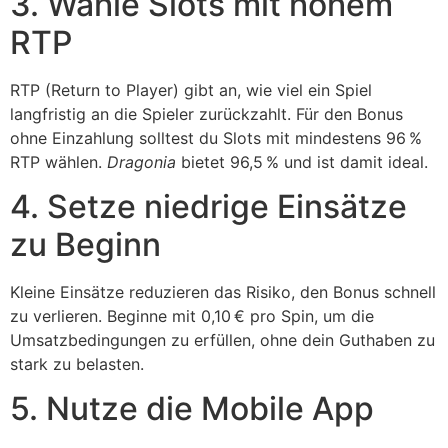
3. Wähle Slots mit hohem
RTP
RTP (Return to Player) gibt an, wie viel ein Spiel
langfristig an die Spieler zurückzahlt. Für den Bonus
ohne Einzahlung solltest du Slots mit mindestens 96 %
RTP wählen.
Dragonia
bietet 96,5 % und ist damit ideal.
4. Setze niedrige Einsätze
zu Beginn
Kleine Einsätze reduzieren das Risiko, den Bonus schnell
zu verlieren. Beginne mit 0,10 € pro Spin, um die
Umsatzbedingungen zu erfüllen, ohne dein Guthaben zu
stark zu belasten.
5. Nutze die Mobile App