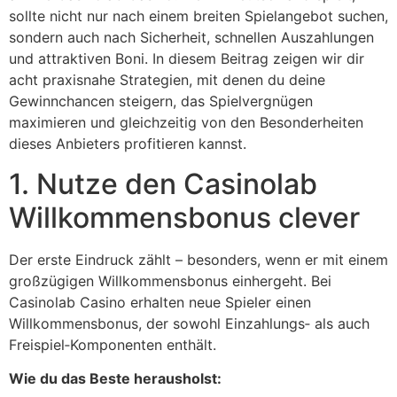
sollte nicht nur nach einem breiten Spielangebot suchen,
sondern auch nach Sicherheit, schnellen Auszahlungen
und attraktiven Boni. In diesem Beitrag zeigen wir dir
acht praxisnahe Strategien, mit denen du deine
Gewinnchancen steigern, das Spielvergnügen
maximieren und gleichzeitig von den Besonderheiten
dieses Anbieters profitieren kannst.
1. Nutze den Casinolab
Willkommensbonus clever
Der erste Eindruck zählt – besonders, wenn er mit einem
großzügigen Willkommensbonus einhergeht. Bei
Casinolab Casino erhalten neue Spieler einen
Willkommensbonus, der sowohl Einzahlungs‑ als auch
Freispiel‑Komponenten enthält.
Wie du das Beste herausholst: