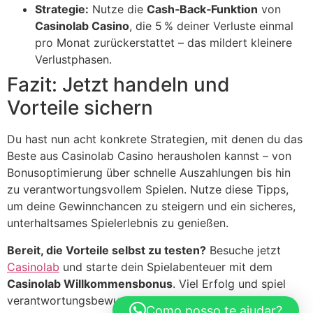
Strategie:
Nutze die
Cash‑Back‑Funktion
von
Casinolab Casino
, die 5 % deiner Verluste einmal
pro Monat zurückerstattet – das mildert kleinere
Verlustphasen.
Fazit: Jetzt handeln und
Vorteile sichern
Du hast nun acht konkrete Strategien, mit denen du das
Beste aus Casinolab Casino herausholen kannst – von
Bonusoptimierung über schnelle Auszahlungen bis hin
zu verantwortungsvollem Spielen. Nutze diese Tipps,
um deine Gewinnchancen zu steigern und ein sicheres,
unterhaltsames Spielerlebnis zu genießen.
Bereit, die Vorteile selbst zu testen?
Besuche jetzt
Casinolab
und starte dein Spielabenteuer mit dem
Casinolab Willkommensbonus
. Viel Erfolg und spiel
verantwortungsbewusst!
Como posso te ajudar?