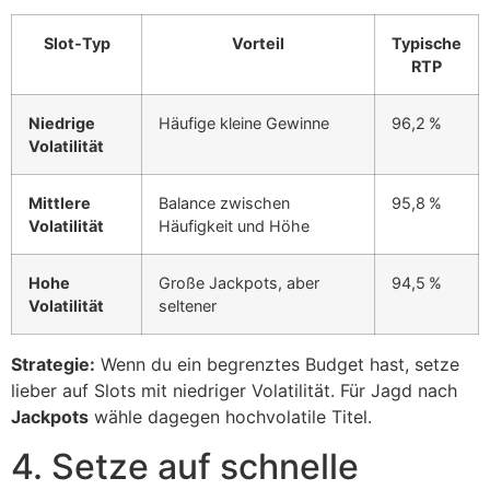
Slot‑Typ
Vorteil
Typische
RTP
Niedrige
Häufige kleine Gewinne
96,2 %
Volatilität
Mittlere
Balance zwischen
95,8 %
Volatilität
Häufigkeit und Höhe
Hohe
Große Jackpots, aber
94,5 %
Volatilität
seltener
Strategie:
Wenn du ein begrenztes Budget hast, setze
lieber auf Slots mit niedriger Volatilität. Für Jagd nach
Jackpots
wähle dagegen hochvolatile Titel.
4. Setze auf schnelle