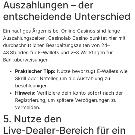
Auszahlungen – der
entscheidende Unterschied
Ein häufiges Ärgernis bei Online‑Casinos sind lange
Auszahlungszeiten. Casinolab Casino punktet hier mit
durchschnittlichen Bearbeitungszeiten von 24–
48 Stunden für E‑Wallets und 2–3 Werktagen für
Banküberweisungen.
Praktischer Tipp:
Nutze bevorzugt E‑Wallets wie
Skrill oder Neteller, um die Auszahlung zu
beschleunigen.
Hinweis:
Verifiziere dein Konto sofort nach der
Registrierung, um spätere Verzögerungen zu
vermeiden.
5. Nutze den
Live‑Dealer‑Bereich für ein