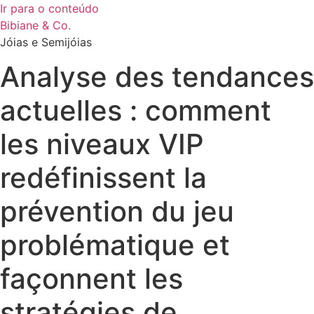
Ir para o conteúdo
Bibiane & Co.
Jóias e Semijóias
Analyse des tendances
actuelles : comment
les niveaux VIP
redéfinissent la
prévention du jeu
problématique et
façonnent les
stratégies de