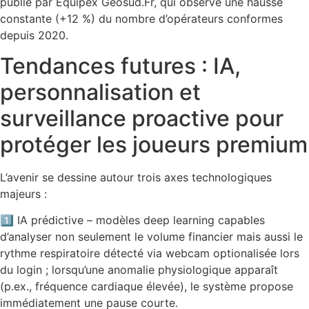
publié par Equipex Geosud.Fr, qui observe une hausse
constante (+12 %) du nombre d’opérateurs conformes
depuis 2020.
Tendances futures : IA,
personnalisation et
surveillance proactive pour
protéger les joueurs premium
L’avenir se dessine autour trois axes technologiques
majeurs :
1️⃣ IA prédictive – modèles deep learning capables
d’analyser non seulement le volume financier mais aussi le
rythme respiratoire détecté via webcam optionalisée lors
du login ; lorsqu’une anomalie physiologique apparaît
(p.ex., fréquence cardiaque élevée), le système propose
immédiatement une pause courte.