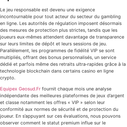
Le jeu responsable est devenu une exigence
incontournable pour tout acteur du secteur du gambling
en ligne. Les autorités de régulation imposent désormais
des mesures de protection plus strictes, tandis que les
joueurs eux‑mêmes attendent davantage de transparence
sur leurs limites de dépôt et leurs sessions de jeu.
Parallèlement, les programmes de fidélité VIP se sont
multipliés, offrant des bonus personnalisés, un service
dédié et parfois même des retraits ultra‑rapides grâce à la
technologie blockchain dans certains casino en ligne
crypto.
Equipex Geosud.Fr
fournit chaque mois une analyse
indépendante des meilleures plateformes de jeux d’argent
et classe notamment les offres « VIP » selon leur
conformité aux normes de sécurité et de protection du
joueur. En s’appuyant sur ces évaluations, nous pouvons
observer comment le statut premium influe sur le