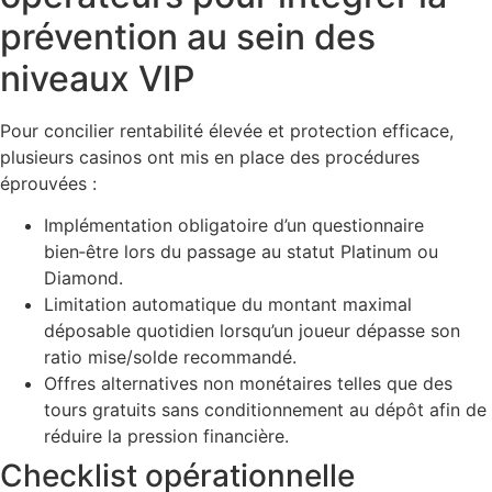
prévention au sein des
niveaux VIP
Pour concilier rentabilité élevée et protection efficace,
plusieurs casinos ont mis en place des procédures
éprouvées :
Implémentation obligatoire d’un questionnaire
bien‑être lors du passage au statut Platinum ou
Diamond.
Limitation automatique du montant maximal
déposable quotidien lorsqu’un joueur dépasse son
ratio mise/solde recommandé.
Offres alternatives non monétaires telles que des
tours gratuits sans conditionnement au dépôt afin de
réduire la pression financière.
Checklist opérationnelle