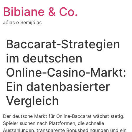
Ir
Bibiane & Co.
para
o
Jóias e Semijóias
conteúdo
Baccarat‑Strategien
im deutschen
Online‑Casino‑Markt:
Ein datenbasierter
Vergleich
Der deutsche Markt für Online‑Baccarat wächst stetig.
Spieler suchen nach Plattformen, die schnelle
Auszahlungen, transparente Bonusbedingungen und ein