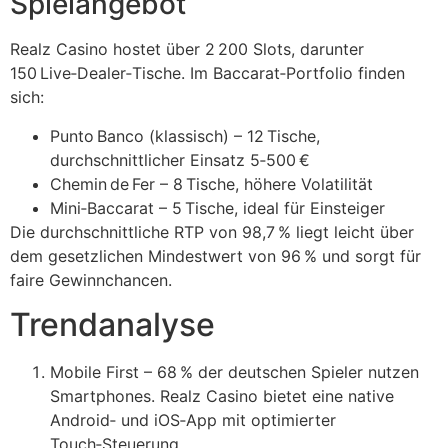
Spielangebot
Realz Casino hostet über 2 200 Slots, darunter
150 Live‑Dealer‑Tische. Im Baccarat‑Portfolio finden
sich:
Punto Banco (klassisch) – 12 Tische,
durchschnittlicher Einsatz 5‑500 €
Chemin de Fer – 8 Tische, höhere Volatilität
Mini‑Baccarat – 5 Tische, ideal für Einsteiger
Die durchschnittliche RTP von 98,7 % liegt leicht über
dem gesetzlichen Mindestwert von 96 % und sorgt für
faire Gewinnchancen.
Trendanalyse
Mobile First – 68 % der deutschen Spieler nutzen
Smartphones. Realz Casino bietet eine native
Android‑ und iOS‑App mit optimierter
Touch‑Steuerung.