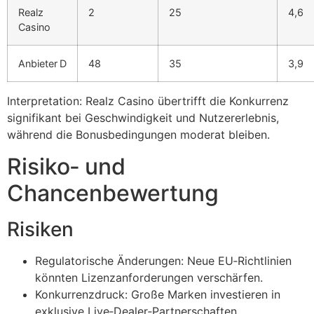
Realz
2
25
4,6
Casino
Anbieter D
48
35
3,9
Interpretation: Realz Casino übertrifft die Konkurrenz
signifikant bei Geschwindigkeit und Nutzererlebnis,
während die Bonusbedingungen moderat bleiben.
Risiko‑ und
Chancenbewertung
Risiken
Regulatorische Änderungen: Neue EU‑Richtlinien
könnten Lizenzanforderungen verschärfen.
Konkurrenzdruck: Große Marken investieren in
exklusive Live‑Dealer‑Partnerschaften.