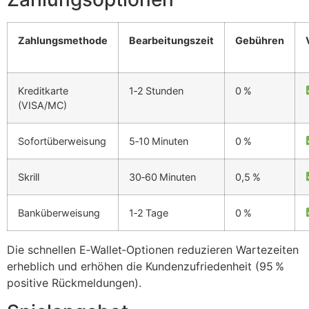
Zahlungsmethode
Bearbeitungszeit
Gebühren
Kreditkarte
1‑2 Stunden
0 %
(VISA/MC)
Sofortüberweisung
5‑10 Minuten
0 %
Skrill
30‑60 Minuten
0,5 %
Banküberweisung
1‑2 Tage
0 %
Die schnellen E‑Wallet‑Optionen reduzieren Wartezeiten
erheblich und erhöhen die Kundenzufriedenheit (95 %
positive Rückmeldungen).