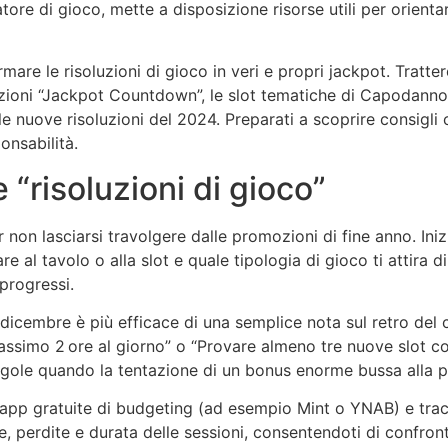
ore di gioco, mette a disposizione risorse utili per orienta
re le risoluzioni di gioco in veri e propri jackpot. Tratter
zioni “Jackpot Countdown”, le slot tematiche di Capodanno, 
 le nuove risoluzioni del 2024. Preparati a scoprire consigli 
onsabilità.
e “risoluzioni di gioco”
per non lasciarsi travolgere dalle promozioni di fine anno. In
al tavolo o alla slot e quale tipologia di gioco ti attira d
 progressi.
1 dicembre è più efficace di una semplice nota sul retro del 
assimo 2 ore al giorno” o “Provare almeno tre nuove slot con
 regole quando la tentazione di un bonus enorme bussa alla p
a app gratuite di budgeting (ad esempio Mint o YNAB) e tra
, perdite e durata delle sessioni, consentendoti di confrontar