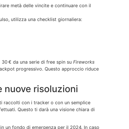
rare metà delle vincite e continuare con il
so, utilizza una checklist giornaliera:
30 € da una serie di free spin su
Fireworks
l jackpot progressivo. Questo approccio riduce
e nuove risoluzioni
ti raccolti con i tracker o con un semplice
ettuati. Questo ti darà una visione chiara di
o in un fondo di emergenza per il 2024. In caso