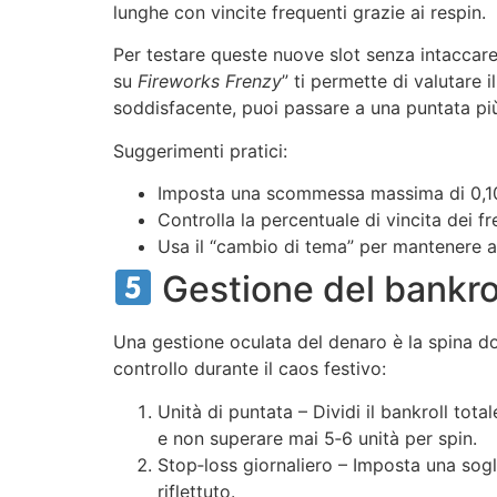
lunghe con vincite frequenti grazie ai respin.
Per testare queste nuove slot senza intaccare 
su
Fireworks Frenzy
” ti permette di valutare i
soddisfacente, puoi passare a una puntata più
Suggerimenti pratici:
Imposta una scommessa massima di 0,10 
Controlla la percentuale di vincita dei fr
Usa il “cambio di tema” per mantenere alt
Gestione del bankrol
Una gestione oculata del denaro è la spina dor
controllo durante il caos festivo:
Unità di puntata – Dividi il bankroll total
e non superare mai 5‑6 unità per spin.
Stop‑loss giornaliero – Imposta una sogli
riflettuto.