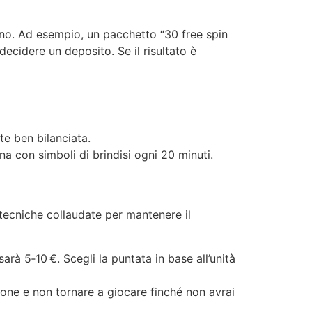
anno. Ad esempio, un pacchetto “30 free spin
 decidere un deposito. Se il risultato è
te ben bilanciata.
na con simboli di brindisi ogni 20 minuti.
 tecniche collaudate per mantenere il
sarà 5‑10 €. Scegli la puntata in base all’unità
sione e non tornare a giocare finché non avrai