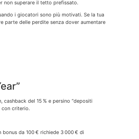
r non superare il tetto prefissato.
ando i giocatori sono più motivati. Se la tua
are parte delle perdite senza dover aumentare
Year”
in, cashback del 15 % e persino “depositi
 con criterio.
n bonus da 100 € richiede 3 000 € di