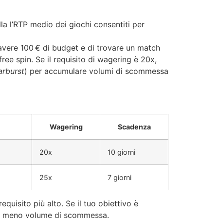
lla l’RTP medio dei giochi consentiti per
avere 100 € di budget e di trovare un match
ree spin. Se il requisito di wagering è 20x,
arburst
) per accumulare volumi di scommessa
Wagering
Scadenza
20x
10 giorni
25x
7 giorni
quisito più alto. Se il tuo obiettivo è
iede meno volume di scommessa.