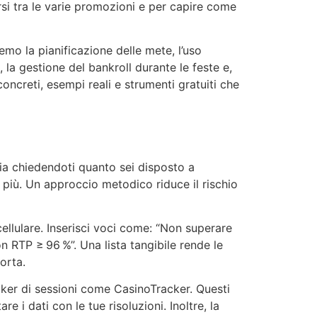
rsi tra le varie promozioni e per capire come
emo la pianificazione delle mete, l’uso
la gestione del bankroll durante le feste e,
concreti, esempi reali e strumenti gratuiti che
izia chiedendoti quanto sei disposto a
i più. Un approccio metodico riduce il rischio
cellulare. Inserisci voci come: “Non superare
 RTP ≥ 96 %”. Una lista tangibile rende le
orta.
cker di sessioni come CasinoTracker. Questi
e i dati con le tue risoluzioni. Inoltre, la