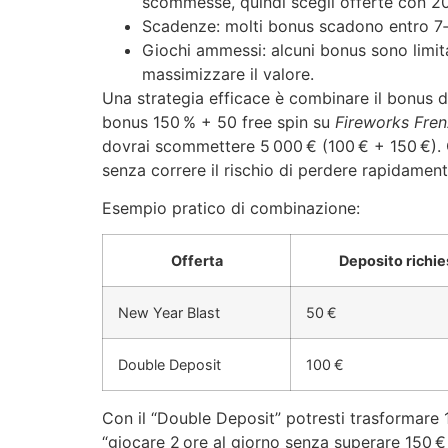
scommesse, quindi scegli offerte con 2
Scadenze: molti bonus scadono entro 7‑10
Giochi ammessi: alcuni bonus sono limitat
massimizzare il valore.
Una strategia efficace è combinare il bonus 
bonus 150 % + 50 free spin su
Fireworks Fre
dovrai scommettere 5 000 € (100 € + 150 €). C
senza correre il rischio di perdere rapidamente
Esempio pratico di combinazione:
Offerta
Deposito richie
New Year Blast
50 €
Double Deposit
100 €
Con il “Double Deposit” potresti trasformare 1
“giocare 2 ore al giorno senza superare 150 €