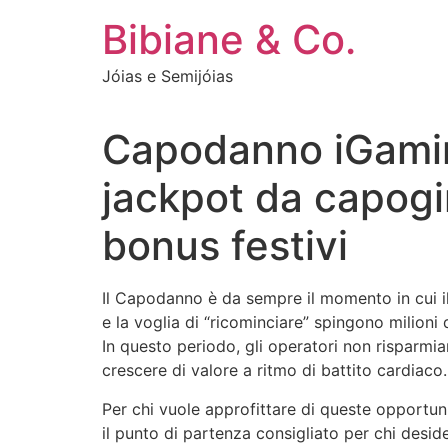
Ir
Bibiane & Co.
para
o
Jóias e Semijóias
conteúdo
Capodanno iGaming
jackpot da capogir
bonus festivi
Il Capodanno è da sempre il momento in cui il tr
e la voglia di “ricominciare” spingono milioni d
In questo periodo, gli operatori non risparm
crescere di valore a ritmo di battito cardiaco.
Per chi vuole approfittare di queste opportuni
il punto di partenza consigliato per chi deside