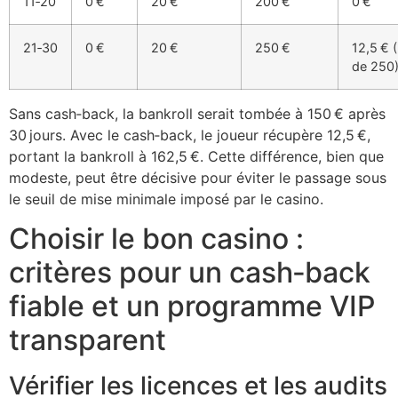
11‑20
0 €
20 €
200 €
0 €
21‑30
0 €
20 €
250 €
12,5 € 
de 250
Sans cash‑back, la bankroll serait tombée à 150 € après
30 jours. Avec le cash‑back, le joueur récupère 12,5 €,
portant la bankroll à 162,5 €. Cette différence, bien que
modeste, peut être décisive pour éviter le passage sous
le seuil de mise minimale imposé par le casino.
Choisir le bon casino :
critères pour un cash‑back
fiable et un programme VIP
transparent
Vérifier les licences et les audits