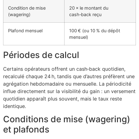
Condition de mise
20 × le montant du
(wagering)
cash‑back reçu
Plafond mensuel
100 € (ou 10 % du dépôt
mensuel)
Périodes de calcul
Certains opérateurs offrent un cash‑back quotidien,
recalculé chaque 24 h, tandis que d’autres préfèrent une
agrégation hebdomadaire ou mensuelle. La périodicité
influe directement sur la visibilité du gain : un versement
quotidien apparaît plus souvent, mais le taux reste
identique.
Conditions de mise (wagering)
et plafonds