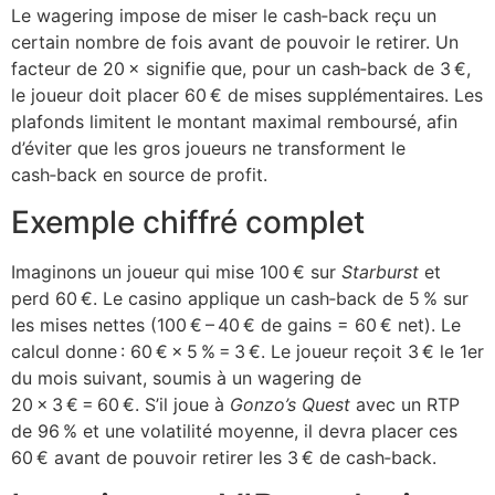
Le wagering impose de miser le cash‑back reçu un
certain nombre de fois avant de pouvoir le retirer. Un
facteur de 20 × signifie que, pour un cash‑back de 3 €,
le joueur doit placer 60 € de mises supplémentaires. Les
plafonds limitent le montant maximal remboursé, afin
d’éviter que les gros joueurs ne transforment le
cash‑back en source de profit.
Exemple chiffré complet
Imaginons un joueur qui mise 100 € sur
Starburst
et
perd 60 €. Le casino applique un cash‑back de 5 % sur
les mises nettes (100 € – 40 € de gains = 60 € net). Le
calcul donne : 60 € × 5 % = 3 €. Le joueur reçoit 3 € le 1er
du mois suivant, soumis à un wagering de
20 × 3 € = 60 €. S’il joue à
Gonzo’s Quest
avec un RTP
de 96 % et une volatilité moyenne, il devra placer ces
60 € avant de pouvoir retirer les 3 € de cash‑back.