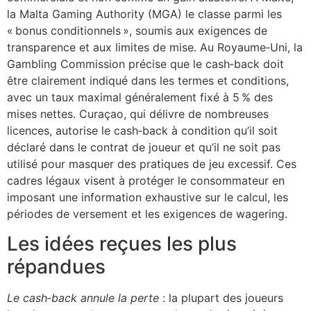
la Malta Gaming Authority (MGA) le classe parmi les
« bonus conditionnels », soumis aux exigences de
transparence et aux limites de mise. Au Royaume‑Uni, la
Gambling Commission précise que le cash‑back doit
être clairement indiqué dans les termes et conditions,
avec un taux maximal généralement fixé à 5 % des
mises nettes. Curaçao, qui délivre de nombreuses
licences, autorise le cash‑back à condition qu’il soit
déclaré dans le contrat de joueur et qu’il ne soit pas
utilisé pour masquer des pratiques de jeu excessif. Ces
cadres légaux visent à protéger le consommateur en
imposant une information exhaustive sur le calcul, les
périodes de versement et les exigences de wagering.
Les idées reçues les plus
répandues
Le cash‑back annule la perte
: la plupart des joueurs