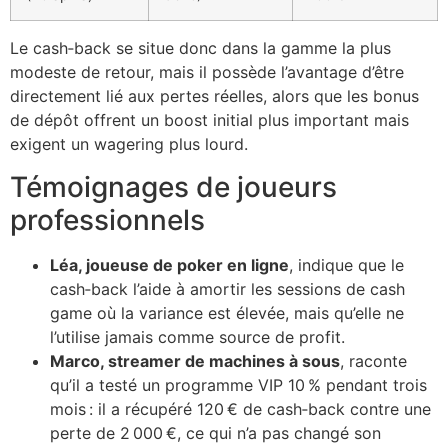
Le cash‑back se situe donc dans la gamme la plus
modeste de retour, mais il possède l’avantage d’être
directement lié aux pertes réelles, alors que les bonus
de dépôt offrent un boost initial plus important mais
exigent un wagering plus lourd.
Témoignages de joueurs
professionnels
Léa, joueuse de poker en ligne
, indique que le
cash‑back l’aide à amortir les sessions de cash
game où la variance est élevée, mais qu’elle ne
l’utilise jamais comme source de profit.
Marco, streamer de machines à sous
, raconte
qu’il a testé un programme VIP 10 % pendant trois
mois : il a récupéré 120 € de cash‑back contre une
perte de 2 000 €, ce qui n’a pas changé son