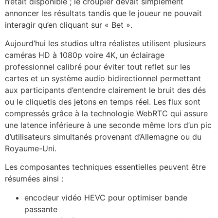
n’était disponible ; le croupier devait simplement
annoncer les résultats tandis que le joueur ne pouvait
interagir qu’en cliquant sur « Bet ».
Aujourd’hui les studios ultra réalistes utilisent plusieurs
caméras HD à 1080p voire 4K, un éclairage
professionnel calibré pour éviter tout reflet sur les
cartes et un système audio bidirectionnel permettant
aux participants d’entendre clairement le bruit des dés
ou le cliquetis des jetons en temps réel. Les flux sont
compressés grâce à la technologie WebRTC qui assure
une latence inférieure à une seconde même lors d’un pic
d’utilisateurs simultanés provenant d’Allemagne ou du
Royaume-Uni.
Les composantes techniques essentielles peuvent être
résumées ainsi :
encodeur vidéo HEVC pour optimiser bande
passante