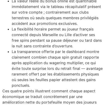
La valeur réelle du bonus online est quantifiable
immédiatement via le tableau récapitulatif présent
sur votre compte ; contrairement aux clubs
terrestres où seuls quelques membres privilégiés
accèdent aux promotions exclusives.
La flexibilité horaire permet au joueur français
connecté depuis Marseille ou Lille d’activer ses
free spins pendant sa pause déjeuner ou tard dans
la nuit sans contrainte d’ouverture.
La transparence offerte par le dashboard montre
clairement combien chaque spin gratuit rapporte
après application du wagering multiplier, ce qui
évite toute surprise lors du retrait final — avantage
rarement offert par les établissements physiques
où seules les feuilles papier attestent des gains
ponctuels.
Ces quatre points illustrent comment chaque aspect
économique se traduit concrètement par une
amélioration nette du portefeuille moyen des joueurs