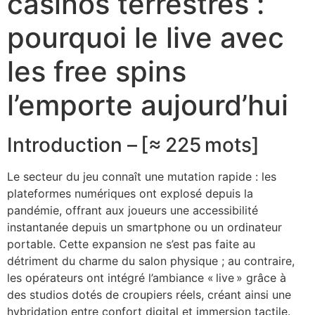
casinos terrestres :
pourquoi le live avec
les free spins
l’emporte aujourd’hui
Introduction – [≈ 225 mots]
Le secteur du jeu connaît une mutation rapide : les
plateformes numériques ont explosé depuis la
pandémie, offrant aux joueurs une accessibilité
instantanée depuis un smartphone ou un ordinateur
portable. Cette expansion ne s’est pas faite au
détriment du charme du salon physique ; au contraire,
les opérateurs ont intégré l’ambiance « live » grâce à
des studios dotés de croupiers réels, créant ainsi une
hybridation entre confort digital et immersion tactile.