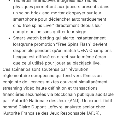
Tablettes interactives intégrées aux tables
physiques permettant aux joueurs présents dans
un salon brick‑and‑mortar d’appuyer sur leur
smartphone pour déclencher automatiquement
cinq free spins Live™ directement depuis leur
compte online sans quitter leur siège.
Smart‑watch betting qui alerte instantanément
lorsqu’une promotion “Free Spins Flash” devient
disponible pendant qu’un match UEFA Champions
League est diffusé en direct sur le même écran
que celui utilisé pour jouer au blackjack live.
Ces scénarios sont soutenus par l’évolution
réglementaire européenne qui tend vers l’émission
conjointe de licences mixtes couvrant simultanément
streaming vidéo haute définition et transactions
financières sécurisées via blockchain publique auditable
par l’Autorité Nationale des Jeux (ANJ). Un expert fictif
nommé Claire Dupont‑Lefèvre, analyste senior chez
l’Autorité Française des Jeux Responsable (AFJR),