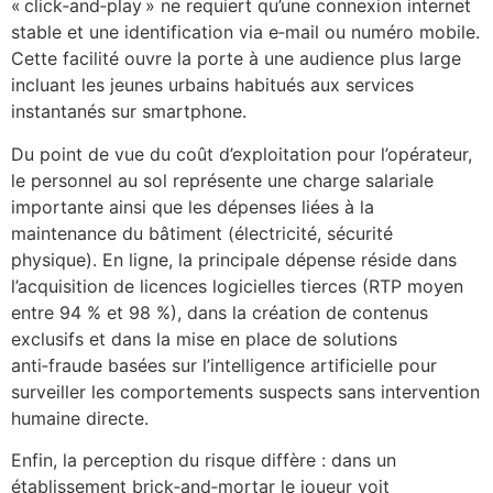
« click‑and‑play » ne requiert qu’une connexion internet
stable et une identification via e‑mail ou numéro mobile.
Cette facilité ouvre la porte à une audience plus large
incluant les jeunes urbains habitués aux services
instantanés sur smartphone.
Du point de vue du coût d’exploitation pour l’opérateur,
le personnel au sol représente une charge salariale
importante ainsi que les dépenses liées à la
maintenance du bâtiment (électricité, sécurité
physique). En ligne, la principale dépense réside dans
l’acquisition de licences logicielles tierces (RTP moyen
entre 94 % et 98 %), dans la création de contenus
exclusifs et dans la mise en place de solutions
anti‑fraude basées sur l’intelligence artificielle pour
surveiller les comportements suspects sans intervention
humaine directe.
Enfin, la perception du risque diffère : dans un
établissement brick‑and‑mortar le joueur voit