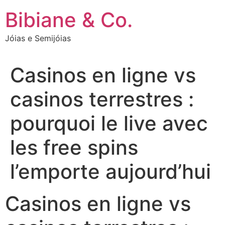
Ir
Bibiane & Co.
para
o
Jóias e Semijóias
conteúdo
Casinos en ligne vs
casinos terrestres :
pourquoi le live avec
les free spins
l’emporte aujourd’hui
Casinos en ligne vs