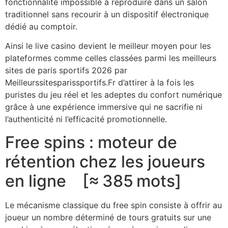
fonctionnalité impossible à reproduire dans un salon
traditionnel sans recourir à un dispositif électronique
dédié au comptoir.
Ainsi le live casino devient le meilleur moyen pour les
plateformes comme celles classées parmi les meilleurs
sites de paris sportifs 2026 par
Meilleurssitesparissportifs.Fr d’attirer à la fois les
puristes du jeu réel et les adeptes du confort numérique
grâce à une expérience immersive qui ne sacrifie ni
l’authenticité ni l’efficacité promotionnelle.
Free spins : moteur de
rétention chez les joueurs
en ligne [≈ 385​ mots]
Le mécanisme classique du free spin consiste à offrir au
joueur un nombre déterminé de tours gratuits sur une