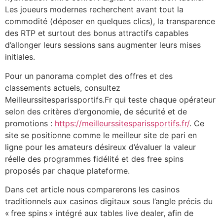
Les joueurs modernes recherchent avant tout la
commodité (déposer en quelques clics), la transparence
des RTP et surtout des bonus attractifs capables
d’allonger leurs sessions sans augmenter leurs mises
initiales.
Pour un panorama complet des offres et des
classements actuels, consultez
Meilleurssitesparissportifs.Fr qui teste chaque opérateur
selon des critères d’ergonomie, de sécurité et de
promotions :
https://meilleurssitesparissportifs.fr/
. Ce
site se positionne comme le meilleur site de pari en
ligne pour les amateurs désireux d’évaluer la valeur
réelle des programmes fidélité et des free spins
proposés par chaque plateforme.
Dans cet article nous comparerons les casinos
traditionnels aux casinos digitaux sous l’angle précis du
« free spins » intégré aux tables live dealer, afin de