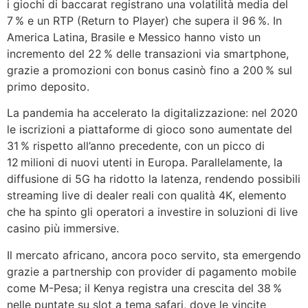
i giochi di baccarat registrano una volatilità media del
7 % e un RTP (Return to Player) che supera il 96 %. In
America Latina, Brasile e Messico hanno visto un
incremento del 22 % delle transazioni via smartphone,
grazie a promozioni con bonus casinò fino a 200 % sul
primo deposito.
La pandemia ha accelerato la digitalizzazione: nel 2020
le iscrizioni a piattaforme di gioco sono aumentate del
31 % rispetto all’anno precedente, con un picco di
12 milioni di nuovi utenti in Europa. Parallelamente, la
diffusione di 5G ha ridotto la latenza, rendendo possibili
streaming live di dealer reali con qualità 4K, elemento
che ha spinto gli operatori a investire in soluzioni di live
casino più immersive.
Il mercato africano, ancora poco servito, sta emergendo
grazie a partnership con provider di pagamento mobile
come M-Pesa; il Kenya registra una crescita del 38 %
nelle puntate su slot a tema safari, dove le vincite