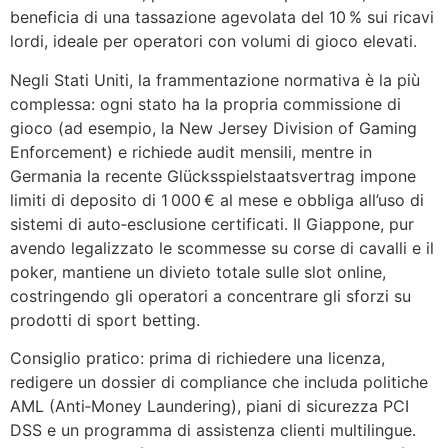
beneficia di una tassazione agevolata del 10 % sui ricavi
lordi, ideale per operatori con volumi di gioco elevati.
Negli Stati Uniti, la frammentazione normativa è la più
complessa: ogni stato ha la propria commissione di
gioco (ad esempio, la New Jersey Division of Gaming
Enforcement) e richiede audit mensili, mentre in
Germania la recente Glücksspielstaatsvertrag impone
limiti di deposito di 1 000 € al mese e obbliga all’uso di
sistemi di auto‑esclusione certificati. Il Giappone, pur
avendo legalizzato le scommesse su corse di cavalli e il
poker, mantiene un divieto totale sulle slot online,
costringendo gli operatori a concentrare gli sforzi su
prodotti di sport betting.
Consiglio pratico: prima di richiedere una licenza,
redigere un dossier di compliance che includa politiche
AML (Anti‑Money Laundering), piani di sicurezza PCI
DSS e un programma di assistenza clienti multilingue.