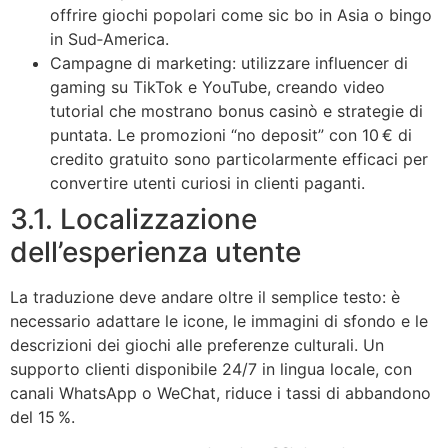
offrire giochi popolari come sic bo in Asia o bingo
in Sud‑America.
Campagne di marketing: utilizzare influencer di
gaming su TikTok e YouTube, creando video
tutorial che mostrano bonus casinò e strategie di
puntata. Le promozioni “no deposit” con 10 € di
credito gratuito sono particolarmente efficaci per
convertire utenti curiosi in clienti paganti.
3.1. Localizzazione
dell’esperienza utente
La traduzione deve andare oltre il semplice testo: è
necessario adattare le icone, le immagini di sfondo e le
descrizioni dei giochi alle preferenze culturali. Un
supporto clienti disponibile 24/7 in lingua locale, con
canali WhatsApp o WeChat, riduce i tassi di abbandono
del 15 %.