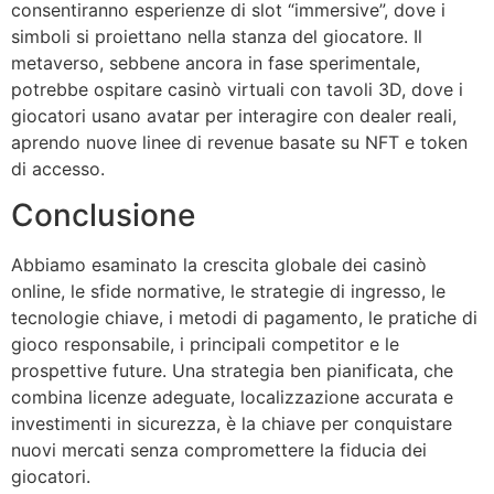
consentiranno esperienze di slot “immersive”, dove i
simboli si proiettano nella stanza del giocatore. Il
metaverso, sebbene ancora in fase sperimentale,
potrebbe ospitare casinò virtuali con tavoli 3D, dove i
giocatori usano avatar per interagire con dealer reali,
aprendo nuove linee di revenue basate su NFT e token
di accesso.
Conclusione
Abbiamo esaminato la crescita globale dei casinò
online, le sfide normative, le strategie di ingresso, le
tecnologie chiave, i metodi di pagamento, le pratiche di
gioco responsabile, i principali competitor e le
prospettive future. Una strategia ben pianificata, che
combina licenze adeguate, localizzazione accurata e
investimenti in sicurezza, è la chiave per conquistare
nuovi mercati senza compromettere la fiducia dei
giocatori.