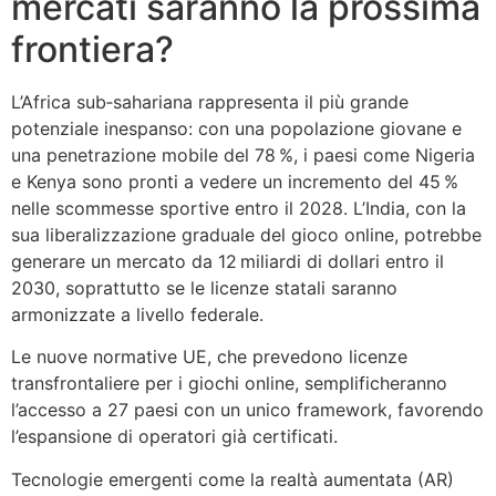
mercati saranno la prossima
frontiera?
L’Africa sub‑sahariana rappresenta il più grande
potenziale inespanso: con una popolazione giovane e
una penetrazione mobile del 78 %, i paesi come Nigeria
e Kenya sono pronti a vedere un incremento del 45 %
nelle scommesse sportive entro il 2028. L’India, con la
sua liberalizzazione graduale del gioco online, potrebbe
generare un mercato da 12 miliardi di dollari entro il
2030, soprattutto se le licenze statali saranno
armonizzate a livello federale.
Le nuove normative UE, che prevedono licenze
transfrontaliere per i giochi online, semplificheranno
l’accesso a 27 paesi con un unico framework, favorendo
l’espansione di operatori già certificati.
Tecnologie emergenti come la realtà aumentata (AR)