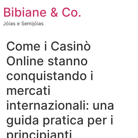
Ir
Bibiane & Co.
para
o
Jóias e Semijóias
conteúdo
Come i Casinò
Online stanno
conquistando i
mercati
internazionali: una
guida pratica per i
principianti