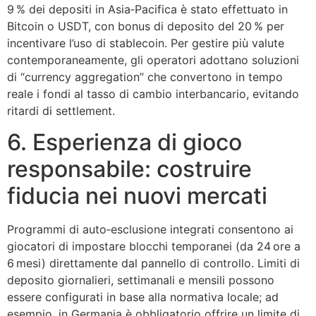
9 % dei depositi in Asia‑Pacifica è stato effettuato in
Bitcoin o USDT, con bonus di deposito del 20 % per
incentivare l’uso di stablecoin. Per gestire più valute
contemporaneamente, gli operatori adottano soluzioni
di “currency aggregation” che convertono in tempo
reale i fondi al tasso di cambio interbancario, evitando
ritardi di settlement.
6. Esperienza di gioco
responsabile: costruire
fiducia nei nuovi mercati
Programmi di auto‑esclusione integrati consentono ai
giocatori di impostare blocchi temporanei (da 24 ore a
6 mesi) direttamente dal pannello di controllo. Limiti di
deposito giornalieri, settimanali e mensili possono
essere configurati in base alla normativa locale; ad
esempio, in Germania è obbligatorio offrire un limite di