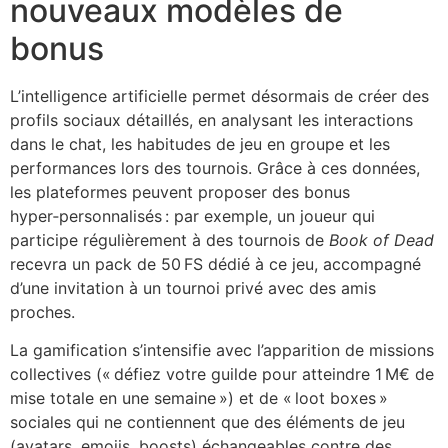
nouveaux modèles de
bonus
L’intelligence artificielle permet désormais de créer des
profils sociaux détaillés, en analysant les interactions
dans le chat, les habitudes de jeu en groupe et les
performances lors des tournois. Grâce à ces données,
les plateformes peuvent proposer des bonus
hyper‑personnalisés : par exemple, un joueur qui
participe régulièrement à des tournois de
Book of Dead
recevra un pack de 50 FS dédié à ce jeu, accompagné
d’une invitation à un tournoi privé avec des amis
proches.
La gamification s’intensifie avec l’apparition de missions
collectives (« défiez votre guilde pour atteindre 1 M€ de
mise totale en une semaine ») et de « loot boxes »
sociales qui ne contiennent que des éléments de jeu
(avatars, emojis, boosts) échangeables contre des