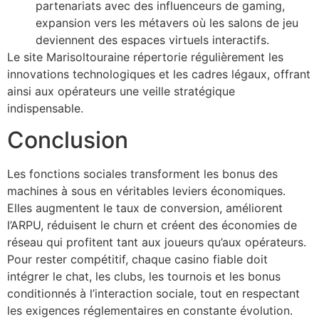
partenariats avec des influenceurs de gaming,
expansion vers les métavers où les salons de jeu
deviennent des espaces virtuels interactifs.
Le site Marisoltouraine répertorie régulièrement les
innovations technologiques et les cadres légaux, offrant
ainsi aux opérateurs une veille stratégique
indispensable.
Conclusion
Les fonctions sociales transforment les bonus des
machines à sous en véritables leviers économiques.
Elles augmentent le taux de conversion, améliorent
l’ARPU, réduisent le churn et créent des économies de
réseau qui profitent tant aux joueurs qu’aux opérateurs.
Pour rester compétitif, chaque casino fiable doit
intégrer le chat, les clubs, les tournois et les bonus
conditionnés à l’interaction sociale, tout en respectant
les exigences réglementaires en constante évolution.