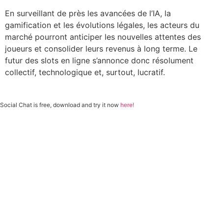
En surveillant de près les avancées de l’IA, la
gamification et les évolutions légales, les acteurs du
marché pourront anticiper les nouvelles attentes des
joueurs et consolider leurs revenus à long terme. Le
futur des slots en ligne s’annonce donc résolument
collectif, technologique et, surtout, lucratif.
Social Chat is free, download and try it now
here!