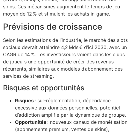
spins. Ces mécanismes augmentent le temps de jeu
moyen de 12 % et stimulent les achats in‑game.
Prévisions de croissance
Selon les estimations de l’industrie, le marché des slots
sociaux devrait atteindre 4,2 Mds € d’ici 2030, avec un
CAGR de 14 %. Les investisseurs voient dans les clubs
de joueurs une opportunité de créer des revenus
récurrents, similaires aux modèles d’abonnement des
services de streaming.
Risques et opportunités
Risques
: sur‑réglementation, dépendance
excessive aux données personnelles, potentiel
d’addiction amplifié par la dynamique de groupe.
Opportunités
: nouveaux canaux de monétisation
(abonnements premium, ventes de skins),