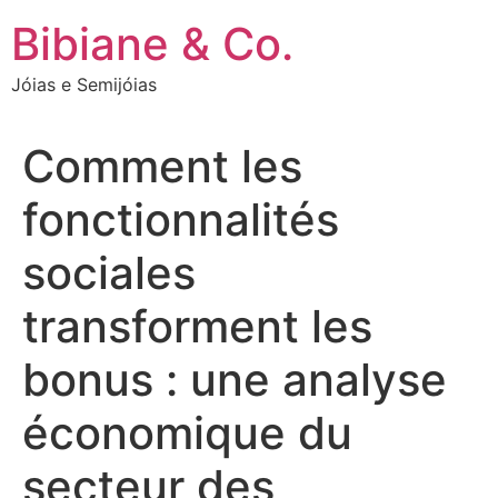
Ir
Bibiane & Co.
para
o
Jóias e Semijóias
conteúdo
Comment les
fonctionnalités
sociales
transforment les
bonus : une analyse
économique du
secteur des