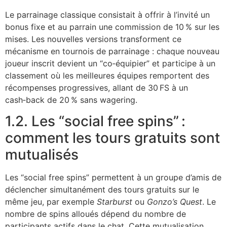
Le parrainage classique consistait à offrir à l’invité un
bonus fixe et au parrain une commission de 10 % sur les
mises. Les nouvelles versions transforment ce
mécanisme en tournois de parrainage : chaque nouveau
joueur inscrit devient un “co‑équipier” et participe à un
classement où les meilleures équipes remportent des
récompenses progressives, allant de 30 FS à un
cash‑back de 20 % sans wagering.
1.2. Les “social free spins” :
comment les tours gratuits sont
mutualisés
Les “social free spins” permettent à un groupe d’amis de
déclencher simultanément des tours gratuits sur le
même jeu, par exemple
Starburst
ou
Gonzo’s Quest
. Le
nombre de spins alloués dépend du nombre de
participants actifs dans le chat. Cette mutualisation