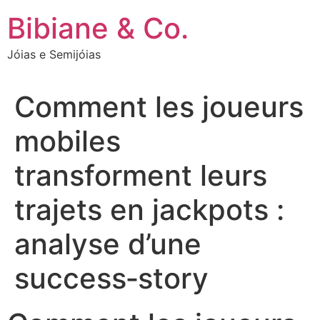
Ir
Bibiane & Co.
para
o
Jóias e Semijóias
conteúdo
Comment les joueurs
mobiles
transforment leurs
trajets en jackpots :
analyse d’une
success‑story