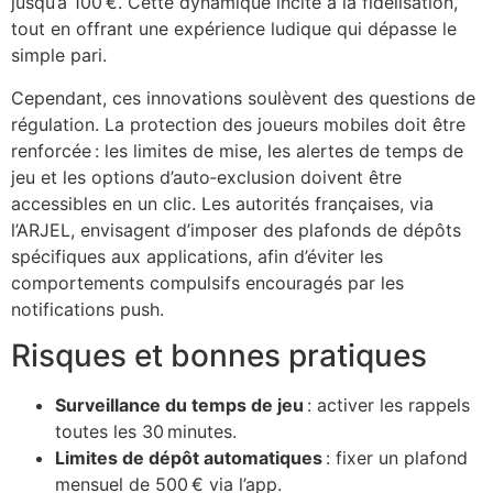
jusqu’à 100 €. Cette dynamique incite à la fidélisation,
tout en offrant une expérience ludique qui dépasse le
simple pari.
Cependant, ces innovations soulèvent des questions de
régulation. La protection des joueurs mobiles doit être
renforcée : les limites de mise, les alertes de temps de
jeu et les options d’auto‑exclusion doivent être
accessibles en un clic. Les autorités françaises, via
l’ARJEL, envisagent d’imposer des plafonds de dépôts
spécifiques aux applications, afin d’éviter les
comportements compulsifs encouragés par les
notifications push.
Risques et bonnes pratiques
Surveillance du temps de jeu
: activer les rappels
toutes les 30 minutes.
Limites de dépôt automatiques
: fixer un plafond
mensuel de 500 € via l’app.