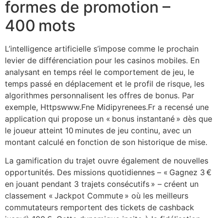
formes de promotion –
400 mots
L’intelligence artificielle s’impose comme le prochain
levier de différenciation pour les casinos mobiles. En
analysant en temps réel le comportement de jeu, le
temps passé en déplacement et le profil de risque, les
algorithmes personnalisent les offres de bonus. Par
exemple, Httpswww.Fne Midipyrenees.Fr a recensé une
application qui propose un « bonus instantané » dès que
le joueur atteint 10 minutes de jeu continu, avec un
montant calculé en fonction de son historique de mise.
La gamification du trajet ouvre également de nouvelles
opportunités. Des missions quotidiennes – « Gagnez 3 €
en jouant pendant 3 trajets consécutifs » – créent un
classement « Jackpot Commute » où les meilleurs
commutateurs remportent des tickets de cashback