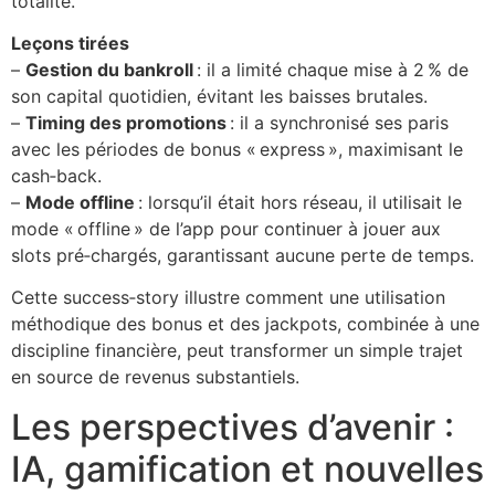
totalité.
Leçons tirées
–
Gestion du bankroll
: il a limité chaque mise à 2 % de
son capital quotidien, évitant les baisses brutales.
–
Timing des promotions
: il a synchronisé ses paris
avec les périodes de bonus « express », maximisant le
cash‑back.
–
Mode offline
: lorsqu’il était hors réseau, il utilisait le
mode « offline » de l’app pour continuer à jouer aux
slots pré‑chargés, garantissant aucune perte de temps.
Cette success‑story illustre comment une utilisation
méthodique des bonus et des jackpots, combinée à une
discipline financière, peut transformer un simple trajet
en source de revenus substantiels.
Les perspectives d’avenir :
IA, gamification et nouvelles