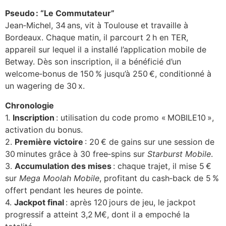
Pseudo : “Le Commutateur”
Jean‑Michel, 34 ans, vit à Toulouse et travaille à
Bordeaux. Chaque matin, il parcourt 2 h en TER,
appareil sur lequel il a installé l’application mobile de
Betway. Dès son inscription, il a bénéficié d’un
welcome‑bonus de 150 % jusqu’à 250 €, conditionné à
un wagering de 30 x.
Chronologie
1.
Inscription
: utilisation du code promo « MOBILE10 »,
activation du bonus.
2.
Première victoire
: 20 € de gains sur une session de
30 minutes grâce à 30 free‑spins sur
Starburst Mobile
.
3.
Accumulation des mises
: chaque trajet, il mise 5 €
sur
Mega Moolah Mobile
, profitant du cash‑back de 5 %
offert pendant les heures de pointe.
4.
Jackpot final
: après 120 jours de jeu, le jackpot
progressif a atteint 3,2 M€, dont il a empoché la