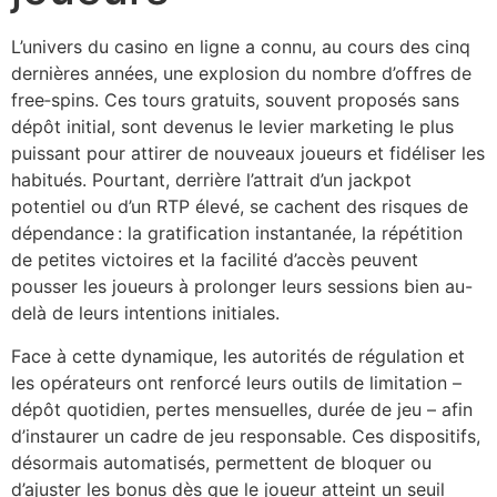
L’univers du casino en ligne a connu, au cours des cinq
dernières années, une explosion du nombre d’offres de
free‑spins. Ces tours gratuits, souvent proposés sans
dépôt initial, sont devenus le levier marketing le plus
puissant pour attirer de nouveaux joueurs et fidéliser les
habitués. Pourtant, derrière l’attrait d’un jackpot
potentiel ou d’un RTP élevé, se cachent des risques de
dépendance : la gratification instantanée, la répétition
de petites victoires et la facilité d’accès peuvent
pousser les joueurs à prolonger leurs sessions bien au-
delà de leurs intentions initiales.
Face à cette dynamique, les autorités de régulation et
les opérateurs ont renforcé leurs outils de limitation –
dépôt quotidien, pertes mensuelles, durée de jeu – afin
d’instaurer un cadre de jeu responsable. Ces dispositifs,
désormais automatisés, permettent de bloquer ou
d’ajuster les bonus dès que le joueur atteint un seuil