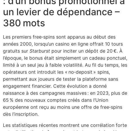
: d’un bonus promotionnel à
un levier de dépendance –
380 mots
Les premiers free‑spins sont apparus au début des
années 2000, lorsqu’un casino en ligne offrait 10 tours
gratuits sur
Starburst
pour inciter un dépôt de 20 €. À
l’époque, le bonus était simplement un cadeau ponctuel,
limité à un seul jeu à faible volatilité. Au fil du temps, les
opérateurs ont introduit les « no‑deposit » spins,
permettant aux joueurs de tester la plateforme sans
engagement financier. Cette évolution a donné
naissance à des campagnes massives : en 2023, plus de
65 % des nouveaux comptes créés dans l’Union
européenne ont reçu au moins une offre de free‑spins
dès l’inscription.
Les statistiques récentes montrent une corrélation forte