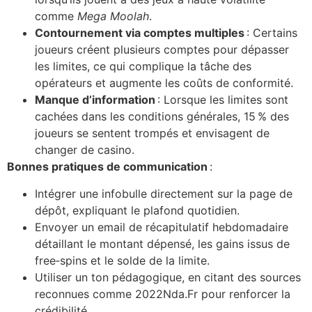
comme
Mega Moolah
.
Contournement via comptes multiples
: Certains
joueurs créent plusieurs comptes pour dépasser
les limites, ce qui complique la tâche des
opérateurs et augmente les coûts de conformité.
Manque d’information
: Lorsque les limites sont
cachées dans les conditions générales, 15 % des
joueurs se sentent trompés et envisagent de
changer de casino.
Bonnes pratiques de communication
:
Intégrer une infobulle directement sur la page de
dépôt, expliquant le plafond quotidien.
Envoyer un email de récapitulatif hebdomadaire
détaillant le montant dépensé, les gains issus de
free‑spins et le solde de la limite.
Utiliser un ton pédagogique, en citant des sources
reconnues comme 2022Nda.Fr pour renforcer la
crédibilité.