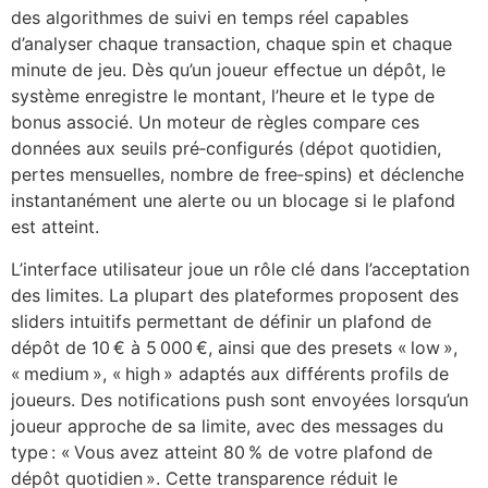
des algorithmes de suivi en temps réel capables
d’analyser chaque transaction, chaque spin et chaque
minute de jeu. Dès qu’un joueur effectue un dépôt, le
système enregistre le montant, l’heure et le type de
bonus associé. Un moteur de règles compare ces
données aux seuils pré‑configurés (dépot quotidien,
pertes mensuelles, nombre de free‑spins) et déclenche
instantanément une alerte ou un blocage si le plafond
est atteint.
L’interface utilisateur joue un rôle clé dans l’acceptation
des limites. La plupart des plateformes proposent des
sliders intuitifs permettant de définir un plafond de
dépôt de 10 € à 5 000 €, ainsi que des presets « low »,
« medium », « high » adaptés aux différents profils de
joueurs. Des notifications push sont envoyées lorsqu’un
joueur approche de sa limite, avec des messages du
type : « Vous avez atteint 80 % de votre plafond de
dépôt quotidien ». Cette transparence réduit le