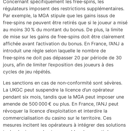
Concernant spécifiquement les free‑spins, les
régulateurs imposent des restrictions supplémentaires.
Par exemple, la MGA stipule que les gains issus de
free‑spins ne peuvent être retirés que si le joueur a misé
au moins 30 % du montant du bonus. De plus, la limite
de mise sur les gains de free‑spins doit être clairement
affichée avant l’activation du bonus. En France, l’ANJ a
introduit une règle selon laquelle le nombre de
free‑spins ne doit pas dépasser 20 par période de 30
jours, afin de limiter l’exposition des joueurs à des
cycles de jeu répétés.
Les sanctions en cas de non‑conformité sont sévères.
La UKGC peut suspendre la licence d’un opérateur
pendant six mois, tandis que la MGA peut imposer une
amende de 500 000 € ou plus. En France, l’ANJ peut
révoquer la licence d’exploitation et interdire la
commercialisation du casino sur le territoire. Ces
mesures incitent les opérateurs à intégrer des solutions