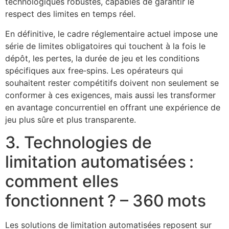
technologiques robustes, capables de garantir le
respect des limites en temps réel.
En définitive, le cadre réglementaire actuel impose une
série de limites obligatoires qui touchent à la fois le
dépôt, les pertes, la durée de jeu et les conditions
spécifiques aux free‑spins. Les opérateurs qui
souhaitent rester compétitifs doivent non seulement se
conformer à ces exigences, mais aussi les transformer
en avantage concurrentiel en offrant une expérience de
jeu plus sûre et plus transparente.
3. Technologies de
limitation automatisées :
comment elles
fonctionnent ? – 360 mots
Les solutions de limitation automatisées reposent sur