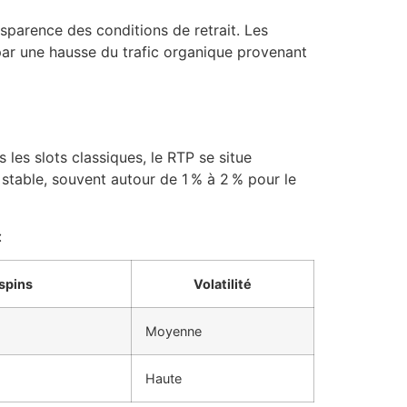
sparence des conditions de retrait. Les
 par une hausse du trafic organique provenant
les slots classiques, le RTP se situe
 stable, souvent autour de 1 % à 2 % pour le
:
spins
Volatilité
Moyenne
Haute