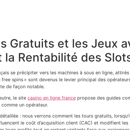
 Gratuits et les Jeux a
 la Rentabilité des Slo
çais se précipiter vers les machines à sous en ligne, attiré
ee spins » sont devenus le levier principal des opérateurs 
te de façon notable.
utre, le site
casino en ligne france
propose des guides compa
er comme un opérateur.
taillée : nous verrons comment les tours gratuits, lorsqu’il
uencent le coût d’acquisition client (CAC) et modifient les st
r leurs profits tout en restant vigilants face aux exigences