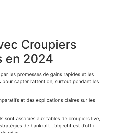
vec Croupiers
ts en 2024
s par les promesses de gains rapides et les
pour capter l’attention, surtout pendant les
ratifs et des explications claires sur les
s sont associés aux tables de croupiers live,
ratégies de bankroll. L’objectif est d’offrir
 de mise.