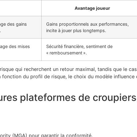
Avantage joueur
age des gains
Gains proportionnels aux performances,
.
incite à jouer plus longtemps.
tage des mises
Sécurité financière, sentiment de
« remboursement ».
risque qui recherchent un retour maximal, tandis que le cas
n fonction du profil de risque, le choix du modèle influence
eures plateformes de croupiers
rity (MGA) pour garantir la conformité.