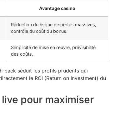
Avantage casino
Réduction du risque de pertes massives,
contrôle du coût du bonus.
Simplicité de mise en œuvre, prévisibilité
des coûts.
h‑back séduit les profils prudents qui
 directement le ROI (Return on Investment) du
 live pour maximiser