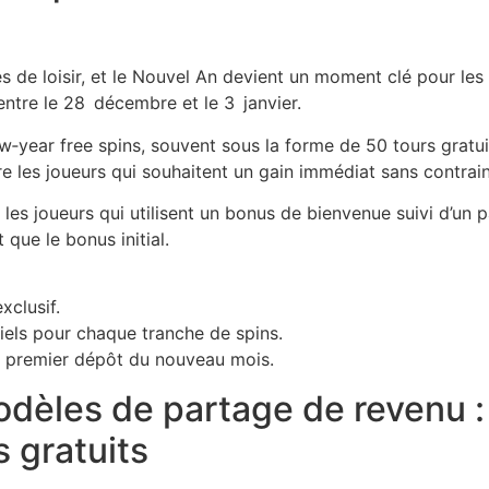
 de loisir, et le Nouvel An devient un moment clé pour les
ntre le 28 décembre et le 3 janvier.
w‑year free spins, souvent sous la forme de 50 tours gratui
e les joueurs qui souhaitent un gain immédiat sans contrai
 : les joueurs qui utilisent un bonus de bienvenue suivi d’un 
que le bonus initial.
xclusif.
iels pour chaque tranche de spins.
le premier dépôt du nouveau mois.
èles de partage de revenu : 
s gratuits