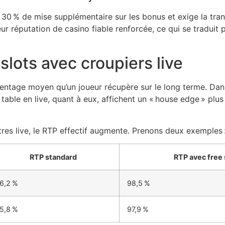
 30 % de mise supplémentaire sur les bonus et exige la tran
eur réputation de casino fiable renforcée, ce qui se traduit
slots avec croupiers live
entage moyen qu’un joueur récupère sur le long terme. Dans 
able en live, quant à eux, affichent un « house edge » plus
tres live, le RTP effectif augmente. Prenons deux exemples 
RTP standard
RTP avec free 
6,2 %
98,5 %
5,8 %
97,9 %