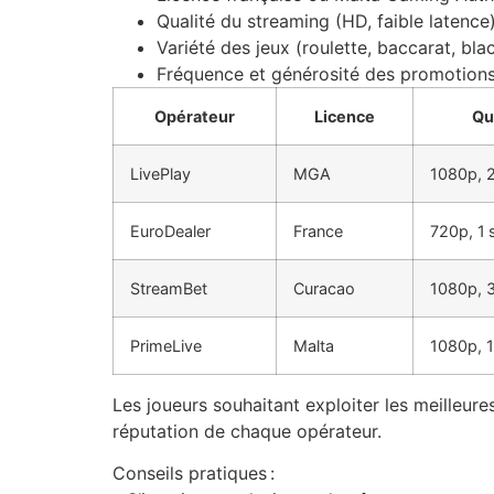
Qualité du streaming (HD, faible latence)
Variété des jeux (roulette, baccarat, black
Fréquence et générosité des promotions 
Opérateur
Licence
Qu
LivePlay
MGA
1080p, 2
EuroDealer
France
720p, 1 
StreamBet
Curacao
1080p, 3
PrimeLive
Malta
1080p, 1
Les joueurs souhaitant exploiter les meilleure
réputation de chaque opérateur.
Conseils pratiques :