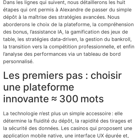
Dans les lignes qui suivent, nous détaillerons les huit
étapes qui ont permis à Alexandre de passer du simple
dépôt à la maîtrise des stratégies avancées. Nous
aborderons le choix de la plateforme, la compréhension
des bonus, l’assistance IA, la gamification des jeux de
table, les stratégies data‑driven, la gestion du bankroll,
la transition vers la compétition professionnelle, et enfin
l’analyse des performances via un tableau de bord
personnalisé.
Les premiers pas : choisir
une plateforme
innovante ≈ 300 mots
La technologie n’est plus un simple accessoire : elle
détermine la fluidité du dépôt, la rapidité des tirages et
la sécurité des données. Les casinos qui proposent une
application mobile native, une interface UX épurée et,