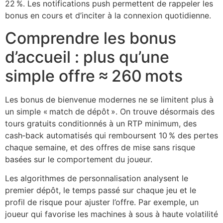
22 %. Les notifications push permettent de rappeler les
bonus en cours et d’inciter à la connexion quotidienne.
Comprendre les bonus
d’accueil : plus qu’une
simple offre ≈ 260 mots
Les bonus de bienvenue modernes ne se limitent plus à
un simple « match de dépôt ». On trouve désormais des
tours gratuits conditionnés à un RTP minimum, des
cash‑back automatisés qui remboursent 10 % des pertes
chaque semaine, et des offres de mise sans risque
basées sur le comportement du joueur.
Les algorithmes de personnalisation analysent le
premier dépôt, le temps passé sur chaque jeu et le
profil de risque pour ajuster l’offre. Par exemple, un
joueur qui favorise les machines à sous à haute volatilité