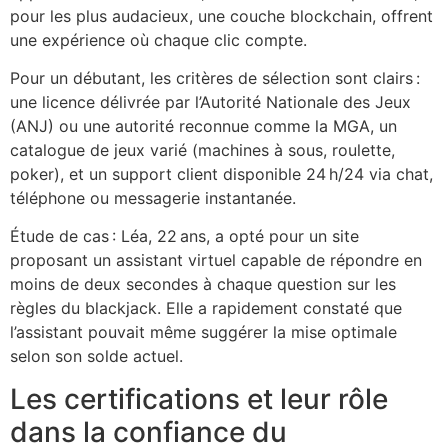
pour les plus audacieux, une couche blockchain, offrent
une expérience où chaque clic compte.
Pour un débutant, les critères de sélection sont clairs :
une licence délivrée par l’Autorité Nationale des Jeux
(ANJ) ou une autorité reconnue comme la MGA, un
catalogue de jeux varié (machines à sous, roulette,
poker), et un support client disponible 24 h/24 via chat,
téléphone ou messagerie instantanée.
Étude de cas : Léa, 22 ans, a opté pour un site
proposant un assistant virtuel capable de répondre en
moins de deux secondes à chaque question sur les
règles du blackjack. Elle a rapidement constaté que
l’assistant pouvait même suggérer la mise optimale
selon son solde actuel.
Les certifications et leur rôle
dans la confiance du