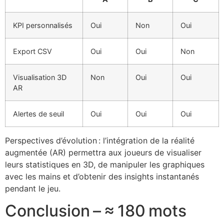
KPI personnalisés
Oui
Non
Oui
Export CSV
Oui
Oui
Non
Visualisation 3D
Non
Oui
Oui
AR
Alertes de seuil
Oui
Oui
Oui
Perspectives d’évolution : l’intégration de la réalité
augmentée (AR) permettra aux joueurs de visualiser
leurs statistiques en 3D, de manipuler les graphiques
avec les mains et d’obtenir des insights instantanés
pendant le jeu.
Conclusion – ≈ 180 mots