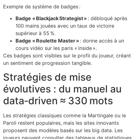
Exemple de système de badges :
Badge « Blackjack Strategist »
: débloqué après
100 mains jouées avec un taux de victoire
supérieur à 55 %.
Badge « Roulette Master »
: donne accès à un
cours vidéo sur les paris « inside ».
Ces badges sont visibles sur le profil du joueur, créant
un sentiment de progression tangible.
Stratégies de mise
évolutives : du manuel au
data‑driven ≈ 330 mots
Les stratégies classiques comme la Martingale ou le
Paroli restent populaires, mais les sites innovants
proposent des modèles basés sur les big data. Les
joueurs peuvent consulter des tableaux de statistiques