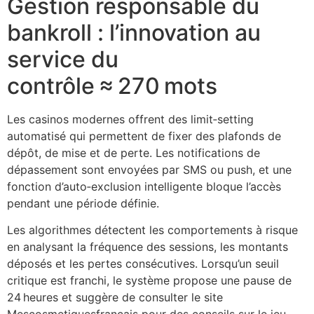
Gestion responsable du
bankroll : l’innovation au
service du
contrôle ≈ 270 mots
Les casinos modernes offrent des limit‑setting
automatisé qui permettent de fixer des plafonds de
dépôt, de mise et de perte. Les notifications de
dépassement sont envoyées par SMS ou push, et une
fonction d’auto‑exclusion intelligente bloque l’accès
pendant une période définie.
Les algorithmes détectent les comportements à risque
en analysant la fréquence des sessions, les montants
déposés et les pertes consécutives. Lorsqu’un seuil
critique est franchi, le système propose une pause de
24 heures et suggère de consulter le site