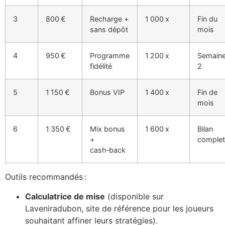
3
800 €
Recharge +
1 000 x
Fin du
sans dépôt
mois
4
950 €
Programme
1 200 x
Semain
fidélité
2
5
1 150 €
Bonus VIP
1 400 x
Fin de
mois
6
1 350 €
Mix bonus
1 600 x
Bilan
+
complet
cash‑back
Outils recommandés :
Calculatrice de mise
(disponible sur
Laveniradubon, site de référence pour les joueurs
souhaitant affiner leurs stratégies).