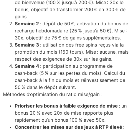
de bienvenue (100 % jusqu’à 200 €). Mise : 30x le
bonus, objectif de transformer 200 € en 300 € de
gains.
Semaine 2
: dépôt de 50 €, activation du bonus de
recharge hebdomadaire (25 % jusqu’à 50 €). Mise :
30x, objectif de 75 € de gains supplémentaires.
Semaine 3
: utilisation des free spins reçus via la
promotion du mois (150 tours). Mise : aucune, mais
respect des exigences de 30x sur les gains.
Semaine 4
: participation au programme de
cash‑back (5 % sur les pertes du mois). Calcul du
cash‑back à la fin du mois et réinvestissement de
50 % dans le dépôt suivant.
Méthodes d’optimisation du ratio mise/gain :
Prioriser les bonus à faible exigence de mise
: un
bonus 20 % avec 20x de mise rapporte plus
rapidement qu’un bonus 100 % avec 50x.
Concentrer les mises sur des jeux à RTP élevé
: