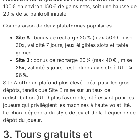
100 € en environ 150 € de gains nets, soit une hausse de
20 % de sa bankroll initiale.
Comparaison de deux plateformes populaires :
Site A
: bonus de recharge 25 % (max 50 €), mise
30x, validité 7 jours, jeux éligibles slots et table
games.
Site B
: bonus de recharge 30 % (max 40 €), mise
35x, validité 5 jours, restriction aux slots à RTP ≥
96 %.
Site A offre un plafond plus élevé, idéal pour les gros
dépôts, tandis que Site B mise sur un taux de
redistribution (RTP) plus favorable, intéressant pour les
joueurs qui privilégient les machines à haute volatilité.
Le choix dépendra du style de jeu et de la fréquence de
dépôt du joueur.
3. Tours gratuits et