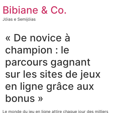
Ir
Bibiane & Co.
para
o
Jóias e Semijóias
conteúdo
« De novice à
champion : le
parcours gagnant
sur les sites de jeux
en ligne grâce aux
bonus »
Le monde du jeu en ligne attire chaque jour des milliers