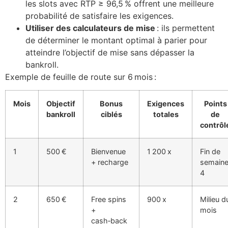
les slots avec RTP ≥ 96,5 % offrent une meilleure
probabilité de satisfaire les exigences.
Utiliser des calculateurs de mise
: ils permettent
de déterminer le montant optimal à parier pour
atteindre l’objectif de mise sans dépasser la
bankroll.
Exemple de feuille de route sur 6 mois :
Mois
Objectif
Bonus
Exigences
Points
bankroll
ciblés
totales
de
contrôl
1
500 €
Bienvenue
1 200 x
Fin de
+ recharge
semain
4
2
650 €
Free spins
900 x
Milieu d
+
mois
cash‑back