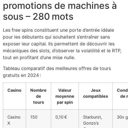
promotions de machines à
sous – 280 mots
Les free spins constituent une porte d’entrée idéale
pour les débutants qui souhaitent s’entraîner sans
exposer leur capital. Ils permettent de découvrir les
mécaniques des slots, d’observer la volatilité et le RTP,
tout en profitant d’une mise nulle.
Tableau comparatif des meilleures offres de tours
gratuits en 2024 :
Casino
Nombre
Valeur
Jeux
Condi
de
moyenne
compatibles
de 
tours
par spin
Casino
150
0,10 €
Starburst,
30x g
X
Gonzo’s