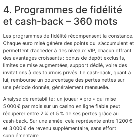
4. Programmes de fidélité
et cash‑back – 360 mots
Les programmes de fidélité récompensent la constance.
Chaque euro misé génère des points qui s’accumulent et
permettent d’accéder à des niveaux VIP, chacun offrant
des avantages croissants : bonus de dépôt exclusifs,
limites de mise augmentées, support dédié, voire des
invitations à des tournois privés. Le cash‑back, quant à
lui, rembourse un pourcentage des pertes nettes sur
une période donnée, généralement mensuelle.
Analyse de rentabilité : un joueur « pro » qui mise
5 000 € par mois sur un casino en ligne fiable peut
récupérer entre 2 % et 5 % de ses pertes grâce au
cash‑back. Sur une année, cela représente entre 1 200 €
et 3 000 € de revenu supplémentaire, sans effort
supplémentaire.