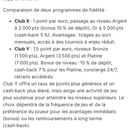
Comparaison de deux programmes de fidélité :
Club X
: 1 point par euro, passage au niveau Argent
à 2 000 pts (bonus 10 % de dépôt), Or à 5 000 pts
(cash‑back 5 %). Avantages : tirages au sort
mensuels, accès à des tournois à enjeu réduit.
Club Y
: 1,5 point par euro, niveaux Bronze
(1 500 pts), Argent (3 500 pts) et Platine
(7 000 pts). Bonus de niveau : 15 % de dépôt,
cash‑back 7 % pour les Platine, concierge 24/7,
retraits accélérés.
Club Y offre un taux de points plus généreux et un
cash‑back plus élevé, mais exige une activité de jeu
plus soutenue pour atteindre les niveaux supérieurs. Le
choix dépendra de la fréquence de jeu et de la
préférence du joueur pour les avantages immédiats
(bonus) ou les remboursements à long terme
(cash‑back).