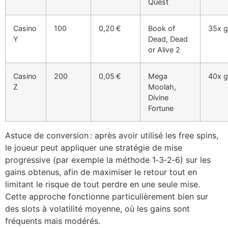
Quest
Casino
100
0,20 €
Book of
35x g
Y
Dead, Dead
or Alive 2
Casino
200
0,05 €
Mega
40x g
Z
Moolah,
Divine
Fortune
Astuce de conversion : après avoir utilisé les free spins,
le joueur peut appliquer une stratégie de mise
progressive (par exemple la méthode 1‑3‑2‑6) sur les
gains obtenus, afin de maximiser le retour tout en
limitant le risque de tout perdre en une seule mise.
Cette approche fonctionne particulièrement bien sur
des slots à volatilité moyenne, où les gains sont
fréquents mais modérés.