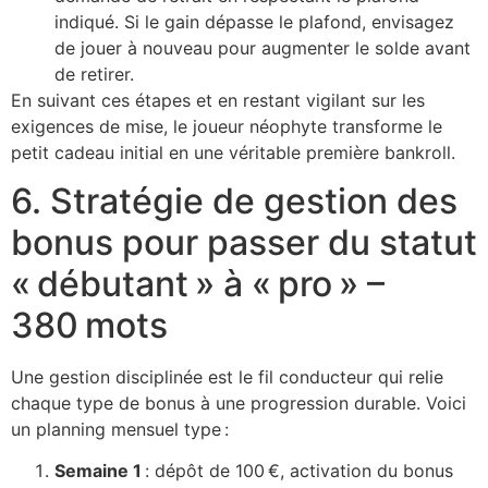
indiqué. Si le gain dépasse le plafond, envisagez
de jouer à nouveau pour augmenter le solde avant
de retirer.
En suivant ces étapes et en restant vigilant sur les
exigences de mise, le joueur néophyte transforme le
petit cadeau initial en une véritable première bankroll.
6. Stratégie de gestion des
bonus pour passer du statut
« débutant » à « pro » –
380 mots
Une gestion disciplinée est le fil conducteur qui relie
chaque type de bonus à une progression durable. Voici
un planning mensuel type :
Semaine 1
: dépôt de 100 €, activation du bonus