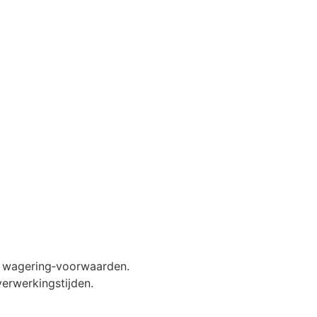
e wagering‑voorwaarden.
erwerkingstijden.