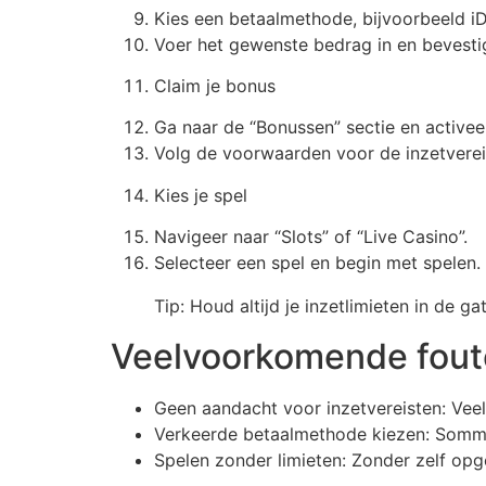
Kies een betaalmethode, bijvoorbeeld i
Voer het gewenste bedrag in en bevestig
Claim je bonus
Ga naar de “Bonussen” sectie en active
Volg de voorwaarden voor de inzetvereis
Kies je spel
Navigeer naar “Slots” of “Live Casino”.
Selecteer een spel en begin met spelen.
Tip: Houd altijd je inzetlimieten in de ga
Veelvoorkomende foute
Geen aandacht voor inzetvereisten: Vee
Verkeerde betaalmethode kiezen: Sommi
Spelen zonder limieten: Zonder zelf opgel