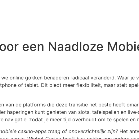
oor een Naadloze Mobiel
e online gokken benaderen radicaal veranderd. Waar je vr
tphone of tablet. Dit biedt meer flexibiliteit, maar stelt sp
n van de platforms die deze transitie het beste heeft omar
er haperingen kunt genieten van slots, tafelspellen en liv
eve navigatie, zodat je meer tijd overhoudt om te spelen en 
biele casino‑apps traag of onoverzichtelijk zijn?
Het antw
pp‑versie. Winbet Casino heeft hier echter een andere aan