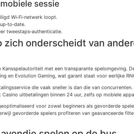
 mobiele sessie
iligd Wi‑Fi‑netwerk loopt.
up‑to‑date.
er tweestaps‑authenticatie.
 zich onderscheidt van ande
e Kansspelautoriteit met een transparante spelomgeving. 
ing en Evolution Gaming, wat garant staat voor eerlijke R
talingsservice die vaak sneller is dan die van concurrenten
 Casino uitbetalingen binnen 24 uur, zelfs op mobiele appa
geoptimaliseerd voor zowel beginners als gevorderde spele
 terwijl gevorderde spelers profiteren van geavanceerde filt
 avondje spelen op de bus