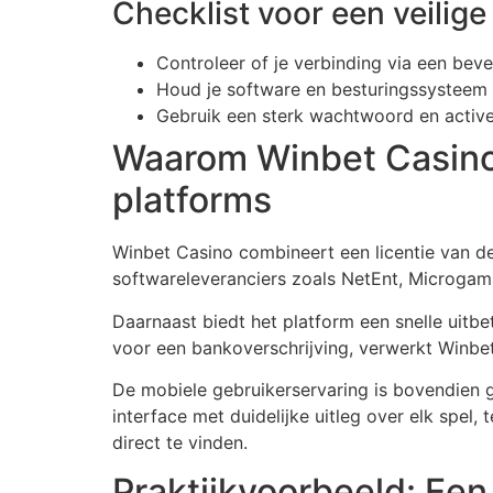
Checklist voor een veilige
Controleer of je verbinding via een beve
Houd je software en besturingssysteem 
Gebruik een sterk wachtwoord en active
Waarom Winbet Casino
platforms
Winbet Casino combineert een licentie van d
softwareleveranciers zoals NetEnt, Microgam
Daarnaast biedt het platform een snelle uitbe
voor een bankoverschrijving, verwerkt Winbet
De mobiele gebruikerservaring is bovendien 
interface met duidelijke uitleg over elk spel,
direct te vinden.
Praktijkvoorbeeld: Een