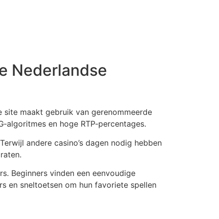
re Nederlandse
De site maakt gebruik van gerenommeerde
NG‑algoritmes en hoge RTP‑percentages.
. Terwijl andere casino’s dagen nodig hebben
raten.
rs. Beginners vinden een eenvoudige
ers en sneltoetsen om hun favoriete spellen