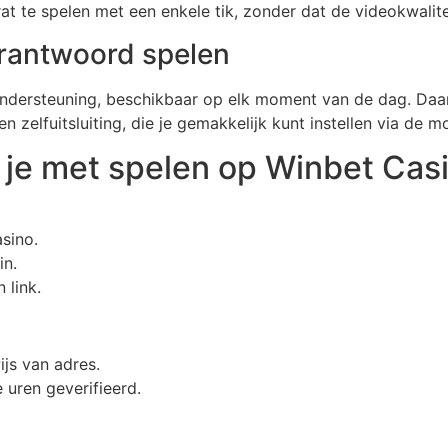
t te spelen met een enkele tik, zonder dat de videokwalitei
erantwoord spelen
 ondersteuning, beschikbaar op elk moment van de dag. Daa
 zelfuitsluiting, die je gemakkelijk kunt instellen via de m
je met spelen op Winbet Casi
sino.
in.
 link.
ijs van adres.
uren geverifieerd.