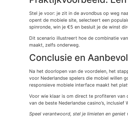
Stel je voor: je zit in de avondbus op weg na
opent de mobiele site, selecteert een populai
spinronde, win je €5 en besluit je de winst di
Dit scenario illustreert hoe de combinatie va
maakt, zelfs onderweg.
Conclusie en Aanbevol
Na het doorlopen van de voordelen, het stapp
voor Nederlandse spelers die mobiel willen g
responsieve mobiele interface maakt het platf
Voor wie klaar is om direct te profiteren van
van de beste Nederlandse casino’s, inclusief
Speel verantwoord, stel je limieten en geniet