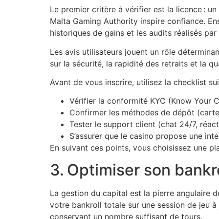
Le premier critère à vérifier est la licence : 
Malta Gaming Authority inspire confiance. Ensu
historiques de gains et les audits réalisés par 
Les avis utilisateurs jouent un rôle détermi
sur la sécurité, la rapidité des retraits et la
Avant de vous inscrire, utilisez la checklist sui
Vérifier la conformité KYC (Know Your 
Confirmer les méthodes de dépôt (carte 
Tester le support client (chat 24/7, réacti
S’assurer que le casino propose une in
En suivant ces points, vous choisissez une p
3. Optimiser son bankro
La gestion du capital est la pierre angulaire 
votre bankroll totale sur une session de jeu à
conservant un nombre suffisant de tours.