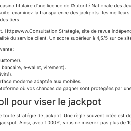
un casino titulaire d’une licence de l’Autorité Nationale des
ite, examinez la transparence des jackpots : les meilleurs s
des tiers.
nant. Httpswww.Consultation Strategie, site de revue indép
 qualité du service client. Un score supérieur à 4,5/5 sur ce 
vante :
Customer).
bancaire, e‑wallet, virement).
vité).
terface moderne adaptée aux mobiles.
lateforme où vos chances de gagner sont protégées par une 
ll pour viser le jackpot
de toute stratégie de jackpot. Une règle souvent citée est 
 jackpot. Ainsi, avec 1 000 €, vous ne miserez pas plus de 10