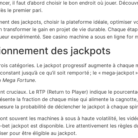
cer, il faut d’abord choisir le bon endroit où jouer. Décou
ès le premier pari.
t des jackpots, choisir la plateforme idéale, optimiser votr
in transformer le gain en projet de vie durable. Chaque éta
eur expérimenté. See casino machine a sous en ligne for m
tionnement des jackpots
rois catégories. Le jackpot progressif augmente à chaque m
te constant jusqu’à ce qu’il soit remporté ; le « mega‑jackpo
e
Mega Fortune
.
ont cruciaux. Le RTP (Return to Player) indique le pourcenta
ésente la fraction de chaque mise qui alimente la cagnotte,
mesure la probabilité de déclencher le jackpot à chaque spi
 sont souvent les machines à sous à haute volatilité, les vid
et jackpot est disponible. Lire attentivement les règles d
r pour être éligible au jackpot.