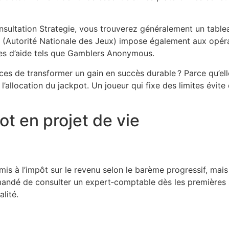
ultation Strategie, vous trouverez généralement un table
(Autorité Nationale des Jeux) impose également aux opérat
ices d’aide tels que Gamblers Anonymous.
es de transformer un gain en succès durable ? Parce qu’ell
’allocation du jackpot. Un joueur qui fixe des limites évite 
ot en projet de vie
mis à l’impôt sur le revenu selon le barème progressif, mai
mandé de consulter un expert‑comptable dès les premières s
lité.