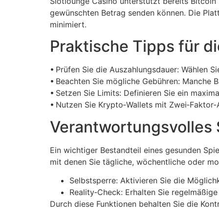
Slotlounge Casino unterstützt bereits Bitcoi
gewünschten Betrag senden können. Die Plat
minimiert.
Praktische Tipps für 
• Prüfen Sie die Auszahlungsdauer: Wählen Sie
• Beachten Sie mögliche Gebühren: Manche B
• Setzen Sie Limits: Definieren Sie ein maxima
• Nutzen Sie Krypto‑Wallets mit Zwei‑Faktor‑Au
Verantwortungsvolles
Ein wichtiger Bestandteil eines gesunden Spiel
mit denen Sie tägliche, wöchentliche oder mo
Selbstsperre: Aktivieren Sie die Möglich
Reality‑Check: Erhalten Sie regelmäßige
Durch diese Funktionen behalten Sie die Kontr