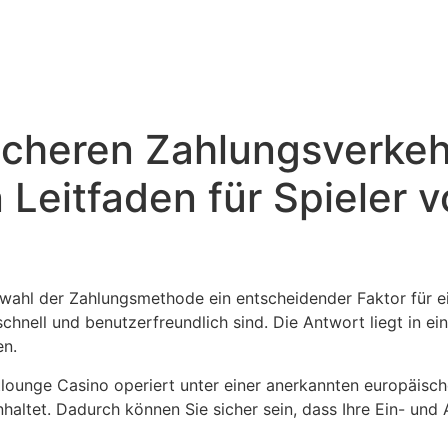
icheren Zahlungsverkeh
 Leitfaden für Spieler 
wahl der Zahlungsmethode ein entscheidender Faktor für ei
schnell und benutzerfreundlich sind. Die Antwort liegt in ei
en.
otlounge Casino operiert unter einer anerkannten europäisch
haltet. Dadurch können Sie sicher sein, dass Ihre Ein- un