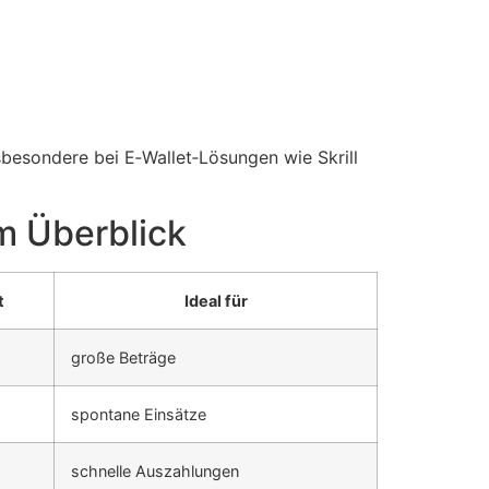
sbesondere bei E‑Wallet‑Lösungen wie Skrill
m Überblick
t
Ideal für
große Beträge
spontane Einsätze
schnelle Auszahlungen