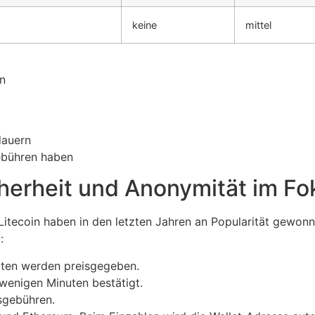
keine
mittel
en
dauern
ebühren haben
herheit und Anonymität im Fo
tecoin haben in den letzten Jahren an Popularität gewonne
:
aten werden preisgegeben.
 wenigen Minuten bestätigt.
sgebühren.