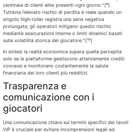
centinaia di clienti elite presenti ogni giorno.^[⁹]
Tuttavia l’elevato rischio di perdita è reale quando un
singolo high‑roller registra una serie negativa
prolungata; gli operatori mitigano questo rischio
mediante assicurazioni interne o limiti dinamici basati
sulla volatilità storica del giocatore.^[¹⁰]
In sintesi la realtà economica supera quella percepita
solo se le piattaforme gestiscono attentamente crediti
concessi e monitorano costantemente la salute
finanziaria dei loro clienti più redditizi.
Trasparenza e
comunicazione con i
giocatori
Una comunicazione chiara sui termini specifici dei tavoli
VIP è cruciale per evitare incomprensioni legali ed