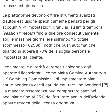
transazioni giornaliere.​
Le piattaforme devono offrire strumenti avanzati
d’autos esclusione specificamente pensati per gli
account VIP: impostazioni granulari su limiti temporali
(
session timeout
) fino a due ore consecutivamente;
soglie massime giornaliere sull’importo totale
scommesso (€250k); notifiche push automatiche
quando si supera il 70% della soglia personale
impostata dal cliente.​
Legalmente le autorità europee richiedono agli
operatori licenziatari—come Malta Gaming Authority o
UK Gambling Commission—di implementare piani
anti‑dipendenza certificati da enti terzi indipendenti.[²⁰]
La mancata osservanza può comportare sanzioni
pecuniarie fino al 25% del fatturato annuo dell’azienda
oppure revoca della licenza operativa.​