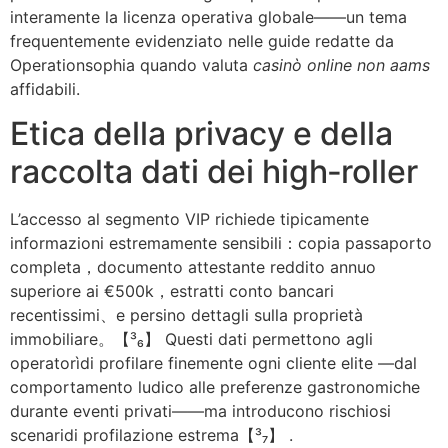
interamente la licenza operativa globale——un tema
frequentemente evidenziato nelle guide redatte da
Operationsophia quando valuta
casinò online non aams
affidabili.
Etica della privacy e della
raccolta dati dei high‑roller
L’accesso al segmento VIP richiede tipicamente
informazioni estremamente sensibili：copia passaporto
completa，documento attestante reddito annuo
superiore ai €500k，estratti conto bancari
recentissimi、e persino dettagli sulla proprietà
immobiliare。【³₆】 Questi dati permettono agli
operator​ì​di profilare finemente ogni cliente elite —dal
comportamento ludico alle preferenze gastronomiche
durante eventi privati——ma introducono rischiosi
scenari​di profilazio­ne estrema​​【³₇】 .