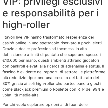
VIP: privilegi esclusivi
e responsabilità per i
high‑roller
I tavoli live VIP hanno trasformato l’esperienza dei
casinò online in uno spettacolo riservato a pochi eletti.
Grazie a dealer professionisti trasmessi in alta
definizione e a limiti di puntata che superano spesso i
€10.000 per mano, questi ambienti attirano giocatori
con bankroll elevati alla ricerca di adrenalina e status. Il
fascino è evidente nei rapporti di settore: le piattaforme
più redditizie riportano una crescita del fatturato del
30% grazie ai soli high‑roller che partecipano a giochi
come Blackjack premium o Roulette con RTP del 99% e
volatilità media‑alta.
Per chi vuole esplorare opzioni al di fuori delle