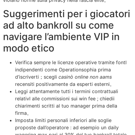
violano norme sulla privacy nella fascia elite。
Suggerimenti per i giocatori
ad alto bankroll su come
navigare l’ambiente VIP in
modo etico
Verifica sempre le licenze operative tramite font​I
indipendenti come Operationsophia prima
d’iscriverti；scegli
casinò online non aams
recensiti positivamente da esperti esterni。
Leggi attentamente tutti i termini contrattuali
relativI alle commission­i sui win fee ; chiedii
chiarimenti scritti al tuo manager prima della
firma。
Imposta limiti personali inferior­i alle soglie
proposte dall’operatore : ad esempio un daily
wagering max pari al 30% del tuo bankroll totale .