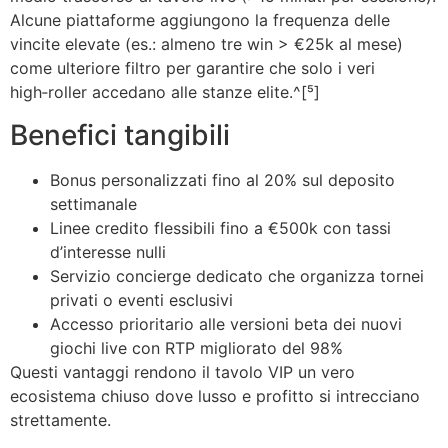
Alcune piattaforme aggiungono la frequenza delle
vincite elevate (es.: almeno tre win > €25k al mese)
come ulteriore filtro per garantire che solo i veri
high‑roller accedano alle stanze elite.^[⁵]
Benefici tangibili
Bonus personalizzati fino al 20% sul deposito
settimanale
Linee credito flessibili fino a €500k con tassi
d’interesse nulli
Servizio concierge dedicato che organizza tornei
privati o eventi esclusivi
Accesso prioritario alle versioni beta dei nuovi
giochi live con RTP migliorato del 98%
Questi vantaggi rendono il tavolo VIP un vero
ecosistema chiuso dove lusso e profitto si intrecciano
strettamente.