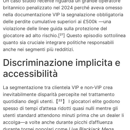
Un caso studio recente riguarda un grande operatore
britannico penalizzato nel 2024 perché aveva omesso
nella documentazione VIP la segnalazione obbligatoria
delle perdite cumulative superiori ai £500k —una
violazione delle linee guida sulla protezione del
giocatore ad alto rischio.[²¹] Questo episodio sottolinea
quanto sia cruciale integrare politiche responsabili
anche nei segmenti più redditizi.
Discriminazione implicita e
accessibilità
La segmentazione tra clientela VIP e non‑VIP crea
inevitabilmente disparità percepite nel trattamento
quotidiano degli utenti.【²²】 I giocatori elite godono
spesso di tempi d’attesa ridotti quasi nulli mentre gli
utenti standard attendono minuti prima che un dealer li
accolga—a volte anche durante picchi d’affluenza
durante tornei popolari come
Live Blackjack Mega
.