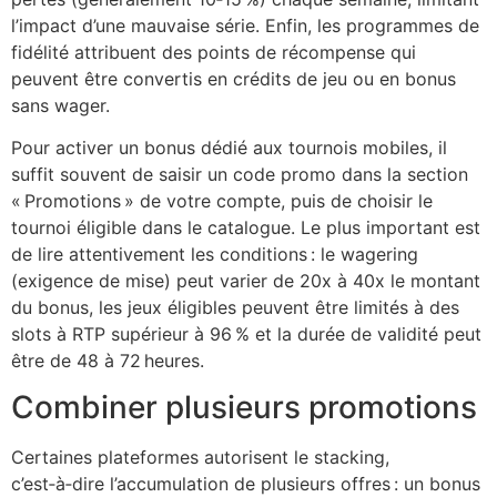
l’impact d’une mauvaise série. Enfin, les programmes de
fidélité attribuent des points de récompense qui
peuvent être convertis en crédits de jeu ou en bonus
sans wager.
Pour activer un bonus dédié aux tournois mobiles, il
suffit souvent de saisir un code promo dans la section
« Promotions » de votre compte, puis de choisir le
tournoi éligible dans le catalogue. Le plus important est
de lire attentivement les conditions : le wagering
(exigence de mise) peut varier de 20x à 40x le montant
du bonus, les jeux éligibles peuvent être limités à des
slots à RTP supérieur à 96 % et la durée de validité peut
être de 48 à 72 heures.
Combiner plusieurs promotions
Certaines plateformes autorisent le stacking,
c’est‑à‑dire l’accumulation de plusieurs offres : un bonus