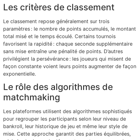
Les critères de classement
Le classement repose généralement sur trois
paramètres : le nombre de points accumulés, le montant
total misé et le temps écoulé. Certains tournois
favorisent la rapidité : chaque seconde supplémentaire
sans mise entraîne une pénalité de points. D’autres
privilégient la persévérance : les joueurs qui misent de
façon constante voient leurs points augmenter de façon
exponentielle.
Le rôle des algorithmes de
matchmaking
Les plateformes utilisent des algorithmes sophistiqués
pour regrouper les participants selon leur niveau de
bankroll, leur historique de jeu et même leur style de
mise. Cette approche garantit des parties équilibrées,