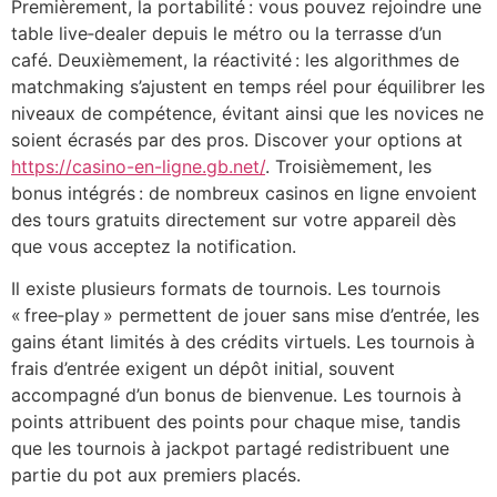
Premièrement, la portabilité : vous pouvez rejoindre une
table live‑dealer depuis le métro ou la terrasse d’un
café. Deuxièmement, la réactivité : les algorithmes de
matchmaking s’ajustent en temps réel pour équilibrer les
niveaux de compétence, évitant ainsi que les novices ne
soient écrasés par des pros. Discover your options at
https://casino-en-ligne.gb.net/
. Troisièmement, les
bonus intégrés : de nombreux casinos en ligne envoient
des tours gratuits directement sur votre appareil dès
que vous acceptez la notification.
Il existe plusieurs formats de tournois. Les tournois
« free‑play » permettent de jouer sans mise d’entrée, les
gains étant limités à des crédits virtuels. Les tournois à
frais d’entrée exigent un dépôt initial, souvent
accompagné d’un bonus de bienvenue. Les tournois à
points attribuent des points pour chaque mise, tandis
que les tournois à jackpot partagé redistribuent une
partie du pot aux premiers placés.