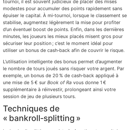
tournoi, il est souvent judicieux de placer des mises
modestes pour accumuler des points rapidement sans
épuiser le capital. À mi‑tournoi, lorsque le classement se
stabilise, augmentez légèrement la mise pour profiter
d’un éventuel boost de points. Enfin, dans les dernières
minutes, les joueurs les mieux placés misent gros pour
sécuriser leur position ; c’est le moment idéal pour
utiliser un bonus de cash‑back afin de couvrir le risque.
L’utilisation intelligente des bonus permet d’augmenter
le nombre de tours joués sans risquer votre argent. Par
exemple, un bonus de 20 % de cash‑back appliqué à
une mise de 5 € sur
Book of Ra
vous donne 1 €
supplémentaire à réinvestir, prolongeant ainsi votre
session de jeu de plusieurs tours.
Techniques de
« bankroll‑splitting »