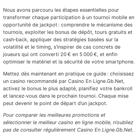
Nous avons parcouru les étapes essentielles pour
transformer chaque participation à un tournoi mobile en
opportunité de jackpot : comprendre le mécanisme des
tournois, exploiter les bonus de dépôt, tours gratuits et
cash‑back, appliquer des stratégies basées sur la
volatilité et le timing, s’inspirer de cas concrets de
joueurs qui ont converti 20 € en 5 000 €, et enfin
optimiser le matériel et la sécurité de votre smartphone.
Mettez dès maintenant en pratique ce guide : choisissez
un casino recommandé par Casino En Ligne.Gb.Net,
activez le bonus le plus adapté, planifiez votre bankroll
et lancez‑vous dans le prochain tournoi. Chaque mise
peut devenir le point de départ d’un jackpot.
Pour comparer les meilleures promotions et
sélectionner le meilleur casino en ligne mobile, n’oubliez
pas de consulter régulièrement Casino En Ligne.Gb.Net.