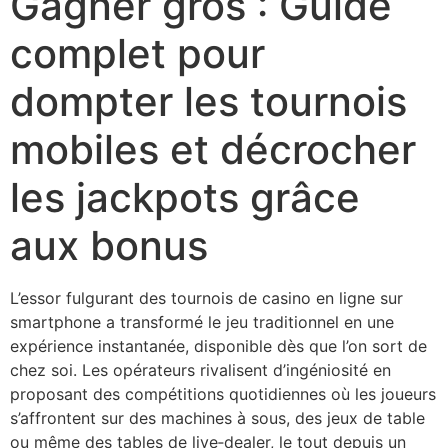
Gagner gros : Guide
complet pour
dompter les tournois
mobiles et décrocher
les jackpots grâce
aux bonus
L’essor fulgurant des tournois de casino en ligne sur
smartphone a transformé le jeu traditionnel en une
expérience instantanée, disponible dès que l’on sort de
chez soi. Les opérateurs rivalisent d’ingéniosité en
proposant des compétitions quotidiennes où les joueurs
s’affrontent sur des machines à sous, des jeux de table
ou même des tables de live‑dealer, le tout depuis un