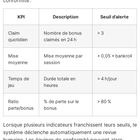
conformité :
KPI
Description
Seuil d’alerte
Claim
Nombre de bonus
> 3
quotidien
claimés en 24 h
Mise
Mise moyenne par
> 0,05 × bankroll
moyenne
session
Temps de
Durée totale en
> 4 h/jour
jeu
heures
Ratio
% de perte sur le
> 80 %
perte/bonus
bonus
Lorsque plusieurs indicateurs franchissent leurs seuils, le
système déclenche automatiquement une revue
humaine. Les équipes de conformité peuvent alors