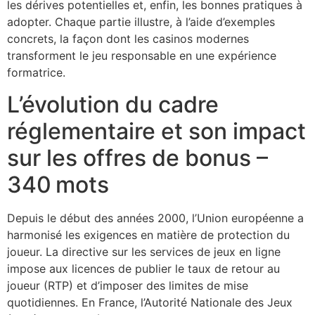
les dérives potentielles et, enfin, les bonnes pratiques à
adopter. Chaque partie illustre, à l’aide d’exemples
concrets, la façon dont les casinos modernes
transforment le jeu responsable en une expérience
formatrice.
L’évolution du cadre
réglementaire et son impact
sur les offres de bonus –
340 mots
Depuis le début des années 2000, l’Union européenne a
harmonisé les exigences en matière de protection du
joueur. La directive sur les services de jeux en ligne
impose aux licences de publier le taux de retour au
joueur (RTP) et d’imposer des limites de mise
quotidiennes. En France, l’Autorité Nationale des Jeux