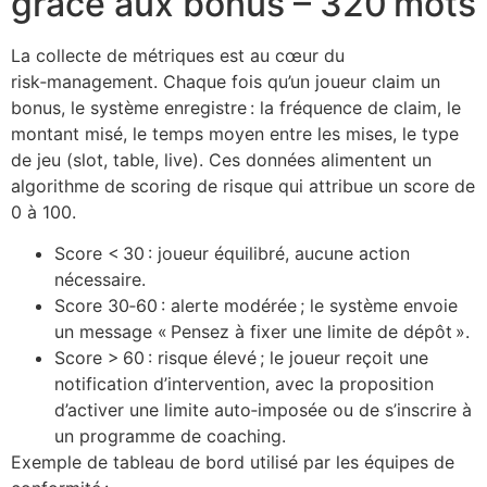
grâce aux bonus – 320 mots
La collecte de métriques est au cœur du
risk‑management. Chaque fois qu’un joueur claim un
bonus, le système enregistre : la fréquence de claim, le
montant misé, le temps moyen entre les mises, le type
de jeu (slot, table, live). Ces données alimentent un
algorithme de scoring de risque qui attribue un score de
0 à 100.
Score < 30 : joueur équilibré, aucune action
nécessaire.
Score 30‑60 : alerte modérée ; le système envoie
un message « Pensez à fixer une limite de dépôt ».
Score > 60 : risque élevé ; le joueur reçoit une
notification d’intervention, avec la proposition
d’activer une limite auto‑imposée ou de s’inscrire à
un programme de coaching.
Exemple de tableau de bord utilisé par les équipes de