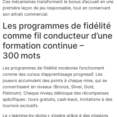
Ces mécanismes transforment le bonus d’accueil en une
première leçon de jeu responsable, tout en conservant
son attrait commercial.
Les programmes de fidélité
comme fil conducteur d’une
formation continue –
300 mots
Les programmes de fidélité modernes fonctionnent
comme des cursus d’apprentissage progressif. Les
joueurs accumulent des points à chaque mise, qui se
convertissent en niveaux (Bronze, Silver, Gold,
Platinum). Chaque niveau débloque des récompenses
spécifiques : tours gratuits, cash‑back, invitations à des
tournois exclusifs.
Le « learning‑by‑doing » s’opère grâce à des missions