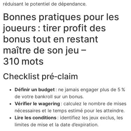
réduisant le potentiel de dépendance.
Bonnes pratiques pour les
joueurs : tirer profit des
bonus tout en restant
maître de son jeu –
310 mots
Checklist pré‑claim
Définir un budget
: ne jamais engager plus de 5 %
de votre bankroll sur un bonus.
Vérifier le wagering
: calculez le nombre de mises
nécessaires et le temps estimé pour les atteindre.
Lire les conditions
: identifiez les jeux exclus, les
limites de mise et la date d’expiration.