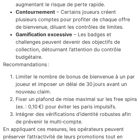
augmentant le risque de perte rapide.
Contournement
– Certains joueurs créent
plusieurs comptes pour profiter de chaque offre
de bienvenue, diluant les contrôles de limites.
Gamification excessive
– Les badges et
challenges peuvent devenir des objectifs de
collection, détournant l’attention du contrôle
budgétaire.
Recommandations :
Limiter le nombre de bonus de bienvenue à un par
joueur et imposer un délai de 30 jours avant un
nouveau claim.
Fixer un plafond de mise maximal sur les free spins
(ex. : 0,10 €) pour éviter les paris impulsifs.
Intégrer des vérifications d’identité robustes afin
de prévenir le multi‑compte.
En appliquant ces mesures, les opérateurs peuvent
préserver l’attractivité de leurs promotions tout en