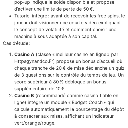
pop‑up indique le solde disponible et propose
d’activer une limite de perte de 50 €.
Tutoriel intégré : avant de recevoir les free spins, le
joueur doit visionner une courte vidéo expliquant
le concept de volatilité et comment choisir une
machine à sous adaptée à son capital.
Cas d’étude :
Casino A
(classé « meilleur casino en ligne » par
Httpsgynandco.Fr) propose un bonus d’accueil où
chaque tranche de 20 € de mise déclenche un quiz
de 3 questions sur le contrôle du temps de jeu. Un
score supérieur à 80 % débloque un bonus
supplémentaire de 10 €.
Casino B
(recommandé comme casino fiable en
ligne) intègre un module « Budget Coach » qui
calcule automatiquement le pourcentage du dépôt
à consacrer aux mises, affichant un indicateur
vert/orange/rouge.