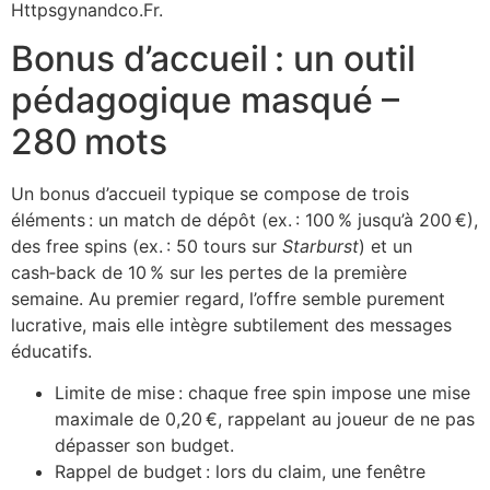
Httpsgynandco.Fr.
Bonus d’accueil : un outil
pédagogique masqué –
280 mots
Un bonus d’accueil typique se compose de trois
éléments : un match de dépôt (ex. : 100 % jusqu’à 200 €),
des free spins (ex. : 50 tours sur
Starburst
) et un
cash‑back de 10 % sur les pertes de la première
semaine. Au premier regard, l’offre semble purement
lucrative, mais elle intègre subtilement des messages
éducatifs.
Limite de mise : chaque free spin impose une mise
maximale de 0,20 €, rappelant au joueur de ne pas
dépasser son budget.
Rappel de budget : lors du claim, une fenêtre