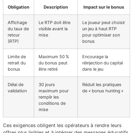
Obligation
Description
Impact sur le bonus
Affichage
Le RTP doit être
Le joueur peut choisir
du taux de
visible avant la
un jeu à haut RTP
retour
mise
pour optimiser son
(RTP)
bonus
Limite de
Maximum 50 %
Encourage la
retrait du
du bonus peut
réinjection du capital
bonus
être retiré
dans le jeu
Délai de
30 jours
Réduit les pratiques
validation
maximum pour
de « bonus hunting »
remplir les
conditions de
mise
Ces exigences obligent les opérateurs à rendre leurs
offres plus lisibles et à intégrer des messages éducatifs