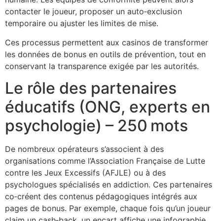
contacter le joueur, proposer un auto‑exclusion
temporaire ou ajuster les limites de mise.
Ces processus permettent aux casinos de transformer
les données de bonus en outils de prévention, tout en
conservant la transparence exigée par les autorités.
Le rôle des partenaires
éducatifs (ONG, experts en
psychologie) – 250 mots
De nombreux opérateurs s’associent à des
organisations comme l’Association Française de Lutte
contre les Jeux Excessifs (AFJLE) ou à des
psychologues spécialisés en addiction. Ces partenaires
co‑créent des contenus pédagogiques intégrés aux
pages de bonus. Par exemple, chaque fois qu’un joueur
claim un cash‑back, un encart affiche une infographie