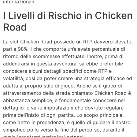
internazionali.
I Livelli di Rischio in Chicken
Road
La slot Chicken Road possiede un RTP davvero elevato,
pari a 98% il che comporta un’elevata percentuale di
ritorno delle scommesse effettuate. Inoltre, prima di
addentrarsi in questa avventura, sarebbe preferibile
conoscere alcuni dettagli specifici come RTP e
volatilità, così da poter creare una strategia efficace ed
adatta al proprio stile di gioco. Anche se il gioco di
attraversamento della strada chiamato Chicken Road è
abbastanza semplice, è fondamentale conoscere nel
dettaglio le varie impostazioni che dovrete regolare
prima dell’inizio di ogni partita. Lo scopo principale,
come detto in precedenza, è quello di guidare il nostro
simpatico pollo verso la fine del percorso, durante il
quale incontrerà pericolosi ostacoli.