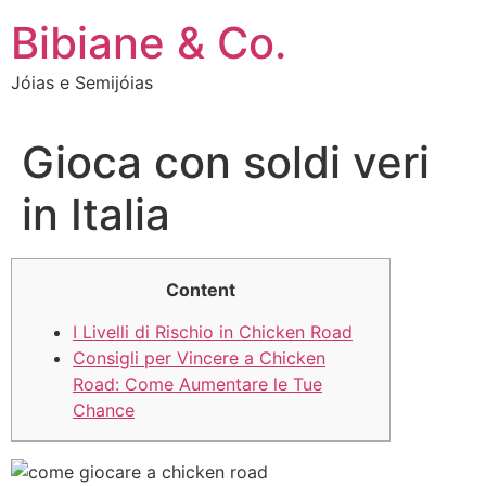
Ir
Bibiane & Co.
para
o
Jóias e Semijóias
conteúdo
Gioca con soldi veri
in Italia
Content
I Livelli di Rischio in Chicken Road
Consigli per Vincere a Chicken
Road: Come Aumentare le Tue
Chance