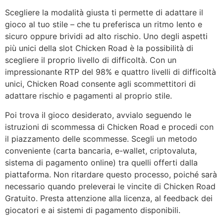
Scegliere la modalità giusta ti permette di adattare il
gioco al tuo stile – che tu preferisca un ritmo lento e
sicuro oppure brividi ad alto rischio. Uno degli aspetti
più unici della slot Chicken Road è la possibilità di
scegliere il proprio livello di difficoltà. Con un
impressionante RTP del 98% e quattro livelli di difficoltà
unici, Chicken Road consente agli scommettitori di
adattare rischio e pagamenti al proprio stile.
Poi trova il gioco desiderato, avvialo seguendo le
istruzioni di scommessa di Chicken Road e procedi con
il piazzamento delle scommesse. Scegli un metodo
conveniente (carta bancaria, e-wallet, criptovaluta,
sistema di pagamento online) tra quelli offerti dalla
piattaforma. Non ritardare questo processo, poiché sarà
necessario quando preleverai le vincite di Chicken Road
Gratuito. Presta attenzione alla licenza, al feedback dei
giocatori e ai sistemi di pagamento disponibili.