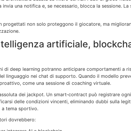
ma invia una notifica e, se necessario, blocca la sessione. L
en progettati non solo proteggono il giocatore, ma migliora
izzazione.
ntelligenza artificiale, blockc
itmi di deep learning potranno anticipare comportamenti a ri
 del linguaggio nei chat di supporto. Quando il modello prev
o proattivo, come una sessione di coaching virtuale.
ssoluta dei jackpot. Un smart‑contract può registrare ogni 
si delle condizioni vincenti, eliminando dubbi sulla legitt
t a tema sportivo.
atori dovrebbero:
er integrare AI e blockchain.