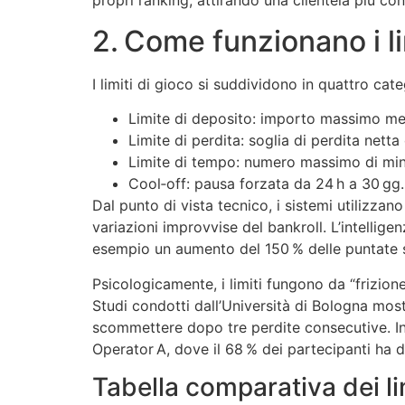
propri ranking, attirando una clientela più co
2. Come funzionano i li
I limiti di gioco si suddividono in quattro cate
Limite di deposito: importo massimo men
Limite di perdita: soglia di perdita netta 
Limite di tempo: numero massimo di minu
Cool‑off: pausa forzata da 24 h a 30 gg.
Dal punto di vista tecnico, i sistemi utilizz
variazioni improvvise del bankroll. L’intellige
esempio un aumento del 150 % delle puntate su 
Psicologicamente, i limiti fungono da “frizio
Studi condotti dall’Università di Bologna most
scommettere dopo tre perdite consecutive. Ino
Operator A, dove il 68 % dei partecipanti ha d
Tabella comparativa dei lim