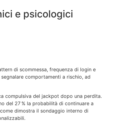
ici e psicologici
pattern di scommessa, frequenza di login e
 di segnalare comportamenti a rischio, ad
erca compulsiva del jackpot dopo una perdita.
o del 27 % la probabilità di continuare a
 come dimostra il sondaggio interno di
nalizzabili.