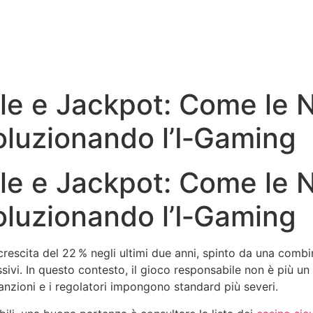
e e Jackpot: Come le N
oluzionando l’I‑Gaming
e e Jackpot: Come le N
oluzionando l’I‑Gaming
 crescita del 22 % negli ultimi due anni, spinto da una com
sivi. In questo contesto, il gioco responsabile non è più un
nzioni e i regolatori impongono standard più severi.