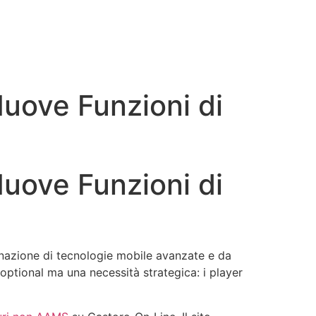
uove Funzioni di
uove Funzioni di
binazione di tecnologie mobile avanzate e da
 optional ma una necessità strategica: i player