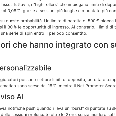
isso. Tuttavia, i “high rollers” che impiegano limiti di depo
e al 0,08 %, grazie a sessioni più lunghe e a puntate più con
e su queste probabilità. Un limite di perdita di 500 € blocca
 il 30 % le opportunità di ingresso. Al contrario, i limiti di
una serie di spin entro il periodo consentito.
tori che hanno integrato con su
ersonalizzabile
 giocatori possono settare limiti di deposito, perdita e te
oblematico sono scese del 18 %, mentre il Net Promoter Scor
viso AI
ia notifiche push quando rileva un “burst” di puntate su slot
delle sessioni prolungate oltre le 2 ore, senza incidere sul