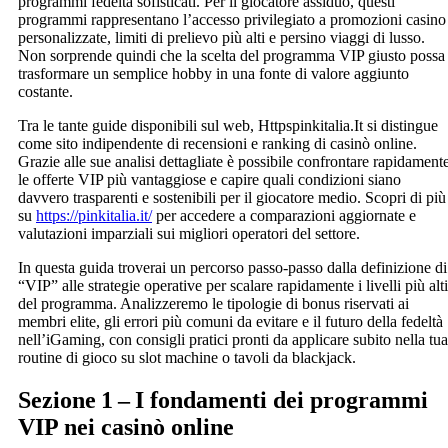
programmi fedeltà sofisticati. Per il giocatore assiduo, questi
programmi rappresentano l’accesso privilegiato a promozioni casino
personalizzate, limiti di prelievo più alti e persino viaggi di lusso.
Non sorprende quindi che la scelta del programma VIP giusto possa
trasformare un semplice hobby in una fonte di valore aggiunto
costante.
Tra le tante guide disponibili sul web, Httpspinkitalia.It si distingue
come sito indipendente di recensioni e ranking di casinò online.
Grazie alle sue analisi dettagliate è possibile confrontare rapidament
le offerte VIP più vantaggiose e capire quali condizioni siano
davvero trasparenti e sostenibili per il giocatore medio. Scopri di più
su
https://pinkitalia.it/
per accedere a comparazioni aggiornate e
valutazioni imparziali sui migliori operatori del settore.
In questa guida troverai un percorso passo‑passo dalla definizione di
“VIP” alle strategie operative per scalare rapidamente i livelli più alti
del programma. Analizzeremo le tipologie di bonus riservati ai
membri elite, gli errori più comuni da evitare e il futuro della fedeltà
nell’iGaming, con consigli pratici pronti da applicare subito nella tua
routine di gioco su slot machine o tavoli da blackjack.
Sezione 1 – I fondamenti dei programmi
VIP nei casinò online