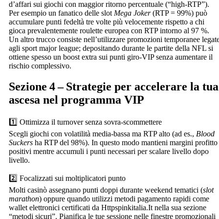
d’affari sui giochi con maggior ritorno percentuale (“high‑RTP”).
Per esempio un fanatico delle slot
Mega Joker
(RTP = 99%) può
accumulare punti fedeltà tre volte più velocemente rispetto a chi
gioca prevalentemente roulette europea con RTP intorno al 97 %.
Un altro trucco consiste nell’utilizzare promozioni temporanee legat
agli sport major league; depositando durante le partite della NFL si
ottiene spesso un boost extra sui punti giro‑VIP senza aumentare il
rischio complessivo.
Sezione 4 – Strategie per accelerare la tua
ascesa nel programma VIP
1️⃣ Ottimizza il turnover senza sovra‑scommettere
Scegli giochi con volatilità media‑bassa ma RTP alto (ad es.,
Blood
Suckers
ha RTP del 98%). In questo modo mantieni margini profitto
positivi mentre accumuli i punti necessari per scalare livello dopo
livello.
2️⃣ Focalizzati sui moltiplicatori punto
Molti casinò assegnano punti doppi durante weekend tematici (
slot
marathon
) oppure quando utilizzi metodi pagamento rapidi come
wallet elettronici certificati da Httpspinkitalia.It nella sua sezione
“metodi sicuri”. Pianifica le tue sessione nelle finestre promozionali