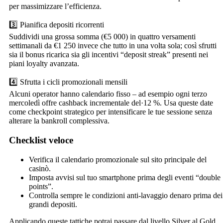
per massimizzare l’efficienza.
3️⃣ Pianifica depositi ricorrenti
Suddividi una grossa somma (€5 000) in quattro versamenti
settimanali da €1 250 invece che tutto in una volta sola; così sfrutti
sia il bonus ricarica sia gli incentivi “deposit streak” presenti nei
piani loyalty avanzata.
4️⃣ Sfrutta i cicli promozionali mensili
Alcuni operator hanno calendario fisso – ad esempio ogni terzo
mercoledì offre cashback incrementale del·12 %. Usa queste date
come checkpoint strategico per intensificare le tue sessione senza
alterare la bankroll complessiva.
Checklist veloce
Verifica il calendario promozionale sul sito principale del
casinò.
Imposta avvisi sul tuo smartphone prima degli eventi “double
points”.
Controlla sempre le condizioni anti‑lavaggio denaro prima dei
grandi depositi.
Applicando queste tattiche potrai passare dal livello Silver al Gold