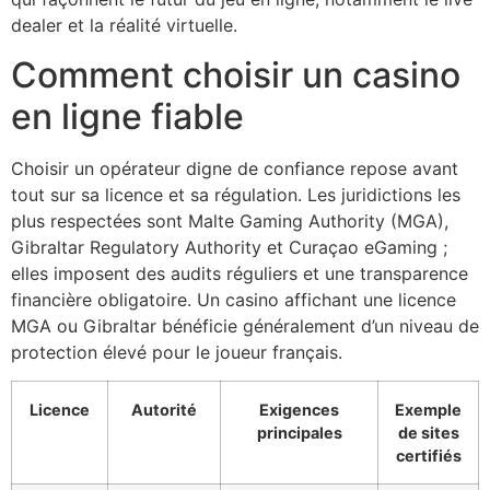
dealer et la réalité virtuelle.
Comment choisir un casino
en ligne fiable
Choisir un opérateur digne de confiance repose avant
tout sur sa licence et sa régulation. Les juridictions les
plus respectées sont Malte Gaming Authority (MGA),
Gibraltar Regulatory Authority et Curaçao eGaming ;
elles imposent des audits réguliers et une transparence
financière obligatoire. Un casino affichant une licence
MGA ou Gibraltar bénéficie généralement d’un niveau de
protection élevé pour le joueur français.
Licence
Autorité
Exigences
Exemple
principales
de sites
certifiés