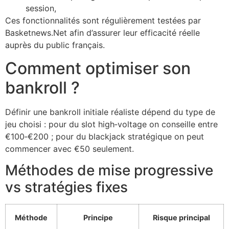
session,
Ces fonctionnalités sont régulièrement testées par
Basketnews.Net afin d’assurer leur efficacité réelle
auprès du public français.
Comment optimiser son
bankroll ?
Définir une bankroll initiale réaliste dépend du type de
jeu choisi : pour du slot high‑voltage on conseille entre
€100‑€200 ; pour du blackjack stratégique on peut
commencer avec €50 seulement.
Méthodes de mise progressive
vs stratégies fixes
Méthode
Principe
Risque principal