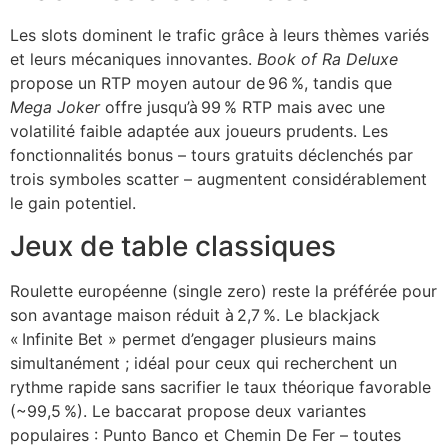
Les slots dominent le trafic grâce à leurs thèmes variés
et leurs mécaniques innovantes.
Book of Ra Deluxe
propose un RTP moyen autour de 96 %, tandis que
Mega Joker
offre jusqu’à 99 % RTP mais avec une
volatilité faible adaptée aux joueurs prudents. Les
fonctionnalités bonus – tours gratuits déclenchés par
trois symboles scatter – augmentent considérablement
le gain potentiel.
Jeux de table classiques
Roulette européenne (single zero) reste la préférée pour
son avantage maison réduit à 2,7 %. Le blackjack
« Infinite Bet » permet d’engager plusieurs mains
simultanément ; idéal pour ceux qui recherchent un
rythme rapide sans sacrifier le taux théorique favorable
(~99,5 %). Le baccarat propose deux variantes
populaires : Punto Banco et Chemin De Fer – toutes