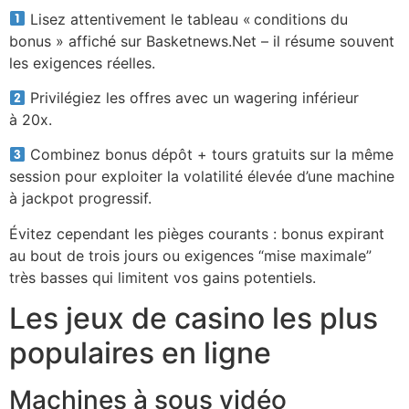
Lisez attentivement le tableau « conditions du
bonus » affiché sur Basketnews.Net – il résume souvent
les exigences réelles.
Privilégiez les offres avec un wagering inférieur
à 20x.
Combinez bonus dépôt + tours gratuits sur la même
session pour exploiter la volatilité élevée d’une machine
à jackpot progressif.
Évitez cependant les pièges courants : bonus expirant
au bout de trois jours ou exigences “mise maximale”
très basses qui limitent vos gains potentiels.
Les jeux de casino les plus
populaires en ligne
Machines à sous vidéo