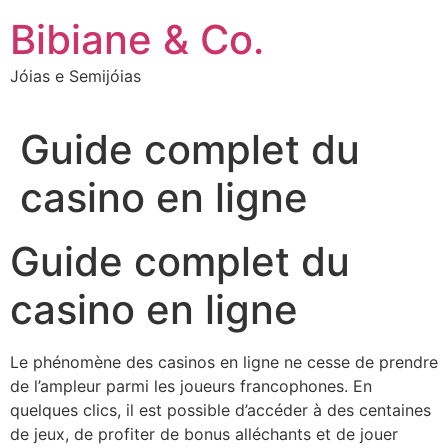
Ir
Bibiane & Co.
para
o
Jóias e Semijóias
conteúdo
Guide complet du
casino en ligne
Guide complet du
casino en ligne
Le phénomène des casinos en ligne ne cesse de prendre
de l’ampleur parmi les joueurs francophones. En
quelques clics, il est possible d’accéder à des centaines
de jeux, de profiter de bonus alléchants et de jouer