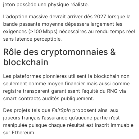
jeton possède une physique réaliste.
L’adoption massive devrait arriver dès 2027 lorsque la
bande passante moyenne dépassera largement les
exigences (>100 Mbps) nécessaires au rendu temps réel
sans latence perceptible.
Rôle des cryptomonnaies &
blockchain
Les plateformes pionnières utilisent la blockchain non
seulement comme moyen financier mais aussi comme
registre transparent garantissant l’équité du RNG via
smart contracts audités publiquement.
Des projets tels que
FairSpin
proposent ainsi aux
joueurs français l’assurance qu’aucune partie n’est
manipulée puisque chaque résultat est inscrit immuable
sur Ethereum.