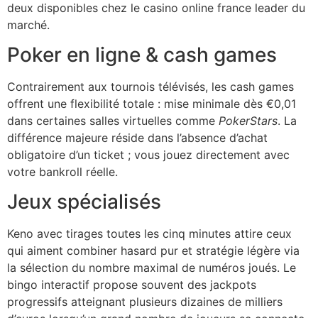
deux disponibles chez le casino online france leader du
marché.
Poker en ligne & cash games
Contrairement aux tournois télévisés, les cash games
offrent une flexibilité totale : mise minimale dès €0,01
dans certaines salles virtuelles comme
PokerStars
. La
différence majeure réside dans l’absence d’achat
obligatoire d’un ticket ; vous jouez directement avec
votre bankroll réelle.
Jeux spécialisés
Keno avec tirages toutes les cinq minutes attire ceux
qui aiment combiner hasard pur et stratégie légère via
la sélection du nombre maximal de numéros joués. Le
bingo interactif propose souvent des jackpots
progressifs atteignant plusieurs dizaines de milliers