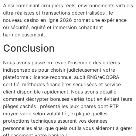
Ainsi combinant croupiers réels, environnements virtuels
ultra‑réalistes et transactions décentralisées , le
nouveau casino en ligne 2026 promet une expérience
où sécurité, équité et immersion cohabitent
harmonieusement.
Conclusion
Nous avons passé en revue l’ensemble des critères
indispensables pour choisir judicieusement votre
plateforme : licence reconnue, audit RNG/eCOGRA
certifié, méthodes financières sécurisées et service
client disponible rapidement. Nous avons détaillé
comment décrypter bonuses variés tout en évitant leurs
pièges cachés , présenté les jeux phares dont RTP
moyen varie selon volatilité , expliqué quelles
protections techniques assurent vos données
personnelles ainsi que quels outils vous aideront à gérer
efficacement votre bankroll.