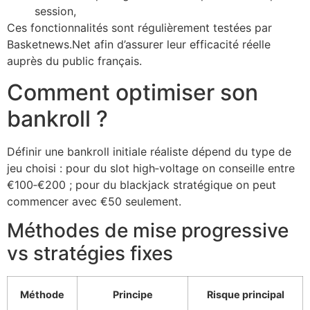
session,
Ces fonctionnalités sont régulièrement testées par
Basketnews.Net afin d’assurer leur efficacité réelle
auprès du public français.
Comment optimiser son
bankroll ?
Définir une bankroll initiale réaliste dépend du type de
jeu choisi : pour du slot high‑voltage on conseille entre
€100‑€200 ; pour du blackjack stratégique on peut
commencer avec €50 seulement.
Méthodes de mise progressive
vs stratégies fixes
Méthode
Principe
Risque principal