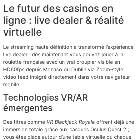
Le futur des casinos en
ligne : live dealer & réalité
virtuelle
Le streaming haute définition a transformé l’expérience
live dealer : dès maintenant vous pouvez jouer à la
roulette française avec un vrai croupier visible en
HD60fps depuis Monaco ou Dublin via Zoom‑style
video feed intégré directement dans votre navigateur
mobile.
Technologies VR/AR
émergentes
Des titres comme
VR Blackjack Royale
offrent déjà une
immersion totale grâce aux casques Oculus Quest 2 ;
vous êtes placé autour d’une table virtuelle où chaque