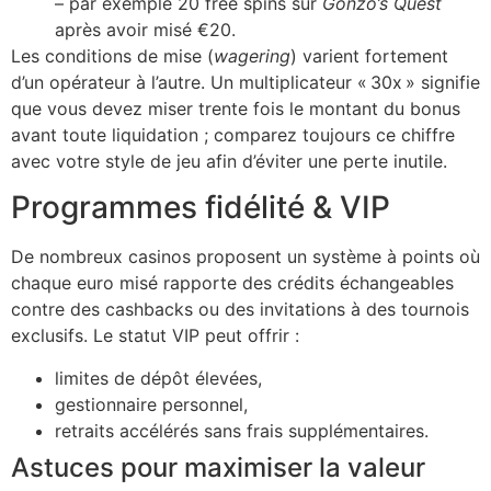
– par exemple 20 free spins sur
Gonzo’s Quest
après avoir misé €20.
Les conditions de mise (
wagering
) varient fortement
d’un opérateur à l’autre. Un multiplicateur « 30x » signifie
que vous devez miser trente fois le montant du bonus
avant toute liquidation ; comparez toujours ce chiffre
avec votre style de jeu afin d’éviter une perte inutile.
Programmes fidélité & VIP
De nombreux casinos proposent un système à points où
chaque euro misé rapporte des crédits échangeables
contre des cashbacks ou des invitations à des tournois
exclusifs. Le statut VIP peut offrir :
limites de dépôt élevées,
gestionnaire personnel,
retraits accélérés sans frais supplémentaires.
Astuces pour maximiser la valeur