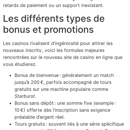
retards de paiement ou un support inexistant.
Les différents types de
bonus et promotions
Les casinos rivalisent d’ingéniosité pour attirer les
nouveaux inscrits ; voici les formules majeures
rencontrées sur le nouveau site de casino en ligne que
vous étudierez.
Bonus de bienvenue : généralement un match
jusqu’à 200 €, parfois accompagné de tours
gratuits sur une machine populaire comme
Starburst
.
Bonus sans dépôt : une somme fixe (exemple :
10 €) offerte dès l’inscription sans exigence
préalable d’argent réel.
Tours gratuits : souvent liés à une série spécifique