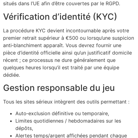
situés dans l’UE afin d’être couvertes par le RGPD.
Vérification d’identité (KYC)
La procédure KYC devient incontournable après votre
premier retrait supérieur à €500 ou lorsqu’une suspicion
anti‑blanchiment apparaît. Vous devrez fournir une
pièce d’identité officielle ainsi qu’un justificatif domicile
récent ; ce processus ne dure généralement que
quelques heures lorsqu’il est traité par une équipe
dédiée.
Gestion responsable du jeu
Tous les sites sérieux intègrent des outils permettant :
Auto‑exclusion définitive ou temporaire,
Limites quotidiennes / hebdomadaires sur les
dépôts,
Alertes temps/argent affichées pendant chaque