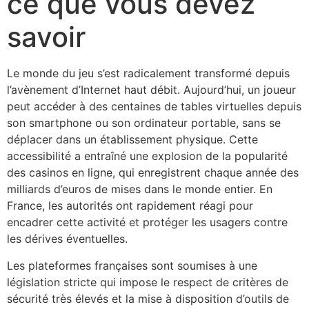
ce que vous devez
savoir
Le monde du jeu s’est radicalement transformé depuis
l’avènement d’Internet haut débit. Aujourd’hui, un joueur
peut accéder à des centaines de tables virtuelles depuis
son smartphone ou son ordinateur portable, sans se
déplacer dans un établissement physique. Cette
accessibilité a entraîné une explosion de la popularité
des casinos en ligne, qui enregistrent chaque année des
milliards d’euros de mises dans le monde entier. En
France, les autorités ont rapidement réagi pour
encadrer cette activité et protéger les usagers contre
les dérives éventuelles.
Les plateformes françaises sont soumises à une
législation stricte qui impose le respect de critères de
sécurité très élevés et la mise à disposition d’outils de