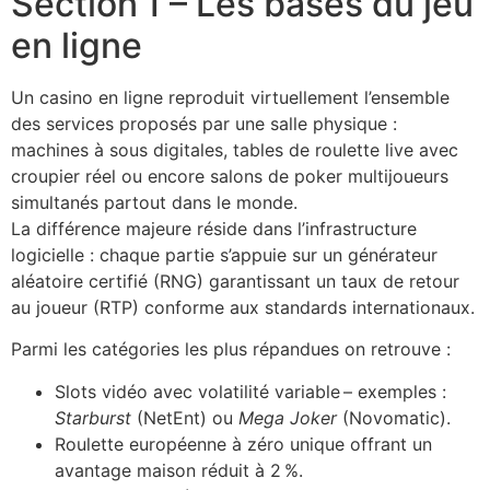
Section 1 – Les bases du jeu
en ligne
Un casino en ligne reproduit virtuellement l’ensemble
des services proposés par une salle physique :
machines à sous digitales, tables de roulette live avec
croupier réel ou encore salons de poker multijoueurs
simultanés partout dans le monde.
La différence majeure réside dans l’infrastructure
logicielle : chaque partie s’appuie sur un générateur
aléatoire certifié (RNG) garantissant un taux de retour
au joueur (RTP) conforme aux standards internationaux.
Parmi les catégories les plus répandues on retrouve :
Slots vidéo avec volatilité variable – exemples :
Starburst
(NetEnt) ou
Mega Joker
(Novomatic).
Roulette européenne à zéro unique offrant un
avantage maison réduit à 2 %.