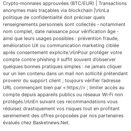
Crypto‑monnaies approuvées (BTC/EUR) | Transactions
anonymes mais traçables via blockchain |\n\nLa
politique de confidentialité doit préciser quels
renseignements personnels sont collectés ‑ notamment
nom complet, date naissance pour vérification âge ‑
ainsi que leurs usages possibles : prévention fraude,
amélioration UX ou communication marketing ciblée
après consentement explicite.\n\nPour protéger votre
compte contre phishing il suffit souvent d’observer
quelques bonnes pratiques simples : ne jamais cliquer
sur un lien contenu dans un mail non sollicité prétendant
provenir du support client ; toujours vérifier l’adresse
URL commençant bien par « https://» ; limiter accès au
compte depuis appareils publics ou réseaux Wi‑Fi non
protégés.\n\nEn suivant ces recommandations vous
réduisez drastiquement vos risques tout en profitant
sereinement des offres proposées par nos partenaires
évalués chez Basketnews.Net.