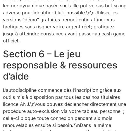
lecture dynamique basée sur taille pot versus bet sizing
adverse pour identifier bluff possible.\n\nUtiliser les
versions “démo” gratuites permet enfin affiner vos
tactiques sans risquer votre argent réel ; pratiquez
jusqu’à atteindre constance avant passer au cash game
officiel.
Section 6 – Le jeu
responsable & ressources
d’aide
L’autodiscipline commence dès l’inscription grâce aux
outils mis à disposition par tous les casinos titulaires
licence ANJ.\nVous pouvez déclencher directement une
procédure auto‑exclusion via votre tableau personnel ;
celle-ci bloque toute connexion pendant six mois
renouvelables ensuite si besoin.*\nDans la même