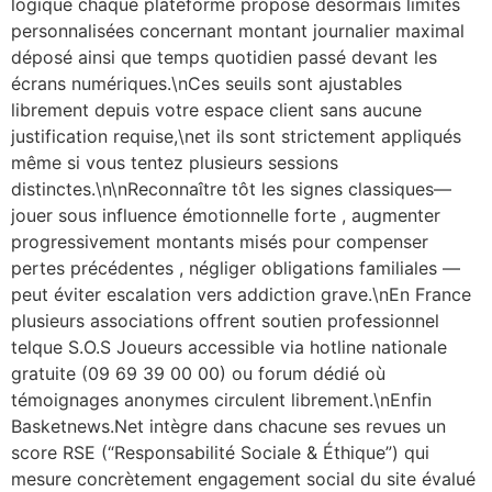
logique chaque plateforme propose désormais limites
personnalisées concernant montant journalier maximal
déposé ainsi que temps quotidien passé devant les
écrans numériques.\nCes seuils sont ajustables
librement depuis votre espace client sans aucune
justification requise,\net ils sont strictement appliqués
même si vous tentez plusieurs sessions
distinctes.\n\nReconnaître tôt les signes classiques—
jouer sous influence émotionnelle forte , augmenter
progressivement montants misés pour compenser
pertes précédentes , négliger obligations familiales —
peut éviter escalation vers addiction grave.\nEn France
plusieurs associations offrent soutien professionnel
telque S.O.S Joueurs accessible via hotline nationale
gratuite (09 69 39 00 00) ou forum dédié où
témoignages anonymes circulent librement.\nEnfin
Basketnews.Net intègre dans chacune ses revues un
score RSE (“Responsabilité Sociale & Éthique”) qui
mesure concrètement engagement social du site évalué