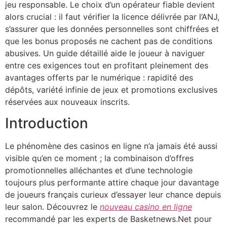
jeu responsable. Le choix d’un opérateur fiable devient
alors crucial : il faut vérifier la licence délivrée par l’ANJ,
s’assurer que les données personnelles sont chiffrées et
que les bonus proposés ne cachent pas de conditions
abusives. Un guide détaillé aide le joueur à naviguer
entre ces exigences tout en profitant pleinement des
avantages offerts par le numérique : rapidité des
dépôts, variété infinie de jeux et promotions exclusives
réservées aux nouveaux inscrits.
Introduction
Le phénomène des casinos en ligne n’a jamais été aussi
visible qu’en ce moment ; la combinaison d’offres
promotionnelles alléchantes et d’une technologie
toujours plus performante attire chaque jour davantage
de joueurs français curieux d’essayer leur chance depuis
leur salon. Découvrez le
nouveau casino en ligne
recommandé par les experts de Basketnews.Net pour