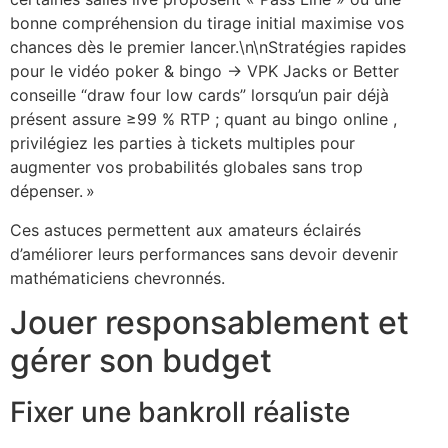
bonne compréhension du tirage initial maximise vos
chances dès le premier lancer.\n\nStratégies rapides
pour le vidéo poker & bingo → VPK Jacks or Better
conseille “draw four low cards” lorsqu’un pair déjà
présent assure ≥99 % RTP ; quant au bingo online ,
privilégiez les parties à tickets multiples pour
augmenter vos probabilités globales sans trop
dépenser. »
Ces astuces permettent aux amateurs éclairés
d’améliorer leurs performances sans devoir devenir
mathématiciens chevronnés.
Jouer responsablement et
gérer son budget
Fixer une bankroll réaliste