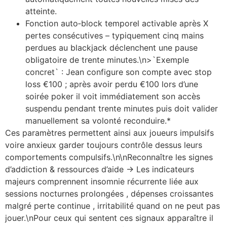
atteinte.
Fonction auto‑block temporel activable après X
pertes consécutives – typiquement cinq mains
perdues au blackjack déclenchent une pause
obligatoire de trente minutes.\n>`Exemple
concret` : Jean configure son compte avec stop
loss €100 ; après avoir perdu €100 lors d’une
soirée poker il voit immédiatement son accès
suspendu pendant trente minutes puis doit valider
manuellement sa volonté reconduire.*
Ces paramètres permettent ainsi aux joueurs impulsifs
voire anxieux garder toujours contrôle dessus leurs
comportements compulsifs.\n\nReconnaître les signes
d’addiction & ressources d’aide → Les indicateurs
majeurs comprennent insomnie récurrente liée aux
sessions nocturnes prolongées , dépenses croissantes
malgré perte continue , irritabilité quand on ne peut pas
jouer.\nPour ceux qui sentent ces signaux apparaître il