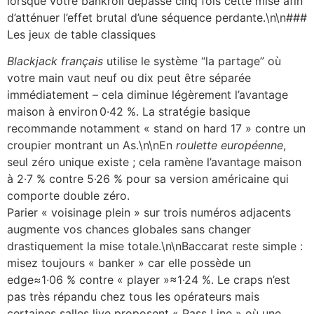
lorsque votre bankroll dépasse cinq fois cette mise afin
d’atténuer l’effet brutal d’une séquence perdante.\n\n###
Les jeux de table classiques
Blackjack français
utilise le système “la partage” où
votre main vaut neuf ou dix peut être séparée
immédiatement – cela diminue légèrement l’avantage
maison à environ 0·42 %. La stratégie basique
recommande notamment « stand on hard 17 » contre un
croupier montrant un As.\n\nEn
roulette européenne
,
seul zéro unique existe ; cela ramène l’avantage maison
à 2·7 % contre 5·26 % pour sa version américaine qui
comporte double zéro.
Parier « voisinage plein » sur trois numéros adjacents
augmente vos chances globales sans changer
drastiquement la mise totale.\n\nBaccarat reste simple :
misez toujours « banker » car elle possède un
edge≈1·06 % contre « player »≈1·24 %. Le craps n’est
pas très répandu chez tous les opérateurs mais
certaines salles live proposent « Pass Line » où une