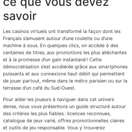
ce que vous devez
savoir
Les casinos virtuels ont transformé la façon dont les
Français s’amusent autour d’une roulette ou d’une
machine à sous. En quelques clics, on accède à des
centaines de titres, aux promotions les plus alléchantes
et à la promesse d’un gain instantané ! Cette
démocratisation s’est accélérée grâce aux smartphones
puissants et aux connexions haut débit qui permettent
de jouer partout, même dans le métro parisien ou sur la
terrasse d’un café du Sud‑Ouest.
Pour aider les joueurs à naviguer dans cet univers
dense, nous vous présentons un guide structuré autour
des critères les plus fiables : licences reconnues,
catalogue de jeux varié, offres promotionnelles claires
et outils de jeu responsable. Vous y trouverez