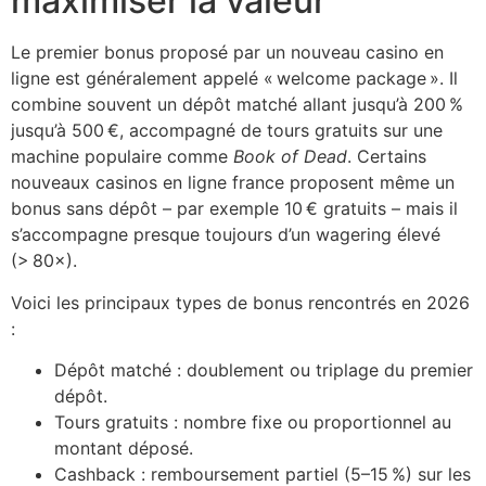
maximiser la valeur
Le premier bonus proposé par un nouveau casino en
ligne est généralement appelé « welcome package ». Il
combine souvent un dépôt matché allant jusqu’à 200 %
jusqu’à 500 €, accompagné de tours gratuits sur une
machine populaire comme
Book of Dead
. Certains
nouveaux casinos en ligne france proposent même un
bonus sans dépôt – par exemple 10 € gratuits – mais il
s’accompagne presque toujours d’un wagering élevé
(> 80×).
Voici les principaux types de bonus rencontrés en 2026
:
Dépôt matché : doublement ou triplage du premier
dépôt.
Tours gratuits : nombre fixe ou proportionnel au
montant déposé.
Cashback : remboursement partiel (5–15 %) sur les