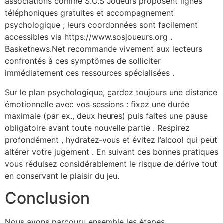
associations comme S.O.S Joueurs proposent lignes
téléphoniques gratuites et accompagnement
psychologique ; leurs coordonnées sont facilement
accessibles via https://www.sosjoueurs.org .
Basketnews.Net recommande vivement aux lecteurs
confrontés à ces symptômes de solliciter
immédiatement ces ressources spécialisées .
Sur le plan psychologique, gardez toujours une distance
émotionnelle avec vos sessions : fixez une durée
maximale (par ex., deux heures) puis faites une pause
obligatoire avant toute nouvelle partie . Respirez
profondément , hydratez‑vous et évitez l’alcool qui peut
altérer votre jugement . En suivant ces bonnes pratiques
vous réduisez considérablement le risque de dérive tout
en conservant le plaisir du jeu.
Conclusion
Nous avons parcouru ensemble les étapes