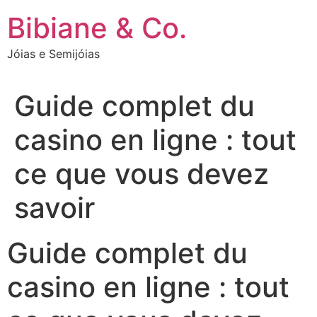
Ir
Bibiane & Co.
para
o
Jóias e Semijóias
conteúdo
Guide complet du
casino en ligne : tout
ce que vous devez
savoir
Guide complet du
casino en ligne : tout