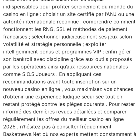
indispensables pour profiter sereinement du monde du
casino en ligne : choisir un site certifié par l’ANJ ou une
autorité internationale reconnue ; comprendre comment
fonctionnent les RNG, SSL et méthodes de paiement
françaises ; sélectionner judicieusement ses jeux selon
volatilité et stratégie personnelle ; exploiter
intelligemment bonus et programmes VIP ; enfin gérer
son bankroll avec discipline grâce aux outils proposés
par les opérateurs ainsi qu’aux ressources nationales
comme S.O.S Joueurs . En appliquant ces
recommandations avant toute inscription sur un
nouveau casino en ligne , vous maximisez vos chances
d’obtenir une expérience ludique sécurisée tout en
restant protégé contre les pièges courants . Pour rester
informé des dernières revues détaillées et comparer
régulièrement les offres du meilleur casino en ligne
2026 , n’hésitez pas à consulter fréquemment
Basketnews.Net où nos experts mettent constamment à