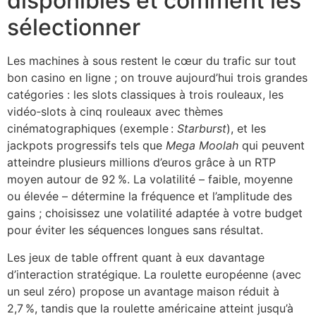
disponibles et comment les
sélectionner
Les machines à sous restent le cœur du trafic sur tout
bon casino en ligne ; on trouve aujourd’hui trois grandes
catégories : les slots classiques à trois rouleaux, les
vidéo‑slots à cinq rouleaux avec thèmes
cinématographiques (exemple :
Starburst
), et les
jackpots progressifs tels que
Mega Moolah
qui peuvent
atteindre plusieurs millions d’euros grâce à un RTP
moyen autour de 92 %. La volatilité – faible, moyenne
ou élevée – détermine la fréquence et l’amplitude des
gains ; choisissez une volatilité adaptée à votre budget
pour éviter les séquences longues sans résultat.
Les jeux de table offrent quant à eux davantage
d’interaction stratégique. La roulette européenne (avec
un seul zéro) propose un avantage maison réduit à
2,7 %, tandis que la roulette américaine atteint jusqu’à