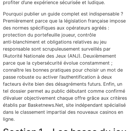
profiter d’une expérience sécurisée et ludique.
Pourquoi publier un guide complet est indispensable ?
Premièrement parce que la législation française impose
des normes spécifiques aux opérateurs agréés :
protection du portefeuille joueur, contrôle
anti‑blanchiment et obligations relatives au jeu
responsable sont scrupuleusement surveillés par
l’Autorité Nationale des Jeux (ANJ). Deuxièmement
parce que la cybersécurité évolue constamment ;
connaître les bonnes pratiques pour choisir un mot de
passe robuste ou activer l’authentification à deux
facteurs évite bien des désagréments futurs. Enfin, un
tel dossier permet au public débutant comme confirmé
d’évaluer objectivement chaque offre grâce aux critères
établis par Basketnews.Net, site indépendant spécialisé
dans le classement impartial des nouveaux casinos en
ligne.