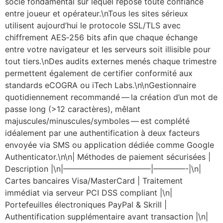
socle fondamental sur lequel repose toute confiance
entre joueur et opérateur.\nTous les sites sérieux
utilisent aujourd’hui le protocole SSL/TLS avec
chiffrement AES‑256 bits afin que chaque échange
entre votre navigateur et les serveurs soit illisible pour
tout tiers.\nDes audits externes menés chaque trimestre
permettent également de certifier conformité aux
standards eCOGRA ou iTech Labs.\n\nGestionnaire
quotidiennement recommandé — la création d’un mot de
passe long (>12 caractères), mêlant
majuscules/minuscules/symboles — est complété
idéalement par une authentification à deux facteurs
envoyée via SMS ou application dédiée comme Google
Authenticator.\n\n| Méthodes de paiement sécurisées |
Description |\n|———————————|————-|\n|
Cartes bancaires Visa/MasterCard | Traitement
immédiat via serveur PCI DSS compliant |\n|
Portefeuilles électroniques PayPal & Skrill |
Authentification supplémentaire avant transaction |\n|