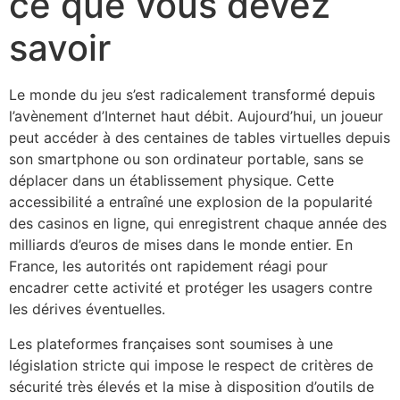
ce que vous devez
savoir
Le monde du jeu s’est radicalement transformé depuis
l’avènement d’Internet haut débit. Aujourd’hui, un joueur
peut accéder à des centaines de tables virtuelles depuis
son smartphone ou son ordinateur portable, sans se
déplacer dans un établissement physique. Cette
accessibilité a entraîné une explosion de la popularité
des casinos en ligne, qui enregistrent chaque année des
milliards d’euros de mises dans le monde entier. En
France, les autorités ont rapidement réagi pour
encadrer cette activité et protéger les usagers contre
les dérives éventuelles.
Les plateformes françaises sont soumises à une
législation stricte qui impose le respect de critères de
sécurité très élevés et la mise à disposition d’outils de