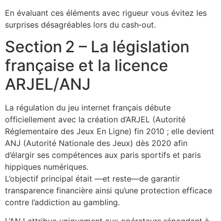
En évaluant ces éléments avec rigueur vous évitez les
surprises désagréables lors du cash‑out.
Section 2 – La législation
française et la licence
ARJEL/ANJ
La régulation du jeu internet français débute
officiellement avec la création d’ARJEL (Autorité
Réglementaire des Jeux En Ligne) fin 2010 ; elle devient
ANJ (Autorité Nationale des Jeux) dès 2020 afin
d’élargir ses compétences aux paris sportifs et paris
hippiques numériques.
L’objectif principal était —et reste—de garantir
transparence financière ainsi qu’une protection efficace
contre l’addiction au gambling.