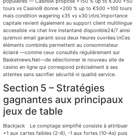
populaires — CasinoA propose +150 % up to €300 +50
tours vs CasinoB donne +200 % up to €500 +100 tours
mais condition wagering x35 vs x30.\n\nL’importance
capitale revient également au support client multilingue
accessible via chat live instantané disponible24/7 ainsi
qu’envoi email garanti sous deux heures ouvrées.\nCes
éléments combinés permettent au consommateur
éclairé —comme ceux consultés régulièrement sur
Basketnews.Net—de sélectionner le nouveau site de
casino en ligne qui correspond précisément à ses
attentes sans sacrifier sécurité ni qualité service.
Section 5 – Stratégies
gagnantes aux principaux
jeux de table
Blackjack Le comptage simplifié consiste à attribuer
+1 aux cartes faibles (2–6), -1 aux fortes (10–As) puis