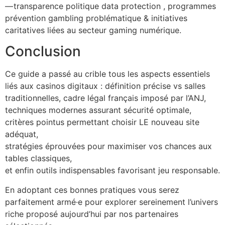
— transparence politique data protection , programmes
prévention gambling problématique & initiatives
caritatives liées au secteur gaming numérique.
Conclusion
Ce guide a passé au crible tous les aspects essentiels
liés aux casinos digitaux : définition précise vs salles
traditionnelles, cadre légal français imposé par l’ANJ,
techniques modernes assurant sécurité optimale,
critères pointus permettant choisir LE nouveau site
adéquat,
stratégies éprouvées pour maximiser vos chances aux
tables classiques,
et enfin outils indispensables favorisant jeu responsable.​
En adoptant ces bonnes pratiques vous serez
parfaitement armé·e pour explorer sereinement l’univers
riche proposé aujourd’hui par nos partenaires