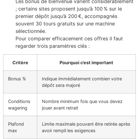
Les bonus de bienvenue varient considérablement
; certains sites proposent jusqu’à 100 % sur le
premier dépôt jusqu’à 200 €, accompagnés
souvent 30 tours gratuits sur une machine
sélectionnée.
Pour comparer efficacement ces offres il faut
regarder trois paramètres clés :
Critère
Pourquoi c’est important
Bonus %
Indique immédiatement combien votre
dépôt sera majoré
Conditions
Nombre minimum fois que vous devez
wagering
jouer avant retrait
Plafond
Limite maximale pouvant être retirée après
max
avoir rempli les exigences