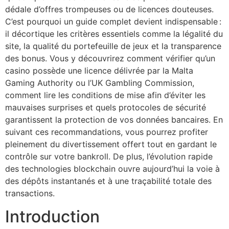
dédale d’offres trompeuses ou de licences douteuses.
C’est pourquoi un guide complet devient indispensable :
il décortique les critères essentiels comme la légalité du
site, la qualité du portefeuille de jeux et la transparence
des bonus. Vous y découvrirez comment vérifier qu’un
casino possède une licence délivrée par la Malta
Gaming Authority ou l’UK Gambling Commission,
comment lire les conditions de mise afin d’éviter les
mauvaises surprises et quels protocoles de sécurité
garantissent la protection de vos données bancaires. En
suivant ces recommandations, vous pourrez profiter
pleinement du divertissement offert tout en gardant le
contrôle sur votre bankroll. De plus, l’évolution rapide
des technologies blockchain ouvre aujourd’hui la voie à
des dépôts instantanés et à une traçabilité totale des
transactions.
Introduction