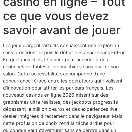
casino en ligne – Tout
ce que vous devez
savoir avant de jouer
Les jeux d’argent virtuels connaissent une explosion
sans précédent depuis le début des années vingt‑et‑un.
En quelques clics, le joueur peut accéder à des
centaines de tables et de machines sans quitter son
salon. Cette accessibilité s’accompagne d’une
concurrence féroce entre les opérateurs qui rivalisent
d’innovation pour attirer les parieurs français. Les
nouveaux casinos en ligne 2026 misent sur des
graphismes ultra réalistes, des jackpots progressifs
dépassant le million d’euros et des expériences live
dealer intégrées directement dans le navigateur. Mais
cette profusion de choix rend la tâche ardue pour
quiconque veut s’aventurer sans se perdre dans un