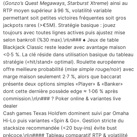
(
Gonzo’s Quest Megaways
,
Starburst Xtreme
) ainsi au
RTP moyen supérieur à 96 %, volatilité variable
permettant soit petites victoires fréquentes soit gros
jackpots rares (>€5M). Stratégie basique : jouez
toujours avec toutes lignes actives puis ajustez mise
selon bankroll (%30 max).\n\n### ♠️ Jeux de table
Blackjack Classic reste leader avec avantage maison
<0·5 %. La clé réside dans utilisation basique du tableau
stratégie («hit/stand» optimal). Roulette européenne
offre meilleure probabilité (
mise simple rouge/noir
) avec
marge maison seulement 2·7 %, alors que baccarat
présente deux options simples «Player» & «Banker»
dont cette dernière possède edge ≈ 1·06 % après
commission.\n\n### ? Poker online & variantes live
dealer
Cash games Texas Hold’em dominent suivi par Omaha
Hi-Lo puis variantes «Spin & Go». Gestion stricte du
stacksize recommandée (<20 buy‑ins) évite bust
précoce.\n\n#### Tableau comparatif RTP & volatilité