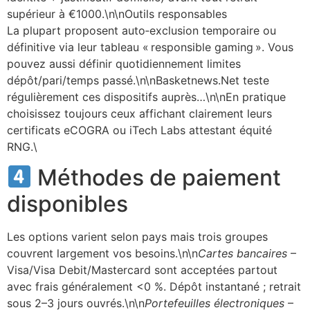
supérieur à €1000.\n\nOutils responsables
La plupart proposent auto‑exclusion temporaire ou
définitive via leur tableau « responsible gaming ». Vous
pouvez aussi définir quotidiennement limites
dépôt/pari/temps passé.\n\nBasketnews.Net teste
régulièrement ces dispositifs auprès…\n\nEn pratique
choisissez toujours ceux affichant clairement leurs
certificats eCOGRA ou iTech Labs attestant équité
RNG.\
Méthodes de paiement
disponibles
Les options varient selon pays mais trois groupes
couvrent largement vos besoins.\n\n
Cartes bancaires
–
Visa/Visa Debit/Mastercard sont acceptées partout
avec frais généralement <0 %. Dépôt instantané ; retrait
sous 2–3 jours ouvrés.\n\n
Portefeuilles électroniques
–