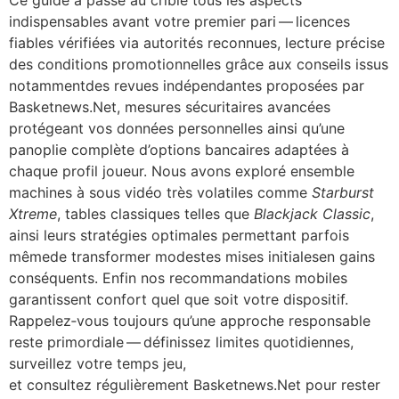
Ce guide a passé au crible tous les aspects
indispensables avant votre premier pari — licences
fiables vérifiées via autorités reconnues, lecture précise
des conditions promotionnelles grâce aux conseils issus
notammentdes revues indépendantes proposées par
Basketnews.Net, mesures sécuritaires avancées
protégeant vos données personnelles ainsi qu’une
panoplie complète d’options bancaires adaptées à
chaque profil joueur.​ Nous avons exploré ensemble
machines à sous vidéo très volatiles comme
Starburst
Xtreme
, tables classiques telles que
Blackjack Classic
,
ainsi leurs stratégies optimales permettant parfois
mêmede transformer modestes mises initiales​en gains
conséquents.​ Enfin nos recommandations mobiles
garantissent confort quel que soit votre dispositif.​
Rappelez‑vous toujours qu’une approche responsable
reste primordiale — définissez limites quotidiennes,
surveillez votre temps jeu,
et consultez régulièrement Basketnews.Net pour rester