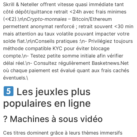
Skrill & Neteller offrent vitesse quasi immédiate tant
côté dépôt/quittance retrait <24h avec frais minimes
(<€2).\n\n
Crypto‑monnaies
– Bitcoin/Ethereum
permettent anonymat renforcé ; retrait souvent <30 min
mais attention au taux volatile pouvant impacter votre
solde fiat.\n\nConseils pratiques :\n- Privilégiez toujours
méthode compatible KYC pour éviter blocage
compte.\n- Testez petite somme initiale afin vérifier
délai réel.\n- Consultez régulièrement Basketnews.Net
où chaque paiement est évalué quant aux frais cachés
éventuels.\
Les jeuxles plus
populaires en ligne
? Machines à sous vidéo
Ces titres dominent grâce à leurs thèmes immersifs