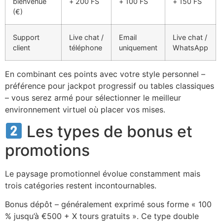
bienvenue
+ 200 FS
+ 100 FS
+ 150 FS
(€)
Support
Live chat /
Email
Live chat /
client
téléphone
uniquement
WhatsApp
En combinant ces points avec votre style personnel –
préférence pour jackpot progressif ou tables classiques
– vous serez armé pour sélectionner le meilleur
environnement virtuel où placer vos mises.
Les types de bonus et
promotions
Le paysage promotionnel évolue constamment mais
trois catégories restent incontournables.
Bonus dépôt – généralement exprimé sous forme « 100
% jusqu’à €500 + X tours gratuits ». Ce type double