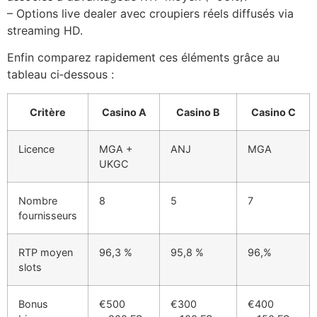
– Options live dealer avec croupiers réels diffusés via
streaming HD.
Enfin comparez rapidement ces éléments grâce au
tableau ci‑dessous :
Critère
Casino A
Casino B
Casino C
Licence
MGA +
ANJ
MGA
UKGC
Nombre
8
5
7
fournisseurs
RTP moyen
96,3 %
95,8 %
96,%
slots
Bonus
€500
€300
€400