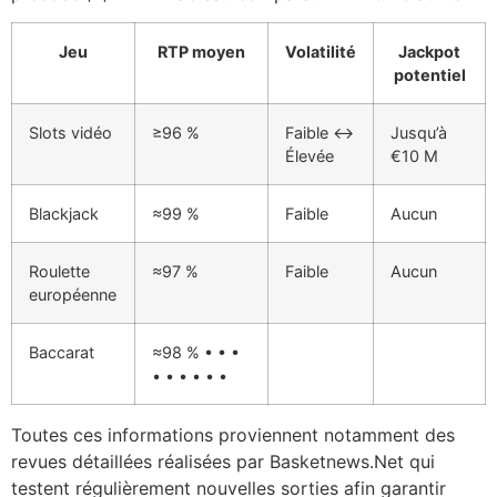
Jeu
RTP moyen
Volatilité
Jackpot
potentiel
Slots vidéo
≥96 %
Faible ↔︎
Jusqu’à
Élevée
€10 M
Blackjack
≈99 %
Faible
Aucun
Roulette
≈97 %
Faible
Aucun
européenne
Baccarat
≈98 % • • •
• • • • • •
Toutes ces informations proviennent notamment des
revues détaillées réalisées par Basketnews.Net qui
testent régulièrement nouvelles sorties afin garantir