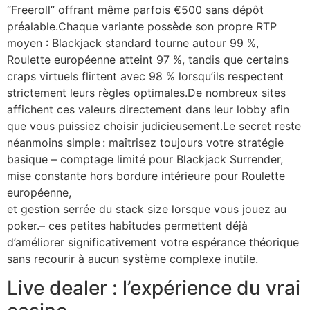
“Freeroll” offrant même parfois €500 sans dépôt
préalable.Chaque variante possède son propre RTP
moyen : Blackjack standard tourne autour 99 %,
Roulette européenne atteint 97 %, tandis que certains
craps virtuels flirtent avec 98 % lorsqu’ils respectent
strictement leurs règles optimales.De nombreux sites
affichent ces valeurs directement dans leur lobby afin
que vous puissiez choisir judicieusement.Le secret reste
néanmoins simple : maîtrisez toujours votre stratégie
basique – comptage limité pour Blackjack Surrender,
mise constante hors bordure intérieure pour Roulette
européenne,
et gestion serrée du stack size lorsque vous jouez au
poker.– ces petites habitudes permettent déjà​
d’améliorer significativement votre espérance théorique
sans recourir à aucun système complexe inutile.​
Live dealer : l’expérience du vrai