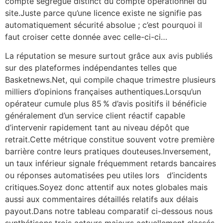
compte ségrégué distinct du compte opérationnel du
site.Juste parce qu’une licence existe ne signifie pas
automatiquement sécurité absolue ; c’est pourquoi il
faut croiser cette donnée avec celle-ci-ci…
La réputation se mesure surtout grâce aux avis publiés
sur des plateformes indépendantes telles que
Basketnews.Net, qui compile chaque trimestre plusieurs
milliers d’opinions françaises authentiques.Lorsqu’un
opérateur cumule plus 85 % d’avis positifs il bénéficie
généralement d’un service client réactif capable
d’intervenir rapidement tant au niveau dépôt que
retrait.Cette métrique constitue souvent votre première
barrière contre leurs pratiques douteuses.Inversement,
un taux inférieur signale fréquemment retards bancaires
ou réponses automatisées peu utiles lors d’incidents
critiques.Soyez donc attentif aux notes globales mais
aussi aux commentaires détaillés relatifs aux délais
payout.Dans notre tableau comparatif ci-dessous nous
synthétisons trois acteurs majeurs actuellement classés