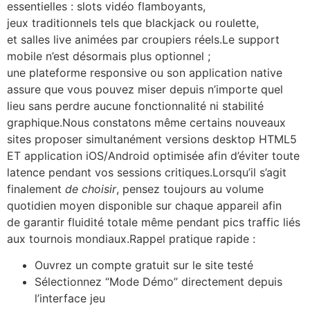
essentielles : slots vidéo flamboyants,
jeux traditionnels tels que blackjack ou roulette,
et salles live animées par croupiers réels.Le support
mobile n’est désormais plus optionnel ;
une plateforme responsive ou son application native
assure que vous pouvez miser depuis n’importe quel
lieu sans perdre aucune fonctionnalité ni stabilité
graphique.Nous constatons même certains nouveaux
sites proposer simultanément versions desktop HTML5
ET application iOS/Android optimisée afin d’éviter toute
latence pendant vos sessions critiques.Lorsqu’il s’agit
finalement
de choisir
, pensez toujours au volume
quotidien moyen disponible sur chaque appareil afin
de garantir fluidité totale même pendant pics traffic liés
aux tournois mondiaux.Rappel pratique rapide :
Ouvrez un compte gratuit sur le site testé
Sélectionnez “Mode Démo” directement depuis
l’interface jeu