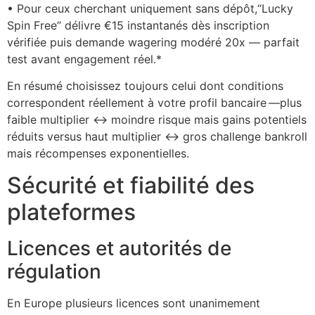
• Pour ceux cherchant uniquement sans dépôt,“Lucky
Spin Free” délivre €15 instantanés dès inscription
vérifiée puis demande wagering modéré ‎20x‎ — parfait
test avant engagement réel.*
En résumé choisissez toujours celui dont conditions
correspondent réellement à votre profil bancaire —plus
faible multiplier ↔️ moindre risque mais gains potentiels
réduits versus haut multiplier ↔️ gros challenge bankroll
mais récompenses exponentielles.
Sécurité et fiabilité des
plateformes
Licences et autorités de
régulation
En Europe plusieurs licences sont unanimement