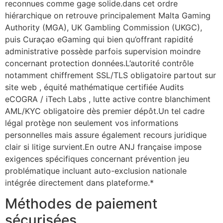
reconnues comme gage solide.dans cet ordre
hiérarchique on retrouve principalement Malta Gaming
Authority (MGA), UK Gambling Commission (UKGC),
puis Curaçao eGaming qui bien qu’offrant rapidité
administrative possède parfois supervision moindre
concernant protection données.L’autorité contrôle
notamment chiffrement SSL/TLS obligatoire partout sur
site web , équité mathématique certifiée Audits
eCOGRA / iTech Labs , lutte active contre blanchiment
AML/KYC obligatoire dès premier dépôt.Un tel cadre
légal protège non seulement vos informations
personnelles mais assure également recours juridique
clair si litige survient.En outre ANJ française impose
exigences spécifiques concernant prévention jeu
problématique incluant auto-exclusion nationale
intégrée directement dans plateforme.*
Méthodes de paiement
sécurisées