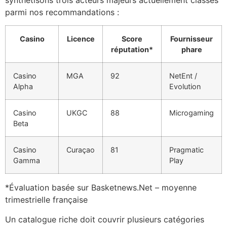
parmi nos recommandations :
Casino
Licence
Score
Fournisseur
réputation*
phare
Casino
MGA
92
NetEnt /
Alpha
Evolution
Casino
UKGC
88
Microgaming
Beta
Casino
Curaçao
81
Pragmatic
Gamma
Play
*Évaluation basée sur Basketnews.Net – moyenne
trimestrielle française
Un catalogue riche doit couvrir plusieurs catégories