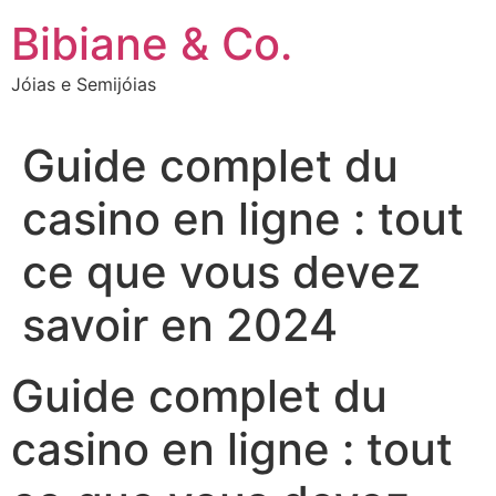
Ir
Bibiane & Co.
para
o
Jóias e Semijóias
conteúdo
Guide complet du
casino en ligne : tout
ce que vous devez
savoir en 2024
Guide complet du
casino en ligne : tout