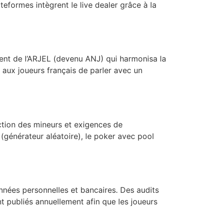
teformes intègrent le live dealer grâce à la
ent de l’ARJEL (devenu ANJ) qui harmonisa la
 aux joueurs français de parler avec un
ection des mineurs et exigences de
 (générateur aléatoire), le poker avec pool
nnées personnelles et bancaires. Des audits
t publiés annuellement afin que les joueurs