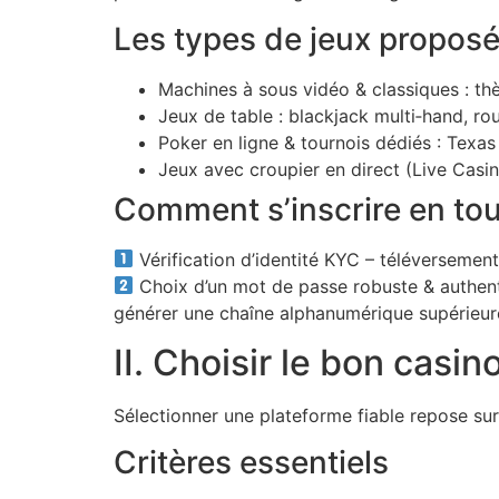
Les types de jeux propos
Machines à sous vidéo & classiques : thè
Jeux de table : blackjack multi‑hand, ro
Poker en ligne & tournois dédiés : Tex
Jeux avec croupier en direct (Live Casino
Comment s’inscrire en tou
Vérification d’identité KYC – téléversement d
Choix d’un mot de passe robuste & authent
générer une chaîne alphanumérique supérieure
II. Choisir le bon casin
Sélectionner une plateforme fiable repose sur p
Critères essentiels