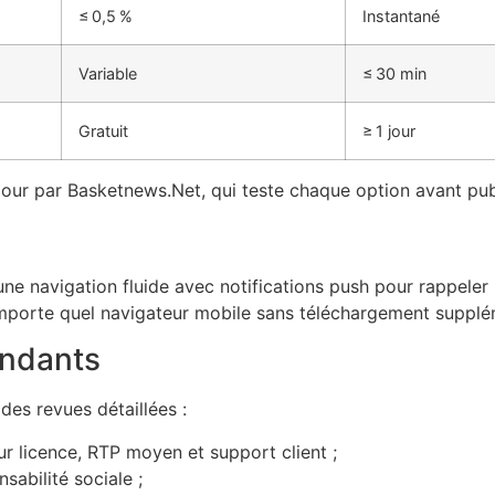
≤ 0,5 %
Instantané
Variable
≤ 30 min
Gratuit
≥ 1 jour
jour par Basketnews.Net, qui teste chaque option avant pub
une navigation fluide avec notifications push pour rappeler
importe quel navigateur mobile sans téléchargement supplé
endants
des revues détaillées :
r licence, RTP moyen et support client ;
abilité sociale ;