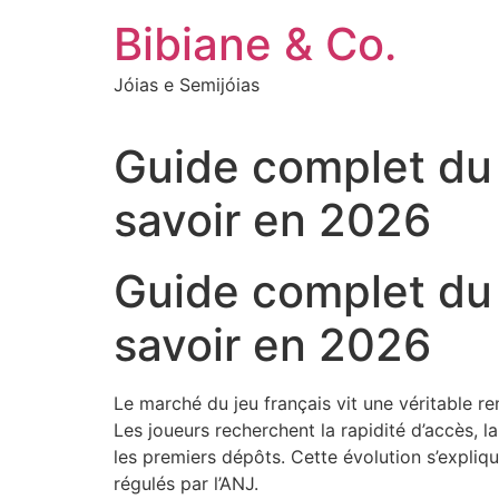
Ir
Bibiane & Co.
para
o
Jóias e Semijóias
conteúdo
Guide complet du 
savoir en 2026
Guide complet du 
savoir en 2026
Le marché du jeu français vit une véritable 
Les joueurs recherchent la rapidité d’accès, l
les premiers dépôts. Cette évolution s’expliq
régulés par l’ANJ.