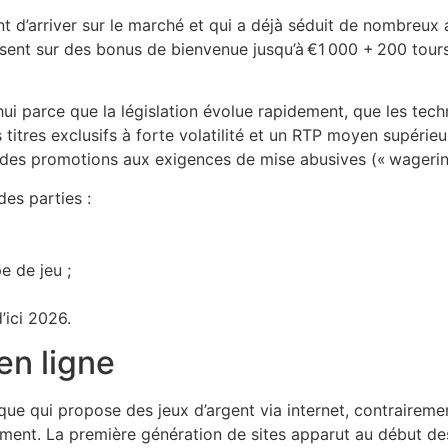
nt d’arriver sur le marché et qui a déjà séduit de nombreux
sent sur des bonus de bienvenue jusqu’à €1 000 + 200 tours
hui parce que la législation évolue rapidement, que les tec
titres exclusifs à forte volatilité et un RTP moyen supérieur
r des promotions aux exigences de mise abusives (« wagerin
es parties :
e de jeu ;
’ici 2026.
en ligne
ue qui propose des jeux d’argent via internet, contraireme
ment. La première génération de sites apparut au début d