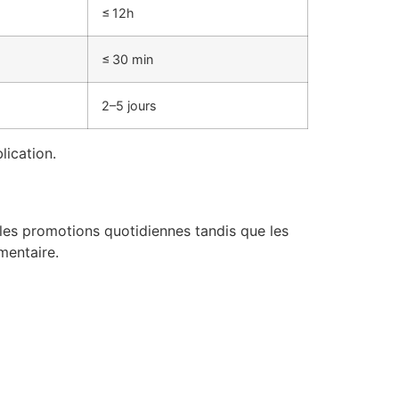
≤ 12h
≤ 30 min
2–5 jours
lication.
 les promotions quotidiennes tandis que les
mentaire.