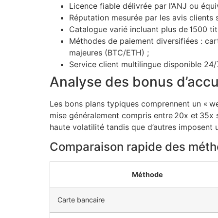
Licence fiable délivrée par l’ANJ ou équ
Réputation mesurée par les avis clients 
Catalogue varié incluant plus de 1500 t
Méthodes de paiement diversifiées : car
majeures (BTC/ETH) ;
Service client multilingue disponible 24/
Analyse des bonus d’accu
Les bons plans typiques comprennent un « wel
mise généralement compris entre 20x et 35x sel
haute volatilité tandis que d’autres imposent 
Comparaison rapide des métho
Méthode
Carte bancaire