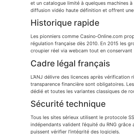
et un catalogue limité à quelques machines à s
diffusion vidéo haute définition et offrent une
Historique rapide
Les pionniers comme Casino‑Online.com propo
régulation française dès 2010. En 2015 les gr
croupier réel via webcam tout en conservant 
Cadre légal français
L’ANJ délivre des licences après vérification
transparence financière sont obligatoires. Les
dédié et toutes les variantes classiques de ro
Sécurité technique
Tous les sites sérieux utilisent le protocole
indépendants valident l’équité du RNG grâce 
puissent vérifier l’intégrité des logiciels.