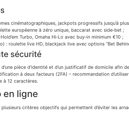
és
mes cinématographiques, jackpots progressifs jusqu’à plusie
ulette européenne à zéro unique, baccarat avec side‑bet ;
as Hold’em Turbo, Omaha Hi‑Lo avec buy‑in minimum €10 ;
) : roulette live HD, blackjack live avec options “Bet Behin
te sécurité
’une pièce d’identité et d’un justificatif de domicile afin de
ification à deux facteurs (2FA) – recommandation d’utilise
 à 12 caractères.
o en ligne
lusieurs critères objectifs qui permettent d’éviter les arnaq