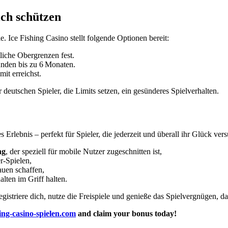
ich schützen
. Ice Fishing Casino stellt folgende Optionen bereit:
liche Obergrenzen fest.
unden bis zu 6 Monaten.
it erreichst.
deutschen Spieler, die Limits setzen, ein gesünderes Spielverhalten.
s Erlebnis – perfekt für Spieler, die jederzeit und überall ihr Glück ve
ng
, der speziell für mobile Nutzer zugeschnitten ist,
r‑Spielen,
auen schaffen,
alten im Griff halten.
egistriere dich, nutze die Freispiele und genieße das Spielvergnügen, da
hing-casino-spielen.com
and claim your bonus today!