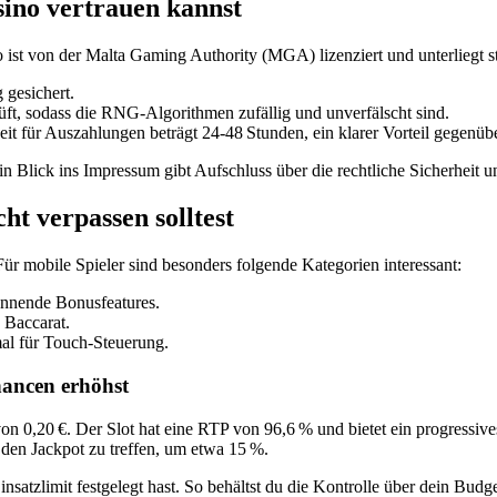
ino vertrauen kannst
o ist von der Malta Gaming Authority (MGA) lizenziert und unterliegt 
 gesichert.
, sodass die RNG‑Algorithmen zufällig und unverfälscht sind.
eit für Auszahlungen beträgt 24‑48 Stunden, ein klarer Vorteil gegenüb
n Blick ins Impressum gibt Aufschluss über die rechtliche Sicherheit u
ht verpassen solltest
Für mobile Spieler sind besonders folgende Kategorien interessant:
nnende Bonusfeatures.
 Baccarat.
al für Touch‑Steuerung.
hancen erhöhst
e von 0,20 €. Der Slot hat eine RTP von 96,6 % und bietet ein progress
 den Jackpot zu treffen, um etwa 15 %.
nsatzlimit festgelegt hast. So behältst du die Kontrolle über dein Budge