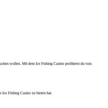
rsuchen wollen. Mit dem Ice Fishing Casino profitierst du von:
s Ice Fishing Casino zu bieten hat.