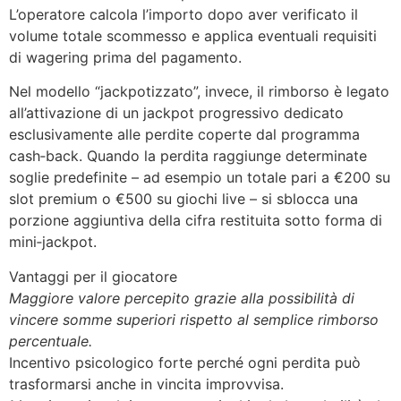
L’operatore calcola l’importo dopo aver verificato il
volume totale scommesso e applica eventuali requisiti
di wagering prima del pagamento.
Nel modello “jackpotizzato”, invece, il rimborso è legato
all’attivazione di un jackpot progressivo dedicato
esclusivamente alle perdite coperte dal programma
cash‑back. Quando la perdita raggiunge determinate
soglie predefinite – ad esempio un totale pari a €200 su
slot premium o €500 su giochi live – si sblocca una
porzione aggiuntiva della cifra restituita sotto forma di
mini‑jackpot.
Vantaggi per il giocatore
Maggiore valore percepito grazie alla possibilità di
vincere somme superiori rispetto al semplice rimborso
percentuale.
Incentivo psicologico forte perché ogni perdita può
trasformarsi anche in vincita improvvisa.