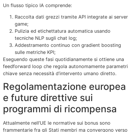
Un flusso tipico IA comprende:
Raccolta dati grezzi tramite API integrate ai server
game;
Pulizia ed etichettatura automatica usando
tecniche NLP sugli chat log;
Addestramento continuo con gradient boosting
sulle metriche KPI;
Eseguendo queste fasi quotidianamente si ottiene una
feed­forward loop che regola autonomamente parametri
chiave senza necessità d’intervento umano diretto.
Regolamentazione europea
e future direttive sui
programmi di ricompensa
Attualmente nell’UE le normative sui bonus sono
frammentarie fra gli Stati membri ma convergono verso