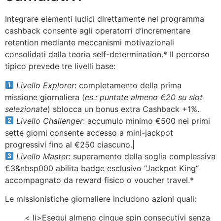
Integrare elementi ludici direttamente nel programma
cashback consente agli operator​​ri d’incrementare
retention mediante meccanismi motivazionali
consolidati dalla teoria self-determination.* Il percorso
tipico prevede tre livelli base:
Livello Explorer
: completamento della prima
missione giornaliera (
es.: puntate almeno €20 su slot
selezionate
) sblocca un bonus extra Cashback +1%.
Livello Challenger
: accumulo minimo €500 nei primi
sette giorni consente accesso a mini-jackpot
progressivi fino al €250 ciascuno.|
Livello Master
: superamento della soglia complessiva
€3&nbsp000 abilita badge esclusivo “Jackpot King”
accompagnato da reward fisico o voucher travel.*
Le missionistiche giornaliere includono azioni quali:
< li>Esegui almeno cinque spin consecutivi senza