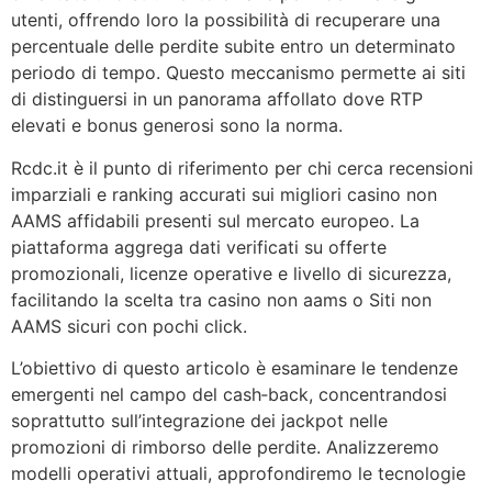
utenti, offrendo loro la possibilità di recuperare una
percentuale delle perdite subite entro un determinato
periodo di tempo. Questo meccanismo permette ai siti
di distinguersi in un panorama affollato dove RTP
elevati e bonus generosi sono la norma.
Rcdc.it è il punto di riferimento per chi cerca recensioni
imparziali e ranking accurati sui migliori casino non
AAMS affidabili presenti sul mercato europeo. La
piattaforma aggrega dati verificati su offerte
promozionali, licenze operative e livello di sicurezza,
facilitando la scelta tra casino non aams o Siti non
AAMS sicuri con pochi click.
L’obiettivo di questo articolo è esaminare le tendenze
emergenti nel campo del cash‑back, concentrandosi
soprattutto sull’integrazione dei jackpot nelle
promozioni di rimborso delle perdite. Analizzeremo
modelli operativi attuali, approfondiremo le tecnologie