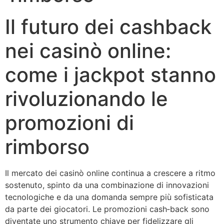
Il futuro dei cashback
nei casinò online:
come i jackpot stanno
rivoluzionando le
promozioni di
rimborso
Il mercato dei casinò online continua a crescere a ritmo
sostenuto, spinto da una combinazione di innovazioni
tecnologiche e da una domanda sempre più sofisticata
da parte dei giocatori. Le promozioni cash‑back sono
diventate uno strumento chiave per fidelizzare gli