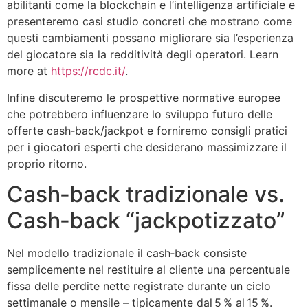
abilitanti come la blockchain e l’intelligenza artificiale e
presenteremo casi studio concreti che mostrano come
questi cambiamenti possano migliorare sia l’esperienza
del giocatore sia la redditività degli operatori. Learn
more at
https://rcdc.it/
.
Infine discuteremo le prospettive normative europee
che potrebbero influenzare lo sviluppo futuro delle
offerte cash‑back/jackpot e forniremo consigli pratici
per i giocatori esperti che desiderano massimizzare il
proprio ritorno.
Cash‑back tradizionale vs.
Cash‑back “jackpotizzato”
Nel modello tradizionale il cash‑back consiste
semplicemente nel restituire al cliente una percentuale
fissa delle perdite nette registrate durante un ciclo
settimanale o mensile – tipicamente dal 5 % al 15 %.