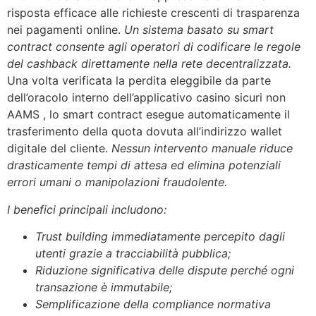
risposta efficace alle richieste crescenti di trasparenza
nei pagamenti online.
Un sistema basato su smart
contract consente agli operatori di codificare le regole
del cashback direttamente nella rete decentralizzata.
Una volta verificata la perdita eleggibile da parte
dell’oracolo interno dell’applicativo casino sicuri non
AAMS , lo smart contract esegue automaticamente il
trasferimento della quota dovuta all’indirizzo wallet
digitale del cliente.
Nessun intervento manuale riduce
drasticamente tempi di attesa ed elimina potenziali
errori umani o manipolazioni fraudolente.
I benefici principali includono:
Trust building immediatamente percepito dagli
utenti grazie a tracciabilità pubblica;
Riduzione significativa delle dispute perché ogni
transazione è immutabile;
Semplificazione della compliance normativa