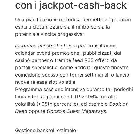
con i jackpot-cash-back
Una pianificazione metodica permette ai giocatori
esperti d’ottimizzare sia il rimborso sia la
potenziale vincita progessiva:
Identifica finestre high-jackpot
consultando
calendar eventi promosionali pubblicizzati dai
casinò partner o tramite feed RSS offerti da
portali specialistici come Rcdc.it.; queste finestre
coincidono spesso con tornei settimanali o lancio
nuove release slot volatile.
Programma sessione intensiva durante tali periodhi
limitandoti a giochi con RTP >=96% ma alta
volatilità (>95th percentile), ad esempio
Book of
Dead
oppure
Gonzo’s Quest Megaways
.
Gestione bankroll ottimale