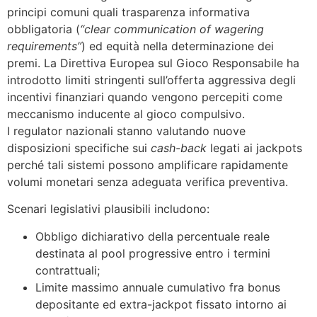
principi comuni quali trasparenza informativa
obbligatoria (
“clear communication of wagering
requirements”
) ed equità nella determinazione dei
premi. La Direttiva Europea sul Gioco Responsabile ha
introdotto limiti stringenti sull’offerta aggressiva degli
incentivi finanziari quando vengono percepiti come
meccanismo inducente al gioco compulsivo.
I regulator nazionali stanno valutando nuove
disposizioni specifiche sui
cash-back
legati ai jackpots
perché tali sistemi possono amplificare rapidamente
volumi monetari senza adeguata verifica preventiva.
Scenari legislativi plausibili includono:
Obbligo dichiarativo della percentuale reale
destinata al pool progressive entro i termini
contrattuali;
Limite massimo annuale cumulativo fra bonus
depositante ed extra-jackpot fissato intorno ai