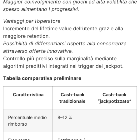
Maggior coinvolgimento con giochi ad alta volatilità che
spesso alimentano i progressivi.
Vantaggi per l’operatore
Incremento del lifetime value dell’utente grazie alla
maggiore retention.
Possibilità di differenziarsi rispetto alla concorrenza
attraverso offerte innovative.
Controllo più preciso sulla marginalità mediante
algoritmi predittivi integrati nei trigger del jackpot.
Tabella comparativa preliminare
Caratteristica
Cash‑back
Cash‑back
tradizionale
“jackpotizzato”
Percentuale medio
8–12 %
rimborso