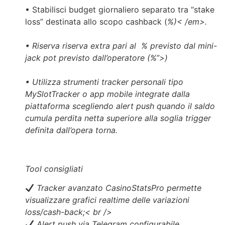
• Stabilisci budget giornaliero separato tra “stake
loss” destinata allo scopo cashback (
%)< /em>.
• Riserva riserva extra pari al % previsto dal mini-
jack pot previsto dall’operatore (
%”>
)
• Utilizza strumenti tracker personali tipo
MySlotTracker o app mobile integrate dalla
piattaforma scegliendo alert push quando il saldo
cumula perdita netta superiore alla soglia trigger
definita dall’opera torna.
Tool consigliati
Tracker avanzato
CasinoStatsPro
permette
visualizzare grafici realtime delle variazioni
loss/cash-back;< br />
Alert push via Telegram configurabile