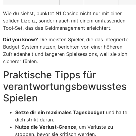
Wie du siehst, punktet N1 Casino nicht nur mit einer
soliden Lizenz, sondern auch mit einem umfassenden
Tool‑Set, das das Geldmanagement erleichtert.
Did you know?
Die meisten Spieler, die das integrierte
Budget‑System nutzen, berichten von einer höheren
Zufriedenheit und längeren Spielsessions, weil sie sich
sicherer fühlen.
Praktische Tipps für
verantwortungsbewusstes
Spielen
Setze dir ein maximales Tagesbudget
und halte
dich strikt daran.
Nutze die Verlust‑Grenze
, um Verluste zu
stoppen, bevor sie kritisch werden.