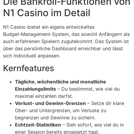
Die Bankroll‑Funktionen von
N1 Casino im Detail
N1 Casino bietet ein eigens entwickeltes
Budget‑Management‑System, das sowohl Anfängern als
auch erfahrenen Spielern zugutekommt. Das System ist
über das persönliche Dashboard erreichbar und lässt
sich individuell anpassen.
Kernfeatures
Tägliche, wöchentliche und monatliche
Einzahlungslimits
– Du bestimmst, wie viel du
maximal einzahlen darfst.
Verlust‑ und Gewinn‑Grenzen
– Setze dir klare
Ober‑ und Untergrenzen, um Verluste zu
begrenzen und Gewinne zu sichern.
Echtzeit‑Statistiken
– Sieh sofort, wie viel du in
einer Session bereits eingesetzt hast.