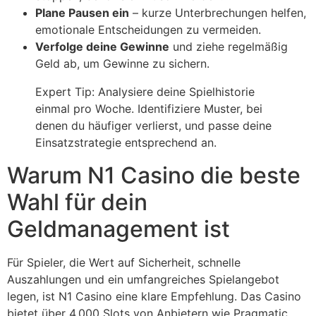
Plane Pausen ein
– kurze Unterbrechungen helfen,
emotionale Entscheidungen zu vermeiden.
Verfolge deine Gewinne
und ziehe regelmäßig
Geld ab, um Gewinne zu sichern.
Expert Tip: Analysiere deine Spielhistorie
einmal pro Woche. Identifiziere Muster, bei
denen du häufiger verlierst, und passe deine
Einsatzstrategie entsprechend an.
Warum N1 Casino die beste
Wahl für dein
Geldmanagement ist
Für Spieler, die Wert auf Sicherheit, schnelle
Auszahlungen und ein umfangreiches Spielangebot
legen, ist N1 Casino eine klare Empfehlung. Das Casino
bietet über 4.000 Slots von Anbietern wie Pragmatic