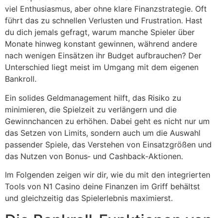
viel Enthusiasmus, aber ohne klare Finanzstrategie. Oft
führt das zu schnellen Verlusten und Frustration. Hast
du dich jemals gefragt, warum manche Spieler über
Monate hinweg konstant gewinnen, während andere
nach wenigen Einsätzen ihr Budget aufbrauchen? Der
Unterschied liegt meist im Umgang mit dem eigenen
Bankroll.
Ein solides Geldmanagement hilft, das Risiko zu
minimieren, die Spielzeit zu verlängern und die
Gewinnchancen zu erhöhen. Dabei geht es nicht nur um
das Setzen von Limits, sondern auch um die Auswahl
passender Spiele, das Verstehen von Einsatzgrößen und
das Nutzen von Bonus‑ und Cashback‑Aktionen.
Im Folgenden zeigen wir dir, wie du mit den integrierten
Tools von N1 Casino deine Finanzen im Griff behältst
und gleichzeitig das Spielerlebnis maximierst.