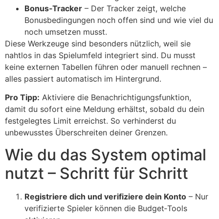
Bonus‑Tracker
– Der Tracker zeigt, welche
Bonusbedingungen noch offen sind und wie viel du
noch umsetzen musst.
Diese Werkzeuge sind besonders nützlich, weil sie
nahtlos in das Spielumfeld integriert sind. Du musst
keine externen Tabellen führen oder manuell rechnen –
alles passiert automatisch im Hintergrund.
Pro Tipp:
Aktiviere die Benachrichtigungsfunktion,
damit du sofort eine Meldung erhältst, sobald du dein
festgelegtes Limit erreichst. So verhinderst du
unbewusstes Überschreiten deiner Grenzen.
Wie du das System optimal
nutzt – Schritt für Schritt
Registriere dich und verifiziere dein Konto
– Nur
verifizierte Spieler können die Budget‑Tools