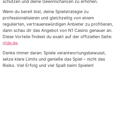
schützen und deine Gewinnchancen zu erhöhen.
Wenn du bereit bist, deine Spielstrategie zu
professionalisieren und gleichzeitig von einem
regulierten, vertrauenswürdigen Anbieter zu profitieren,
dann schau dir das Angebot von N1 Casino genauer an.
Diese Vorteile findest du exakt auf der offiziellen Seite:
n1de.de
.
Denke immer daran: Spiele verantwortungsbewusst,
setze klare Limits und genieße das Spiel – nicht das
Risiko. Viel Erfolg und viel Spaß beim Spielen!