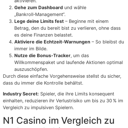
aktivieren.
Gehe zum Dashboard
und wähle
„Bankroll‑Management“.
Lege deine Limits fest
– Beginne mit einem
Betrag, den du bereit bist zu verlieren, ohne dass
es deine Finanzen belastet.
Aktiviere die Echtzeit‑Warnungen
– So bleibst du
immer im Bilde.
Nutze die Bonus‑Tracker
, um das
Willkommenspaket und laufende Aktionen optimal
auszuschöpfen.
Durch diese einfache Vorgehensweise stellst du sicher,
dass du immer die Kontrolle behältst.
Industry Secret:
Spieler, die ihre Limits konsequent
einhalten, reduzieren ihr Verlustrisiko um bis zu 30 % im
Vergleich zu impulsiven Spielern.
N1 Casino im Vergleich zu