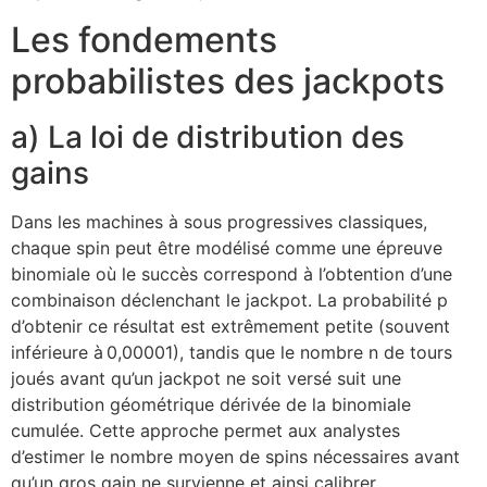
Les fondements
probabilistes des jackpots
a) La loi de distribution des
gains
Dans les machines à sous progressives classiques,
chaque spin peut être modélisé comme une épreuve
binomiale où le succès correspond à l’obtention d’une
combinaison déclenchant le jackpot. La probabilité p
d’obtenir ce résultat est extrêmement petite (souvent
inférieure à 0,00001), tandis que le nombre n de tours
joués avant qu’un jackpot ne soit versé suit une
distribution géométrique dérivée de la binomiale
cumulée. Cette approche permet aux analystes
d’estimer le nombre moyen de spins nécessaires avant
qu’un gros gain ne survienne et ainsi calibrer