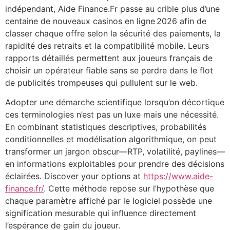
indépendant, Aide Finance.Fr passe au crible plus d’une
centaine de nouveaux casinos en ligne 2026 afin de
classer chaque offre selon la sécurité des paiements, la
rapidité des retraits et la compatibilité mobile. Leurs
rapports détaillés permettent aux joueurs français de
choisir un opérateur fiable sans se perdre dans le flot
de publicités trompeuses qui pullulent sur le web.
Adopter une démarche scientifique lorsqu’on décortique
ces terminologies n’est pas un luxe mais une nécessité.
En combinant statistiques descriptives, probabilités
conditionnelles et modélisation algorithmique, on peut
transformer un jargon obscur—RTP, volatilité, paylines—
en informations exploitables pour prendre des décisions
éclairées. Discover your options at
https://www.aide-
finance.fr/
. Cette méthode repose sur l’hypothèse que
chaque paramètre affiché par le logiciel possède une
signification mesurable qui influence directement
l’espérance de gain du joueur.