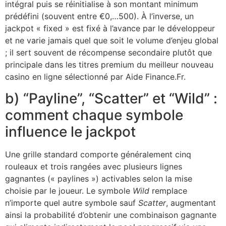
intégral puis se réinitialise à son montant minimum
prédéfini (souvent entre €0,…​500). À l’inverse, un
jackpot « fixed » est fixé à l’avance par le développeur
et ne varie jamais quel que soit le volume d’enjeu global
; il sert souvent de récompense secondaire plutôt que
principale dans les titres premium du meilleur nouveau
casino en ligne sélectionné par Aide Finance.Fr.
b) “Payline”, “Scatter” et “Wild” :
comment chaque symbole
influence le jackpot
Une grille standard comporte généralement cinq
rouleaux et trois rangées avec plusieurs lignes
gagnantes (« paylines ») activables selon la mise
choisie par le joueur. Le symbole
Wild
remplace
n’importe quel autre symbole sauf
Scatter
, augmentant
ainsi la probabilité d’obtenir une combinaison gagnante