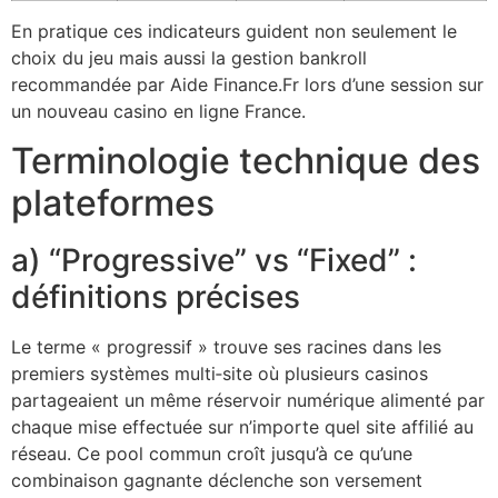
En pratique ces indicateurs guident non seulement le
choix du jeu mais aussi la gestion bankroll
recommandée par Aide Finance.Fr lors d’une session sur
un nouveau casino en ligne France.
Terminologie technique des
plateformes
a) “Progressive” vs “Fixed” :
définitions précises
Le terme « progressif » trouve ses racines dans les
premiers systèmes multi‑site où plusieurs casinos
partageaient un même réservoir numérique alimenté par
chaque mise effectuée sur n’importe quel site affilié au
réseau. Ce pool commun croît jusqu’à ce qu’une
combinaison gagnante déclenche son versement