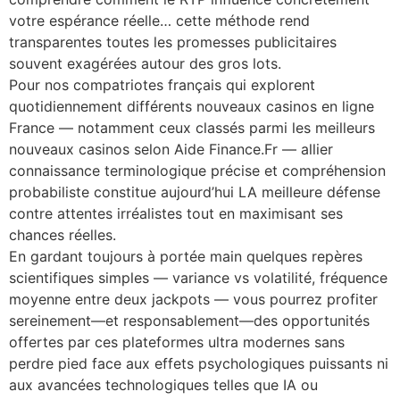
votre espérance réelle…​ cette méthode rend
transparentes toutes les promesses publicitaires
souvent exagérées autour des gros lots.
Pour nos compatriotes français qui explorent
quotidiennement différents nouveaux casinos en ligne
France — notamment ceux classés parmi les meilleurs
nouveaux casinos selon Aide Finance.Fr — allier
connaissance terminologique précise et compréhension
probabiliste constitue aujourd’hui LA meilleure défense
contre attentes irréalistes tout en maximisant ses
chances réelles.
En gardant toujours à portée main quelques repères
scientifiques simples — variance vs volatilité, fréquence
moyenne entre deux jackpots — vous pourrez profiter
sereinement—et responsable­ment—des opportunités
offertes par ces plateformes ultra modernes sans
perdre pied face aux effets psychologiques puissants ni
aux avancées technologiques telles que IA ou