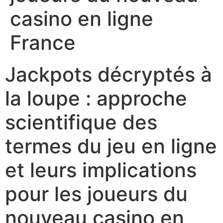
casino en ligne
France
Jackpots décryptés à
la loupe : approche
scientifique des
termes du jeu en ligne
et leurs implications
pour les joueurs du
nouveau casino en