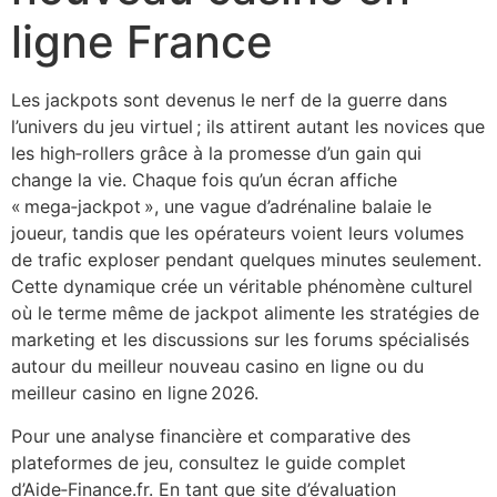
ligne France
Les jackpots sont devenus le nerf de la guerre dans
l’univers du jeu virtuel ; ils attirent autant les novices que
les high‑rollers grâce à la promesse d’un gain qui
change la vie. Chaque fois qu’un écran affiche
« mega‑jackpot », une vague d’adrénaline balaie le
joueur, tandis que les opérateurs voient leurs volumes
de trafic exploser pendant quelques minutes seulement.
Cette dynamique crée un véritable phénomène culturel
où le terme même de jackpot alimente les stratégies de
marketing et les discussions sur les forums spécialisés
autour du meilleur nouveau casino en ligne ou du
meilleur casino en ligne 2026.
Pour une analyse financière et comparative des
plateformes de jeu, consultez le guide complet
d’Aide‑Finance.fr. En tant que site d’évaluation