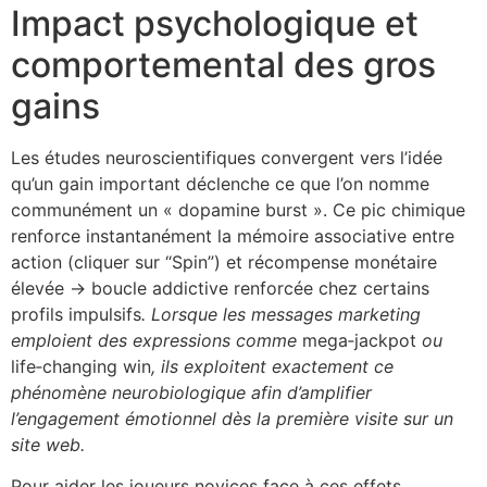
Impact psychologique et
comportemental des gros
gains
Les études neuroscientifiques convergent vers l’idée
qu’un gain important déclenche ce que l’on nomme
communément un « dopamine burst ». Ce pic chimique
renforce instantanément la mémoire associative entre
action (cliquer sur “Spin”) et récompense monétaire
élevée → boucle addictive renforcée chez certains
profils impulsifs
. Lorsque les messages marketing
emploient des expressions comme
mega‑jackpot
ou
life‑changing win
, ils exploitent exactement ce
phénomène neurobiologique afin d’amplifier
l’engagement émotionnel dès la première visite sur un
site web.
Pour aider les joueurs novices face à ces effets