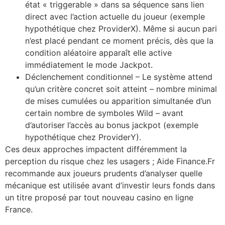
état « triggerable » dans sa séquence sans lien
direct avec l’action actuelle du joueur (exemple
hypothétique chez ProviderX). Même si aucun pari
n’est placé pendant ce moment précis, dès que la
condition aléatoire apparaît elle active
immédiatement le mode Jackpot.
Déclenchement conditionnel – Le système attend
qu’un critère concret soit atteint – nombre minimal
de mises cumulées ou apparition simultanée d’un
certain nombre de symboles Wild – avant
d’autoriser l’accès au bonus jackpot (exemple
hypothétique chez ProviderY).
Ces deux approches impactent différemment la
perception du risque chez les usagers ; Aide Finance.Fr
recommande aux joueurs prudents d’analyser quelle
mécanique est utilisée avant d’investir leurs fonds dans
un titre proposé par tout nouveau casino en ligne
France.