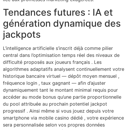
Tendances futures : IA et
génération dynamique des
jackpots
L’intelligence artificielle s’inscrit déjà comme pilier
central dans l’optimisation temps réel des niveaux de
difficulté proposés aux joueurs français . Les
algorithmes adaptatifs analysent continuellement votre
historique bancaire virtuel — dépôt moyen mensuel ,
fréquence login , taux gagnant — afin d’ajuster
dynamiquement tant le montant minimal requis pour
accéder au mode bonus qu’une partie proportionnelle
du pool attribuée au prochain potentiel jackpot
progressif . Ainsi même si vous jouez depuis votre
smartphone via mobile casino dédié , votre expérience
sera personnalisée selon vos propres données