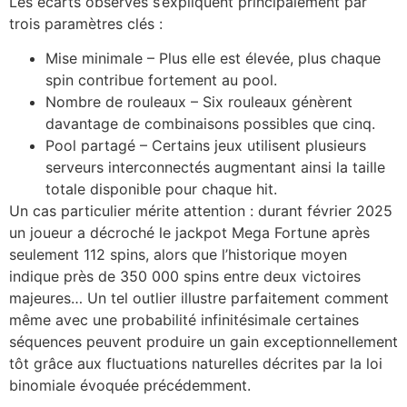
Les écarts observés s’expliquent principalement par
trois paramètres clés :
Mise minimale – Plus elle est élevée, plus chaque
spin contribue fortement au pool.
Nombre de rouleaux – Six rouleaux génèrent
davantage de combinaisons possibles que cinq.
Pool partagé – Certains jeux utilisent plusieurs
serveurs interconnectés augmentant ainsi la taille
totale disponible pour chaque hit.
Un cas particulier mérite attention : durant février 2025
un joueur a décroché le jackpot Mega Fortune après
seulement 112 spins, alors que l’historique moyen
indique près de 350 000 spins entre deux victoires
majeures…​ Un tel outlier illustre parfaitement comment
même avec une probabilité infinitésimale certaines
séquences peuvent produire un gain exceptionnellement
tôt grâce aux fluctuations naturelles décrites par la loi
binomiale évoquée précédemment.