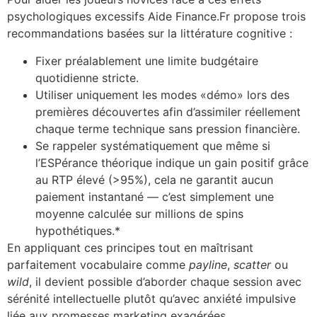
psychologiques excessifs Aide Finance.Fr propose trois
recommandations basées sur la littérature cognitive :
Fixer préalablement une limite budgétaire
quotidienne stricte.
Utiliser uniquement les modes «démo» lors des
premières découvertes afin d’assimiler réellement
chaque terme technique sans pression financière.
Se rappeler systématiquement que même si
l’ESPérance théorique indique un gain positif grâce
au RTP élevé (>95%), cela ne garantit aucun
paiement instantané — c’est simplement une
moyenne calculée sur millions de spins
hypothétiques.*
En appliquant ces principes tout en maîtrisant
parfaitement vocabulaire comme
payline
,
scatter
ou
wild
, il devient possible d’aborder chaque session avec
sérénité intellectuelle plutôt qu’avec anxiété impulsive
liée aux promesses marketing exagérées.