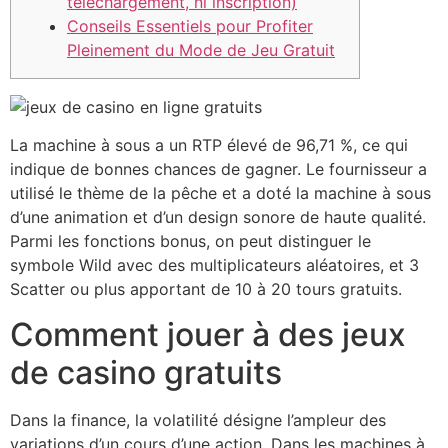
téléchargement, ni inscription)
Conseils Essentiels pour Profiter
Pleinement du Mode de Jeu Gratuit
La machine à sous a un RTP élevé de 96,71 %, ce qui
indique de bonnes chances de gagner. Le fournisseur a
utilisé le thème de la pêche et a doté la machine à sous
d’une animation et d’un design sonore de haute qualité.
Parmi les fonctions bonus, on peut distinguer le
symbole Wild avec des multiplicateurs aléatoires, et 3
Scatter ou plus apportant de 10 à 20 tours gratuits.
Comment jouer à des jeux
de casino gratuits
Dans la finance, la volatilité désigne l’ampleur des
variations d’un cours d’une action. Dans les machines à