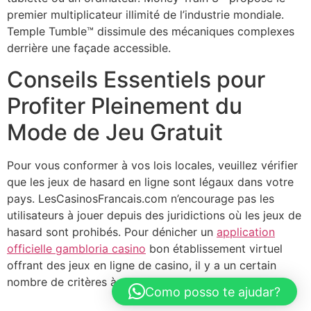
premier multiplicateur illimité de l’industrie mondiale.
Temple Tumble™ dissimule des mécaniques complexes
derrière une façade accessible.
Conseils Essentiels pour
Profiter Pleinement du
Mode de Jeu Gratuit
Pour vous conformer à vos lois locales, veuillez vérifier
que les jeux de hasard en ligne sont légaux dans votre
pays. LesCasinosFrancais.com n’encourage pas les
utilisateurs à jouer depuis des juridictions où les jeux de
hasard sont prohibés. Pour dénicher un
application
officielle gambloria casino
bon établissement virtuel
offrant des jeux en ligne de casino, il y a un certain
nombre de critères à prendre en compte.
Como posso te ajudar?