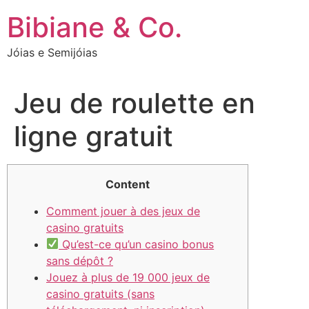
Ir
Bibiane & Co.
para
o
Jóias e Semijóias
conteúdo
Jeu de roulette en
ligne gratuit
Content
Comment jouer à des jeux de
casino gratuits
Qu’est-ce qu’un casino bonus
sans dépôt ?
Jouez à plus de 19 000 jeux de
casino gratuits (sans