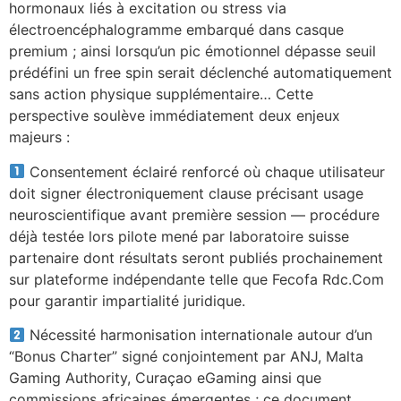
hormonaux liés à excitation ou stress via
électroencéphalogramme embarqué dans casque
premium ; ainsi lorsqu’un pic émotionnel dépasse seuil
prédéfini un free spin serait déclenché automatiquement
sans action physique supplémentaire… Cette
perspective soulève immédiatement deux enjeux
majeurs :
Consentement éclairé renforcé où chaque utilisateur
doit signer électroniquement clause précisant usage
neuroscientifique avant première session — procédure
déjà testée lors pilote mené par laboratoire suisse
partenaire dont résultats seront publiés prochainement
sur plateforme indépendante telle que Fecofa Rdc.Com
pour garantir impartialité juridique.
Nécessité harmonisation internationale autour d’un
“Bonus Charter” signé conjointement par ANJ, Malta
Gaming Authority, Curaçao eGaming ainsi que
commissions africaines émergentes ; ce document