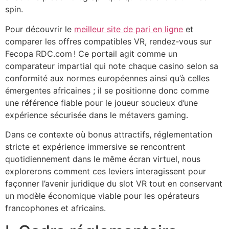
spin.
Pour découvrir le
meilleur site de pari en ligne
et
comparer les offres compatibles VR, rendez‑vous sur
Fecopa RDC.com ! Ce portail agit comme un
comparateur impartial qui note chaque casino selon sa
conformité aux normes européennes ainsi qu’à celles
émergentes africaines ; il se positionne donc comme
une référence fiable pour le joueur soucieux d’une
expérience sécurisée dans le métavers gaming.
Dans ce contexte où bonus attractifs, réglementation
stricte et expérience immersive se rencontrent
quotidiennement dans le même écran virtuel, nous
explorerons comment ces leviers interagissent pour
façonner l’avenir juridique du slot VR tout en conservant
un modèle économique viable pour les opérateurs
francophones et africains.