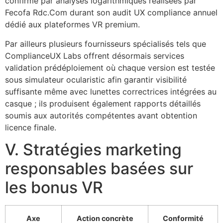
confirmé par analyses logarithmiques réalisées par
Fecofa Rdc.Com durant son audit UX compliance annuel
dédié aux plateformes VR premium.
Par ailleurs plusieurs fournisseurs spécialisés tels que
ComplianceUX Labs offrent désormais services
validation prédéploiement où chaque version est testée
sous simulateur oculari­stic afin garantir visibilité
suffisante même avec lunettes correctrices intégrées au
casque ; ils produisent également rapports détaillés
soumis aux autorités compétentes avant obtention
licence finale.
V. Stratégies marketing
responsables basées sur
les bonus VR
Axe
Action concrète
Conformité