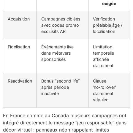
exigée
Acquisition
Campagnes ciblées
Vérification
avec codes promo
préalable âge /
exclusifs AR
localisation
Fidélisation
Évènements live
Limitation
dans métavers
temporelle
sponsorisés
affichée
clairement
Réactivation
Bonus “second life”
Clause
après période
‘no‑rollover’
inactivité
clairement
stipulée
En France comme au Canada plusieurs campagnes ont
intégré directement le message “jeu responsable” dans
décor virtuel : panneaux néon rappelant limites