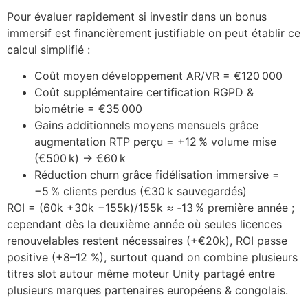
Pour évaluer rapidement si investir dans un bonus
immersif est financièrement justifiable on peut établir ce
calcul simplifié :
Coût moyen développement AR/VR = €120 000
Coût supplémentaire certification RGPD &
biométrie = €35 000
Gains additionnels moyens mensuels grâce
augmentation RTP perçu = +12 % volume mise
(€500 k) → €60 k
Réduction churn grâce fidélisation immersive =
−5 % clients perdus (€30 k sauvegardés)
ROI = (60k +30k −155k)/155k ≈ ‑13 % première année ;
cependant dès la deuxième année où seules licences
renouvelables restent nécessaires (+€20k), ROI passe
positive (+8–12 %), surtout quand on combine plusieurs
titres slot autour même moteur Unity partagé entre
plusieurs marques partenaires européens & congolais.