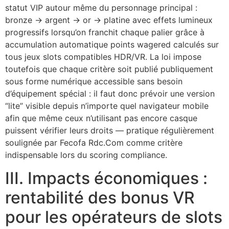
statut VIP autour même du personnage principal :
bronze → argent → or → platine avec effets lumineux
progressifs lorsqu’on franchit chaque palier grâce à
accumulation automatique points wagered calculés sur
tous jeux slots compatibles HDR/VR. La loi impose
toutefois que chaque critère soit publié publiquement
sous forme numérique accessible sans besoin
d’équipement spécial : il faut donc prévoir une version
“lite” visible depuis n’importe quel navigateur mobile
afin que même ceux n’utilisant pas encore casque
puissent vérifier leurs droits — pratique régulièrement
soulignée par Fecofa Rdc.Com comme critère
indispensable lors du scoring compliance.
III. Impacts économiques :
rentabilité des bonus VR
pour les opérateurs de slots