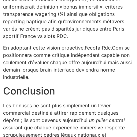
uniformiserait définition « bonus immersif », critères
transparence wagering (%) ainsi que obligations
reporting haptique afin qu’environnements métavers
variés ne créent pas disparités juridiques entre Paris
sportif France vs slots RDC.
En adoptant cette vision proactive,Fecofa Rdc.Com se
positionnera comme critique indépendant capable non
seulement d’évaluer chaque offre aujourd’hui mais aussi
demain lorsque brain‑interface deviendra norme
industrielle.
Conclusion
Les bonuses ne sont plus simplement un levier
commercial destiné à attirer rapidement quelques
dépôts ; ils sont devenus aujourd’hui
un pilier central
assurant que chaque expérience immersive respecte
scrupuleusement cadres légaux nationaux et