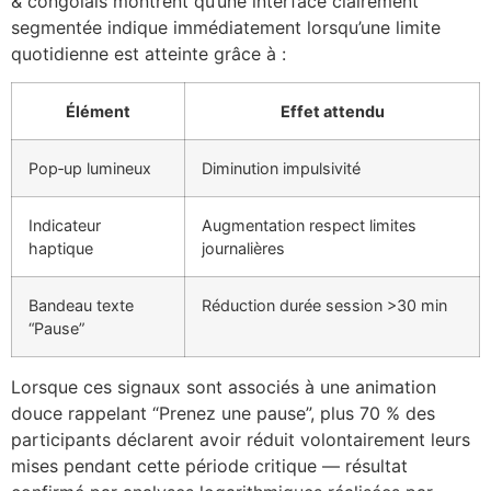
& congolais montrent qu’une interface clairement
segmentée indique immédiatement lorsqu’une limite
quotidienne est atteinte grâce à :
Élément
Effet attendu
Pop‑up lumineux
Diminution impulsivité
Indicateur
Augmentation respect limites
haptique
journalières
Bandeau texte
Réduction durée session >30 min
“Pause”
Lorsque ces signaux sont associés à une animation
douce rappelant “Prenez une pause”, plus 70 % des
participants déclarent avoir réduit volontairement leurs
mises pendant cette période critique — résultat