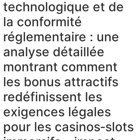
technologique et de
la conformité
réglementaire : une
analyse détaillée
montrant comment
les bonus attractifs
redéfinissent les
exigences légales
pour les casinos‑slots