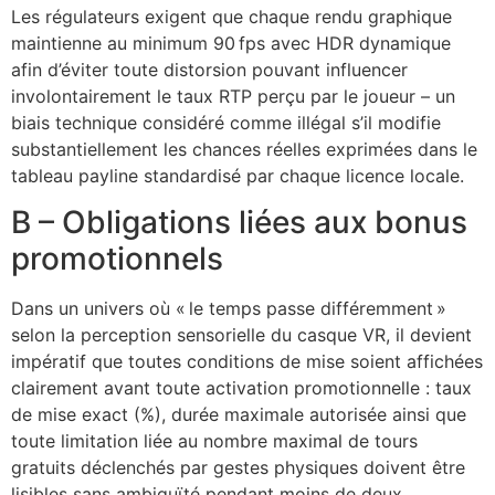
Les régulateurs exigent que chaque rendu graphique
maintienne au minimum 90 fps avec HDR dynamique
afin d’éviter toute distorsion pouvant influencer
involontairement le taux RTP perçu par le joueur – un
biais technique considéré comme illégal s’il modifie
substantiellement les chances réelles exprimées dans le
tableau payline standardisé par chaque licence locale.
B – Obligations liées aux bonus
promotionnels
Dans un univers où « le temps passe différemment »
selon la perception sensorielle du casque VR, il devient
impératif que toutes conditions de mise soient affichées
clairement avant toute activation promotionnelle : taux
de mise exact (%), durée maximale autorisée ainsi que
toute limitation liée au nombre maximal de tours
gratuits déclenchés par gestes physiques doivent être
lisibles sans ambiguïté pendant moins de deux