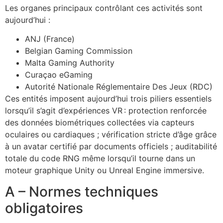
Les organes principaux contrôlant ces activités sont
aujourd’hui :
ANJ (France)
Belgian Gaming Commission
Malta Gaming Authority
Curaçao eGaming
Autorité Nationale Réglementaire Des Jeux (RDC)
Ces entités imposent aujourd’hui trois piliers essentiels
lorsqu’il s’agit d’expériences VR : protection renforcée
des données biométriques collectées via capteurs
oculaires ou cardiaques ; vérification stricte d’âge grâce
à un avatar certifié par documents officiels ; auditabilité
totale du code RNG même lorsqu’il tourne dans un
moteur graphique Unity ou Unreal Engine immersive.
A – Normes techniques
obligatoires