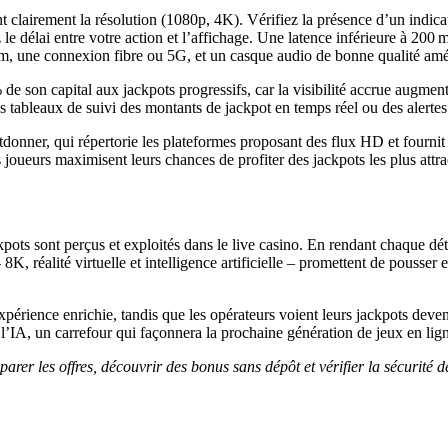
nt clairement la résolution (1080p, 4K). Vérifiez la présence d’un indica
ez le délai entre votre action et l’affichage. Une latence inférieure à 20
m, une connexion fibre ou 5G, et un casque audio de bonne qualité améli
de son capital aux jackpots progressifs, car la visibilité accrue augme
 tableaux de suivi des montants de jackpot en temps réel ou des alertes p
donner, qui répertorie les plateformes proposant des flux HD et fourni
s joueurs maximisent leurs chances de profiter des jackpots les plus attrac
kpots sont perçus et exploités dans le live casino. En rendant chaque dét
, réalité virtuelle et intelligence artificielle – promettent de pousser 
périence enrichie, tandis que les opérateurs voient leurs jackpots devenir
 l’IA, un carrefour qui façonnera la prochaine génération de jeux en lig
rer les offres, découvrir des bonus sans dépôt et vérifier la sécurité de