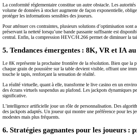
La conformité réglementaire constitue un autre obstacle. Les autorités 
volume de données à stocker augmente de façon exponentielle, obligeant
protéger les informations sensibles des joueurs.
Pour atténuer ces contraintes, plusieurs solutions d’optimisation sont a
préservant la netteté lorsqu’une bande passante suffisante est disponib
central. Enfin, la compression HEVC/H.266 permet de diminuer la taille
5. Tendances émergentes : 8K, VR et IA au 
Le 8K représente la prochaine frontière de la résolution. Bien que la 
chaque grain de poussière sur la table devient visible, offrant une imm
touche le tapis, renforçant la sensation de réalité.
La réalité virtuelle, quant à elle, transforme le live casino en un env
des écrans virtuels suspendus au plafond. Les jackpots dynamiques peu
significative.
L’intelligence artificielle joue un rôle de personnalisation. Des algo
des jackpots adaptés. Un joueur qui montre une préférence pour les jeux 
modestes mais plus fréquents.
6. Stratégies gagnantes pour les joueurs : 