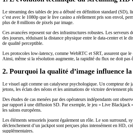
Le streaming des tables de jeu a débuté en définition standard (SD), li
c’est avec le 1080p que le live casino a réellement pris son envol, per
plus de 8 millions de pixels par image.
Ces avancées reposent sur des infrastructures robustes. Les serveurs d
des joueurs, réduisant la distance physique entre le data‑center et le
de qualité perceptible.
Les protocoles low‑latency, comme WebRTC et SRT, assurent que le délai
Ainsi, même si la résolution augmente, la rapidité du flux ne doit pas êt
2. Pourquoi la qualité d’image influence la
Le visuel agit comme un catalyseur psychologique. Un compteur de jac
jetons, les éclats des néons et les animations de victoire deviennent pl
Des études de cas menées par des opérateurs indépendants ont observé
par rapport à une diffusion SD. Par exemple, le jeu « Live Blackjack
les salons européens.
Les éléments sensoriels jouent également un rôle. Le son surround, s
déclenchement d’un jackpot sont perçues plus intensément en HD, créan
supplémentaires.