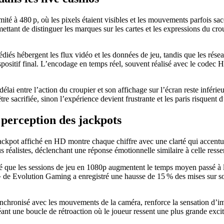
mité à 480 p, où les pixels étaient visibles et les mouvements parfois s
mettant de distinguer les marques sur les cartes et les expressions du cr
édiés hébergent les flux vidéo et les données de jeu, tandis que les rés
 dispositif final. L’encodage en temps réel, souvent réalisé avec le cod
 entre l’action du croupier et son affichage sur l’écran reste inférieu
re sacrifiée, sinon l’expérience devient frustrante et les paris risquent d’
 perception des jackpots
kpot affiché en HD montre chaque chiffre avec une clarté qui accentue
us réalistes, déclenchant une réponse émotionnelle similaire à celle resse
 que les sessions de jeu en 1080p augmentent le temps moyen passé à la
 » de Evolution Gaming a enregistré une hausse de 15 % des mises sur s
ynchronisé avec les mouvements de la caméra, renforce la sensation d’
t une boucle de rétroaction où le joueur ressent une plus grande excitat