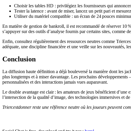
Choisir les tables HD : privilégiez les fournisseurs qui annonce
Tester la latence : avant de miser, lancez un petit pari et mesur
Utiliser du matériel compatible : un écran de 24 pouces minimu
En matière de gestion de bankroll, il est recommandé de réserver 10 % 
s’appuyer sur des outils d’analyse fournis par certains sites, comme des
Enfin, consultez régulièrement des ressources neutres comme Triercest
adéquate, une discipline financière et une veille sur les nouveautés, le
Conclusion
La diffusion haute définition a déjà bouleversé la manière dont les jac
plus longtemps et à miser davantage. Les prochains développements – 8K
personnalisées et des interactions jamais vues auparavant.
Le double avantage est clair : les amateurs de jeux bénéficient d’une ex
l’intersection de la qualité d’image, des technologies immersives et de
Triercestdonner reste une référence neutre où les joueurs peuvent compa