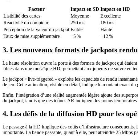
Facteur
Impact en SD
Impact en HD
Lisibilité des cartes
Moyenne
Excellente
Réactivité du compteur
250 ms
180 ms
Perception de la valeur du jackpot
Faible
Haute
Taux de mise supplémentaire
+5 %
+12 %
3. Les nouveaux formats de jackpots rendu
La haute résolution ouvre la porte à des formats de jackpot qui étaien
tables dans une mosaïque HD, permettant aux joueurs de suivre en tem
Le jackpot « live‑triggered » exploite les capacités de rendu instanta
de jeu. Cette animation, visible en détail, indique le montant exact du
Enfin, l’intégration d’une réalité augmentée légère ajoute des superpo
du jackpot, tandis que des icônes AR indiquent les bonus temporaires. 
4. Les défis de la diffusion HD pour les opé
Le passage à la HD implique des coûts d’infrastructure conséquents. 
importante. La bande passante, quant à elle, peut atteindre 25 Mbps pa