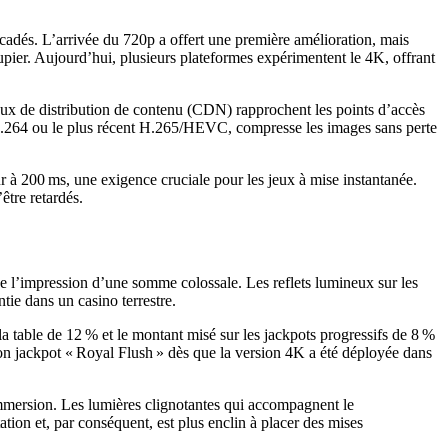
accadés. L’arrivée du 720p a offert une première amélioration, mais
oupier. Aujourd’hui, plusieurs plateformes expérimentent le 4K, offrant
eaux de distribution de contenu (CDN) rapprochent les points d’accès
ec H.264 ou le plus récent H.265/HEVC, compresse les images sans perte
r à 200 ms, une exigence cruciale pour les jeux à mise instantanée.
être retardés.
 l’impression d’une somme colossale. Les reflets lumineux sur les
ntie dans un casino terrestre.
 table de 12 % et le montant misé sur les jackpots progressifs de 8 %
on jackpot « Royal Flush » dès que la version 4K a été déployée dans
immersion. Les lumières clignotantes qui accompagnent le
ion et, par conséquent, est plus enclin à placer des mises