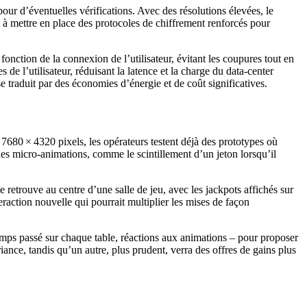
our d’éventuelles vérifications. Avec des résolutions élevées, le
 à mettre en place des protocoles de chiffrement renforcés pour
fonction de la connexion de l’utilisateur, évitant les coupures tout en
e l’utilisateur, réduisant la latence et la charge du data‑center
 traduit par des économies d’énergie et de coût significatives.
 7680 × 4320 pixels, les opérateurs testent déjà des prototypes où
 des micro‑animations, comme le scintillement d’un jeton lorsqu’il
 retrouve au centre d’une salle de jeu, avec les jackpots affichés sur
action nouvelle qui pourrait multiplier les mises de façon
temps passé sur chaque table, réactions aux animations – pour proposer
iance, tandis qu’un autre, plus prudent, verra des offres de gains plus