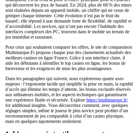
qui découvrent les jeux de hasard. En 2024, plus de 68 % des mises
sont réalisées depuis un appareil mobile, un chiffre qui ne cesse de
grimper chaque trimestre. Cette évolution n’est pas le fruit du
hasard ; elle répond à une demande forte de flexibilité, de rapidité et
d’accessibilité. Les novices, qui n’ont pas encore l’habitude des
interfaces complexes des PC, trouvent dans le mobile un terrain de
jeu immédiat et rassurant.
Pour ceux qui souhaitent comparer les offres, le site de comparaison
Multimarque.Fr propose chaque jour des classements actualisés des
meilleurs casinos en ligne France. Grâce à son interface claire, il
aide les débutants à identifier le top casino en ligne, les bonus de
bienvenue et les exigences de mise les plus avantageuses.
Dans les paragraphes qui suivent, nous explorerons quatre axes
majeurs : l’ergonomie tactile qui simplifie la prise en main, la rapidit
d’accès qui élimine les temps d’attente, les bonus exclusifs réservés
aux utilisateurs mobiles, et les aspects techniques qui garantissent
une expérience fluide et sécurisée. Explore
https://multimarque.fr/
for additional insights. Vous découvrirez comment, avec quelques
réglages simples, même le joueur le plus novice peut profiter d’un
environnement de jeu comparable à celui d’un casino physique,
mais en quelques tapotements seulement.