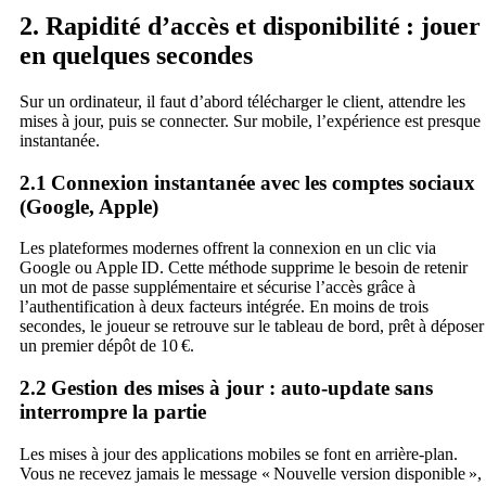
2. Rapidité d’accès et disponibilité : jouer
en quelques secondes
Sur un ordinateur, il faut d’abord télécharger le client, attendre les
mises à jour, puis se connecter. Sur mobile, l’expérience est presque
instantanée.
2.1 Connexion instantanée avec les comptes sociaux
(Google, Apple)
Les plateformes modernes offrent la connexion en un clic via
Google ou Apple ID. Cette méthode supprime le besoin de retenir
un mot de passe supplémentaire et sécurise l’accès grâce à
l’authentification à deux facteurs intégrée. En moins de trois
secondes, le joueur se retrouve sur le tableau de bord, prêt à déposer
un premier dépôt de 10 €.
2.2 Gestion des mises à jour : auto‑update sans
interrompre la partie
Les mises à jour des applications mobiles se font en arrière‑plan.
Vous ne recevez jamais le message « Nouvelle version disponible »,