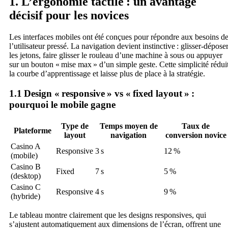
1. L’ergonomie tactile : un avantage
décisif pour les novices
Les interfaces mobiles ont été conçues pour répondre aux besoins d
l’utilisateur pressé. La navigation devient instinctive : glisser‑dépose
les jetons, faire glisser le rouleau d’une machine à sous ou appuyer
sur un bouton « mise max » d’un simple geste. Cette simplicité rédui
la courbe d’apprentissage et laisse plus de place à la stratégie.
1.1 Design « responsive » vs « fixed layout » :
pourquoi le mobile gagne
Type de
Temps moyen de
Taux de
Plateforme
layout
navigation
conversion novice
Casino A
Responsive
3 s
12 %
(mobile)
Casino B
Fixed
7 s
5 %
(desktop)
Casino C
Responsive
4 s
9 %
(hybride)
Le tableau montre clairement que les designs responsives, qui
s’ajustent automatiquement aux dimensions de l’écran, offrent une