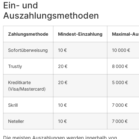
Ein- und
Auszahlungsmethoden
Zahlungsmethode
Mindest‑Einzahlung
Maximal‑Au
Sofortüberweisung
10 €
10 000 €
Trustly
20 €
8 000 €
Kreditkarte
20 €
5 000 €
(Visa/Mastercard)
Skrill
10 €
7 000 €
Neteller
10 €
7 000 €
Die meisten Auszahlungen werden innerhalb von