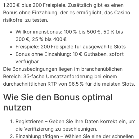
1 200 € plus 200 Freispiele. Zusätzlich gibt es einen
Bonus ohne Einzahlung, der es ermöglicht, das Casino
risikofrei zu testen.
Willkommensbonus: 100 % bis 500 €, 50 % bis
300 €, 25 % bis 400 €
Freispiele: 200 Freispiele für ausgewählte Slots
Bonus ohne Einzahlung: 10 € Guthaben, sofort
verfügbar
Die Bonusbedingungen liegen im branchenüblichen
Bereich: 35‑fache Umsatzanforderung bei einem
durchschnittlichen RTP von 96,5 % für die meisten Slots.
Wie Sie den Bonus optimal
nutzen
Registrieren – Geben Sie Ihre Daten korrekt ein, um
die Verifizierung zu beschleunigen.
Einzahlung tätigen – Wählen Sie eine der schnellen