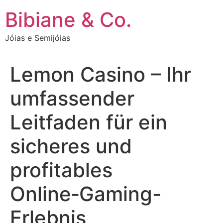
Ir
Bibiane & Co.
para
o
Jóias e Semijóias
conteúdo
Lemon Casino – Ihr
umfassender
Leitfaden für ein
sicheres und
profitables
Online‑Gaming-
Erlebnis