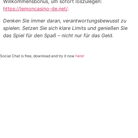
Willkommensbonus, um sofort loszulegen:
https://lemoncasino-de.net/
.
Denken Sie immer daran, verantwortungsbewusst zu
spielen. Setzen Sie sich klare Limits und genießen Sie
das Spiel für den Spaß – nicht nur für das Geld.
Social Chat is free, download and try it now
here!