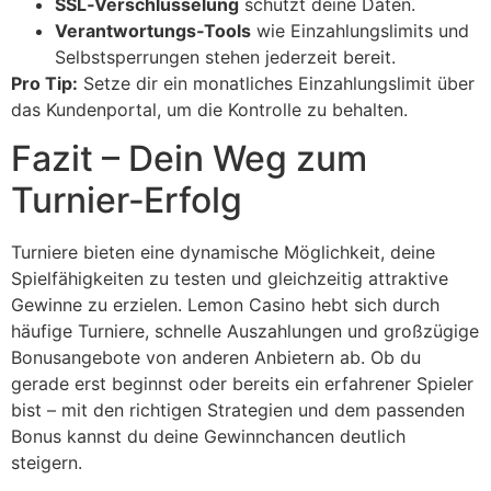
SSL‑Verschlüsselung
schützt deine Daten.
Verantwortungs‑Tools
wie Einzahlungslimits und
Selbstsperrungen stehen jederzeit bereit.
Pro Tip:
Setze dir ein monatliches Einzahlungslimit über
das Kundenportal, um die Kontrolle zu behalten.
Fazit – Dein Weg zum
Turnier‑Erfolg
Turniere bieten eine dynamische Möglichkeit, deine
Spielfähigkeiten zu testen und gleichzeitig attraktive
Gewinne zu erzielen. Lemon Casino hebt sich durch
häufige Turniere, schnelle Auszahlungen und großzügige
Bonusangebote von anderen Anbietern ab. Ob du
gerade erst beginnst oder bereits ein erfahrener Spieler
bist – mit den richtigen Strategien und dem passenden
Bonus kannst du deine Gewinnchancen deutlich
steigern.