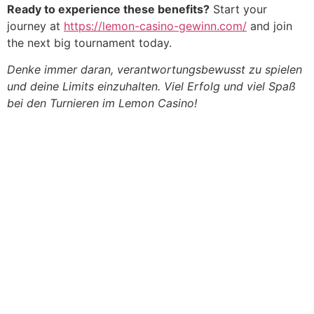
Ready to experience these benefits?
Start your
journey at
https://lemon-casino-gewinn.com/
and join
the next big tournament today.
Denke immer daran, verantwortungsbewusst zu spielen
und deine Limits einzuhalten. Viel Erfolg und viel Spaß
bei den Turnieren im Lemon Casino!