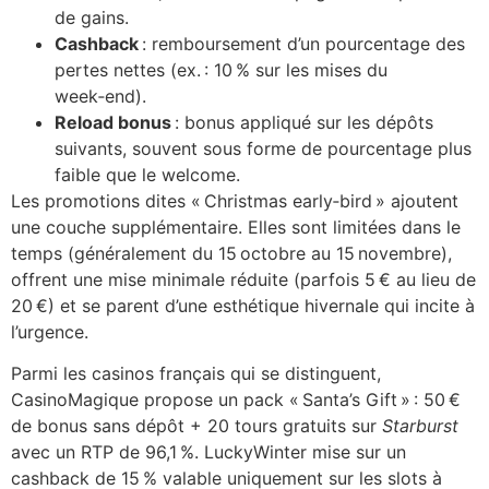
de gains.
Cashback
: remboursement d’un pourcentage des
pertes nettes (ex. : 10 % sur les mises du
week‑end).
Reload bonus
: bonus appliqué sur les dépôts
suivants, souvent sous forme de pourcentage plus
faible que le welcome.
Les promotions dites « Christmas early‑bird » ajoutent
une couche supplémentaire. Elles sont limitées dans le
temps (généralement du 15 octobre au 15 novembre),
offrent une mise minimale réduite (parfois 5 € au lieu de
20 €) et se parent d’une esthétique hivernale qui incite à
l’urgence.
Parmi les casinos français qui se distinguent,
CasinoMagique propose un pack « Santa’s Gift » : 50 €
de bonus sans dépôt + 20 tours gratuits sur
Starburst
avec un RTP de 96,1 %. LuckyWinter mise sur un
cashback de 15 % valable uniquement sur les slots à