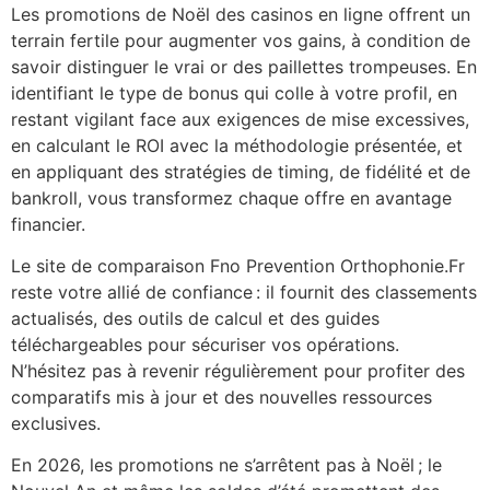
Les promotions de Noël des casinos en ligne offrent un
terrain fertile pour augmenter vos gains, à condition de
savoir distinguer le vrai or des paillettes trompeuses. En
identifiant le type de bonus qui colle à votre profil, en
restant vigilant face aux exigences de mise excessives,
en calculant le ROI avec la méthodologie présentée, et
en appliquant des stratégies de timing, de fidélité et de
bankroll, vous transformez chaque offre en avantage
financier.
Le site de comparaison Fno Prevention Orthophonie.Fr
reste votre allié de confiance : il fournit des classements
actualisés, des outils de calcul et des guides
téléchargeables pour sécuriser vos opérations.
N’hésitez pas à revenir régulièrement pour profiter des
comparatifs mis à jour et des nouvelles ressources
exclusives.
En 2026, les promotions ne s’arrêtent pas à Noël ; le