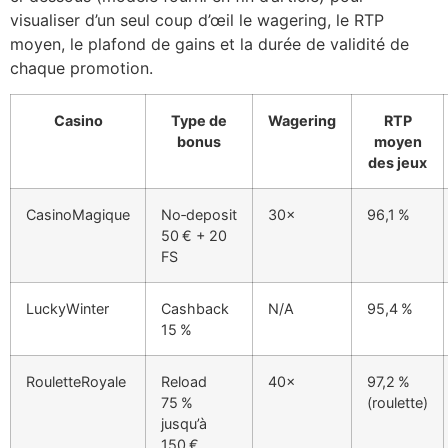
visualiser d’un seul coup d’œil le wagering, le RTP
moyen, le plafond de gains et la durée de validité de
chaque promotion.
Casino
Type de
Wagering
RTP
bonus
moyen
des jeux
CasinoMagique
No‑deposit
30×
96,1 %
50 € + 20
FS
LuckyWinter
Cashback
N/A
95,4 %
15 %
RouletteRoyale
Reload
40×
97,2 %
75 %
(roulette)
jusqu’à
150 €