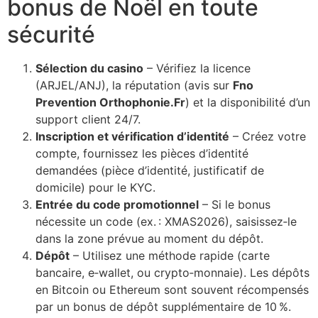
bonus de Noël en toute
sécurité
Sélection du casino
– Vérifiez la licence
(ARJEL/ANJ), la réputation (avis sur
Fno
Prevention Orthophonie.Fr
) et la disponibilité d’un
support client 24/7.
Inscription et vérification d’identité
– Créez votre
compte, fournissez les pièces d’identité
demandées (pièce d’identité, justificatif de
domicile) pour le KYC.
Entrée du code promotionnel
– Si le bonus
nécessite un code (ex. : XMAS2026), saisissez‑le
dans la zone prévue au moment du dépôt.
Dépôt
– Utilisez une méthode rapide (carte
bancaire, e‑wallet, ou crypto‑monnaie). Les dépôts
en Bitcoin ou Ethereum sont souvent récompensés
par un bonus de dépôt supplémentaire de 10 %.