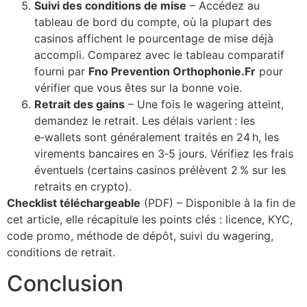
Suivi des conditions de mise
– Accédez au
tableau de bord du compte, où la plupart des
casinos affichent le pourcentage de mise déjà
accompli. Comparez avec le tableau comparatif
fourni par
Fno Prevention Orthophonie.Fr
pour
vérifier que vous êtes sur la bonne voie.
Retrait des gains
– Une fois le wagering atteint,
demandez le retrait. Les délais varient : les
e‑wallets sont généralement traités en 24 h, les
virements bancaires en 3‑5 jours. Vérifiez les frais
éventuels (certains casinos prélèvent 2 % sur les
retraits en crypto).
Checklist téléchargeable
(PDF) – Disponible à la fin de
cet article, elle récapitule les points clés : licence, KYC,
code promo, méthode de dépôt, suivi du wagering,
conditions de retrait.
Conclusion