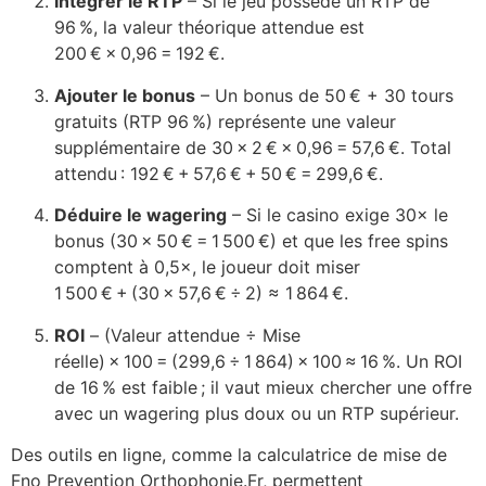
Intégrer le RTP
– Si le jeu possède un RTP de
96 %, la valeur théorique attendue est
200 € × 0,96 = 192 €.
Ajouter le bonus
– Un bonus de 50 € + 30 tours
gratuits (RTP 96 %) représente une valeur
supplémentaire de 30 × 2 € × 0,96 = 57,6 €. Total
attendu : 192 € + 57,6 € + 50 € = 299,6 €.
Déduire le wagering
– Si le casino exige 30× le
bonus (30 × 50 € = 1 500 €) et que les free spins
comptent à 0,5×, le joueur doit miser
1 500 € + (30 × 57,6 € ÷ 2) ≈ 1 864 €.
ROI
– (Valeur attendue ÷ Mise
réelle) × 100 = (299,6 ÷ 1 864) × 100 ≈ 16 %. Un ROI
de 16 % est faible ; il vaut mieux chercher une offre
avec un wagering plus doux ou un RTP supérieur.
Des outils en ligne, comme la calculatrice de mise de
Fno Prevention Orthophonie.Fr, permettent