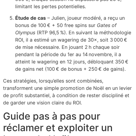
limitant les pertes potentielles.
Étude de cas
– Julien, joueur modéré, a reçu un
bonus de 100 € + 50 free spins sur
Gates of
Olympus
(RTP 96,5 %). En suivant la méthodologie
ROI, il a estimé un wagering de 30×, soit 3 000 €
de mise nécessaire. En jouant 2 h chaque soir
pendant la période du 1er au 14 novembre, il a
atteint le wagering en 12 jours, débloquant 350 €
de gains net (100 € de bonus + 250 € de gains).
Ces stratégies, lorsqu’elles sont combinées,
transforment une simple promotion de Noël en un levier
de profit substantiel, à condition de rester discipliné et
de garder une vision claire du ROI.
Guide pas à pas pour
réclamer et exploiter un