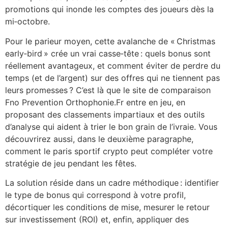
promotions qui inonde les comptes des joueurs dès la
mi‑octobre.
Pour le parieur moyen, cette avalanche de « Christmas
early‑bird » crée un vrai casse‑tête : quels bonus sont
réellement avantageux, et comment éviter de perdre du
temps (et de l’argent) sur des offres qui ne tiennent pas
leurs promesses ? C’est là que le site de comparaison
Fno Prevention Orthophonie.Fr entre en jeu, en
proposant des classements impartiaux et des outils
d’analyse qui aident à trier le bon grain de l’ivraie. Vous
découvrirez aussi, dans le deuxième paragraphe,
comment le paris sportif crypto peut compléter votre
stratégie de jeu pendant les fêtes.
La solution réside dans un cadre méthodique : identifier
le type de bonus qui correspond à votre profil,
décortiquer les conditions de mise, mesurer le retour
sur investissement (ROI) et, enfin, appliquer des