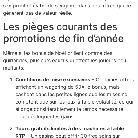
son profil et éviter de s’engager dans des offres qui ne
génèrent pas de valeur réelle.
Les pièges courants des
promotions de fin d’année
Même si les bonus de Noël brillent comme des
guirlandes, plusieurs écueils guettent les joueurs peu
méfiants.
Conditions de mise excessives
– Certaines offres
affichent un wagering de 50× le bonus, mais
cachent dans les petites lignes que les mises ne
comptent que sur les jeux à faible volatilité, ce qui
allonge considérablement le temps nécessaire
pour débloquer les gains.
Tours gratuits limités à des machines à faible
RTP
– Un casino peut offrir 30 free spins sur