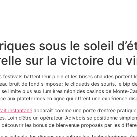
ques sous le soleil d’é
lle sur la victoire du vi
les festivals battent leur plein et les brises chaudes portent 
veau bruit de fond s’impose : le cliquetis des souris, le bip d
e se limite plus aux lumières néon des casinos de Monte‑Carl
âce aux plateformes en ligne qui offrent une expérience dis
rait instantané
apparaît comme une porte d’entrée pratique p
es. Loin d’être un opérateur, Adivbois se positionne simpl
découvrir les bonus de bienvenue proposés par les différen
leur estivale, les dimensions culturelles, technologiques, 