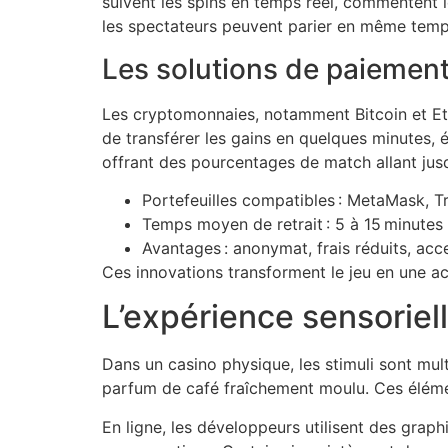
suivent les spins en temps réel, commentent l
les spectateurs peuvent parier en même temps 
Les solutions de paiement
Les cryptomonnaies, notamment Bitcoin et Eth
de transférer les gains en quelques minutes, 
offrant des pourcentages de match allant jusq
Portefeuilles compatibles : MetaMask, Tr
Temps moyen de retrait : 5 à 15 minutes 
Avantages : anonymat, frais réduits, acce
Ces innovations transforment le jeu en une acti
L’expérience sensorielle
Dans un casino physique, les stimuli sont multi
parfum de café fraîchement moulu. Ces élément
En ligne, les développeurs utilisent des grap