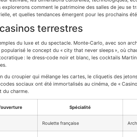
s explorerons comment le patrimoine des salles de jeu se 
rielle, et quelles tendances émergent pour les prochains été
 casinos terrestres
s temples du luxe et du spectacle. Monte‑Carlo, avec son arc
 popularisé le concept du « city that never sleeps », où ch
cratique : le dress‑code noir et blanc, les cocktails Martini
es.
on du croupier qui mélange les cartes, le cliquetis des jeto
es codes sociaux ont été immortalisés au cinéma, de « Casin
t du charme.
’ouverture
Spécialité
Roulette française
Arch