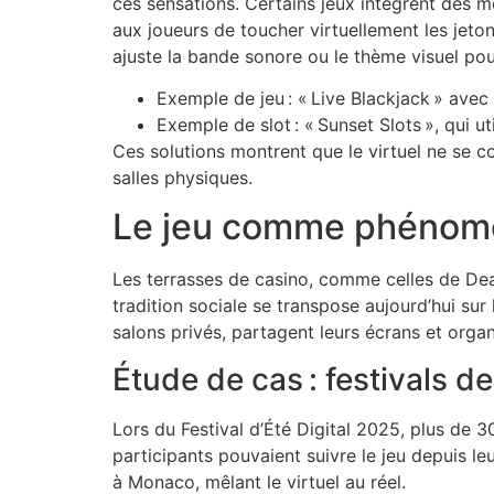
ces sensations. Certains jeux intègrent des m
aux joueurs de toucher virtuellement les jetons
ajuste la bande sonore ou le thème visuel pou
Exemple de jeu : « Live Blackjack » avec 
Exemple de slot : « Sunset Slots », qui u
Ces solutions montrent que le virtuel ne se co
salles physiques.
Le jeu comme phénomèn
Les terrasses de casino, comme celles de Deauv
tradition sociale se transpose aujourd’hui sur
salons privés, partagent leurs écrans et orga
Étude de cas : festivals de
Lors du Festival d’Été Digital 2025, plus de 3
participants pouvaient suivre le jeu depuis l
à Monaco, mêlant le virtuel au réel.