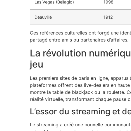
Las Vegas (Bellagio)
1998
Deauville
1912
Ces références culturelles ont forgé une iden
partagé entre amis ou partenaires d’affaires.
La révolution numériqu
jeu
Les premiers sites de paris en ligne, apparus 
plateformes offrent des live‑dealers en haute d
montre la table de blackjack ou la roulette. 
réalité virtuelle, transformant chaque pause 
L’essor du streaming et de
Le streaming a créé une nouvelle communauté 