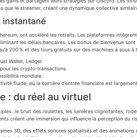
es gains et partagent leurs stratégies sur Discord. Les inf
que le streamer, créant une dynamique collective similaire 
 instantané
ereum, ont accéléré les retraits. Les plateformes intègren
éliminant les délais bancaires. Les bonus de bienvenue son
u’à 200 % et des tours gratuits sur des machines à sous à ha
ust Wallet, Ledger.
pour les crypto‑transactions.
ssibilité mondiale.
vité fluide, où la barrière d’entrée financière est largement
 : du réel au virtuel
ples : le bruit des roulettes, les lumières clignotantes, l’od
s créent une immersion qui influence la perception du risq
hismes 3D, des effets sonores spatialisés et des animations