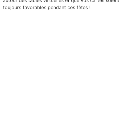
autour des tables virtuelles et que vos cartes soient
toujours favorables pendant ces fêtes !