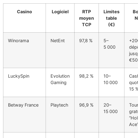
Casino
Logiciel
RTP
Limites
B
moyen
table
N
TCP
(€)
Winorama
NetEnt
97,8 %
5–
+20
5 000
dép
jusq
€50
LuckySpin
Evolution
98,2 %
10–
Cas
Gaming
10 000
quot
15 
Betway France
Playtech
96,9 %
20–
Tour
15 000
grat
“Hol
Ace