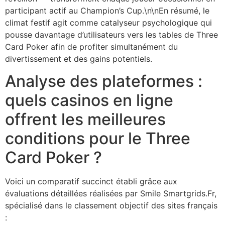
participant actif au Champion’s Cup.\n\nEn résumé, le
climat festif agit comme catalyseur psychologique qui
pousse davantage d’utilisateurs vers les tables de Three
Card Poker afin de profiter simultanément du
divertissement et des gains potentiels.
Analyse des plateformes :
quels casinos en ligne
offrent les meilleures
conditions pour le Three
Card Poker ?
Voici un comparatif succinct établi grâce aux
évaluations détaillées réalisées par Smile Smartgrids.Fr,
spécialisé dans le classement objectif des sites français
: