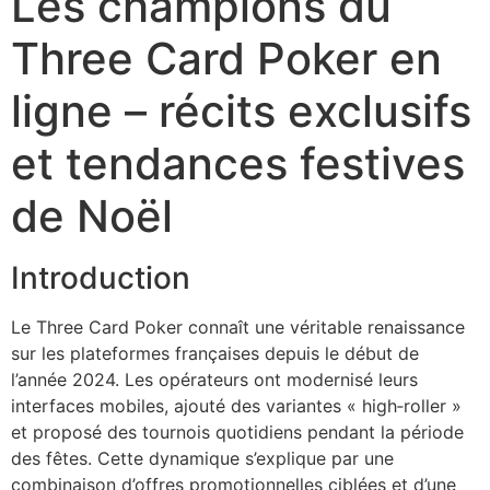
Les champions du
Three Card Poker en
ligne – récits exclusifs
et tendances festives
de Noël
Introduction
Le Three Card Poker connaît une véritable renaissance
sur les plateformes françaises depuis le début de
l’année 2024. Les opérateurs ont modernisé leurs
interfaces mobiles, ajouté des variantes « high‑roller »
et proposé des tournois quotidiens pendant la période
des fêtes. Cette dynamique s’explique par une
combinaison d’offres promotionnelles ciblées et d’une