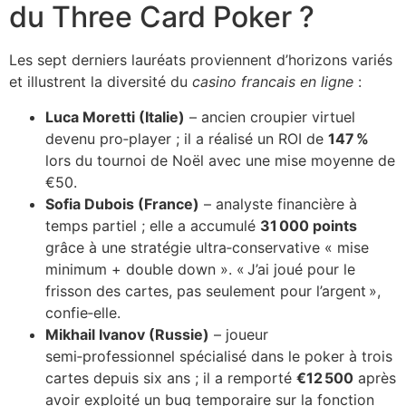
du Three Card Poker ?
Les sept derniers lauréats proviennent d’horizons variés
et illustrent la diversité du
casino francais en ligne
:
Luca Moretti (Italie)
– ancien croupier virtuel
devenu pro‑player ; il a réalisé un ROI de
147 %
lors du tournoi de Noël avec une mise moyenne de
€50.
Sofia Dubois (France)
– analyste financière à
temps partiel ; elle a accumulé
31 000 points
grâce à une stratégie ultra‑conservative « mise
minimum + double down ». « J’ai joué pour le
frisson des cartes, pas seulement pour l’argent »,
confie‑elle.
Mikhail Ivanov (Russie)
– joueur
semi‑professionnel spécialisé dans le poker à trois
cartes depuis six ans ; il a remporté
€12 500
après
avoir exploité un bug temporaire sur la fonction