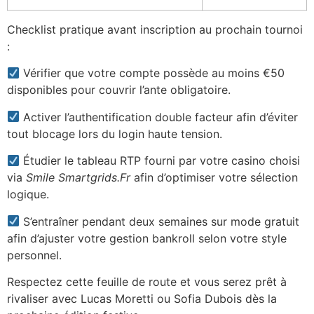
Checklist pratique avant inscription au prochain tournoi
:
Vérifier que votre compte possède au moins €50
disponibles pour couvrir l’ante obligatoire.
Activer l’authentification double facteur afin d’éviter
tout blocage lors du login haute tension.
Étudier le tableau RTP fourni par votre casino choisi
via
Smile Smartgrids.Fr
afin d’optimiser votre sélection
logique.
S’entraîner pendant deux semaines sur mode gratuit
afin d’ajuster votre gestion bankroll selon votre style
personnel.
Respectez cette feuille de route et vous serez prêt à
rivaliser avec Lucas Moretti ou Sofia Dubois dès la