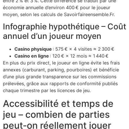
entre 2 % et 3 %. Cette différence se traduit par une
économie annuelle d’environ 400 € pour le joueur
moyen, selon les calculs de Savoirfaireensemble.Fr.
Infographie hypothétique – Coût
annuel d’un joueur moyen
Casino physique
: 575 € × 4 visites ≈ 2 300 €
Casino en ligne
: 120 € × 12 mois ≈ 1 440 €
En plus du prix direct, le joueur en ligne évite les frais
annexes (carburant, parking, pourboires) et bénéficie
d’une plus grande transparence sur les commissions
prélevées, grâce aux rapports de conformité publiés
chaque trimestre par les licences de jeu.
Accessibilité et temps de
jeu – combien de parties
peut‑on réellement jouer