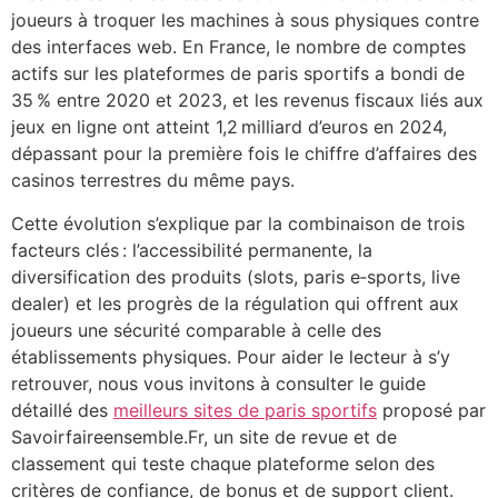
joueurs à troquer les machines à sous physiques contre
des interfaces web. En France, le nombre de comptes
actifs sur les plateformes de paris sportifs a bondi de
35 % entre 2020 et 2023, et les revenus fiscaux liés aux
jeux en ligne ont atteint 1,2 milliard d’euros en 2024,
dépassant pour la première fois le chiffre d’affaires des
casinos terrestres du même pays.
Cette évolution s’explique par la combinaison de trois
facteurs clés : l’accessibilité permanente, la
diversification des produits (slots, paris e‑sports, live
dealer) et les progrès de la régulation qui offrent aux
joueurs une sécurité comparable à celle des
établissements physiques. Pour aider le lecteur à s’y
retrouver, nous vous invitons à consulter le guide
détaillé des
meilleurs sites de paris sportifs
proposé par
Savoirfaireensemble.Fr, un site de revue et de
classement qui teste chaque plateforme selon des
critères de confiance, de bonus et de support client.