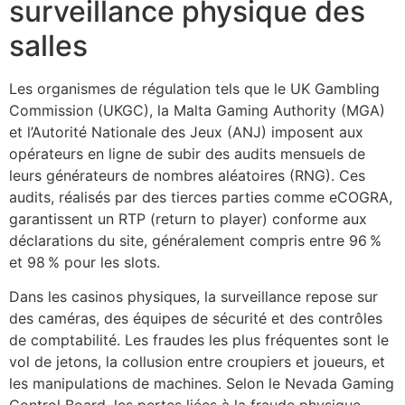
surveillance physique des
salles
Les organismes de régulation tels que le UK Gambling
Commission (UKGC), la Malta Gaming Authority (MGA)
et l’Autorité Nationale des Jeux (ANJ) imposent aux
opérateurs en ligne de subir des audits mensuels de
leurs générateurs de nombres aléatoires (RNG). Ces
audits, réalisés par des tierces parties comme eCOGRA,
garantissent un RTP (return to player) conforme aux
déclarations du site, généralement compris entre 96 %
et 98 % pour les slots.
Dans les casinos physiques, la surveillance repose sur
des caméras, des équipes de sécurité et des contrôles
de comptabilité. Les fraudes les plus fréquentes sont le
vol de jetons, la collusion entre croupiers et joueurs, et
les manipulations de machines. Selon le Nevada Gaming
Control Board, les pertes liées à la fraude physique