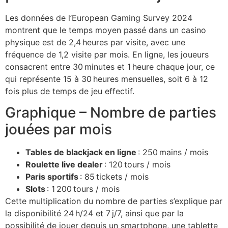
Les données de l’European Gaming Survey 2024
montrent que le temps moyen passé dans un casino
physique est de 2,4 heures par visite, avec une
fréquence de 1,2 visite par mois. En ligne, les joueurs
consacrent entre 30 minutes et 1 heure chaque jour, ce
qui représente 15 à 30 heures mensuelles, soit 6 à 12
fois plus de temps de jeu effectif.
Graphique – Nombre de parties
jouées par mois
Tables de blackjack en ligne
: 250 mains / mois
Roulette live dealer
: 120 tours / mois
Paris sportifs
: 85 tickets / mois
Slots
: 1 200 tours / mois
Cette multiplication du nombre de parties s’explique par
la disponibilité 24 h/24 et 7 j/7, ainsi que par la
possibilité de jouer depuis un smartphone, une tablette