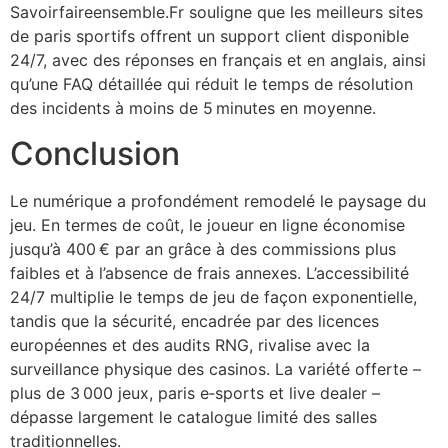
Savoirfaireensemble.Fr souligne que les meilleurs sites
de paris sportifs offrent un support client disponible
24/7, avec des réponses en français et en anglais, ainsi
qu’une FAQ détaillée qui réduit le temps de résolution
des incidents à moins de 5 minutes en moyenne.
Conclusion
Le numérique a profondément remodelé le paysage du
jeu. En termes de coût, le joueur en ligne économise
jusqu’à 400 € par an grâce à des commissions plus
faibles et à l’absence de frais annexes. L’accessibilité
24/7 multiplie le temps de jeu de façon exponentielle,
tandis que la sécurité, encadrée par des licences
européennes et des audits RNG, rivalise avec la
surveillance physique des casinos. La variété offerte –
plus de 3 000 jeux, paris e‑sports et live dealer –
dépasse largement le catalogue limité des salles
traditionnelles.