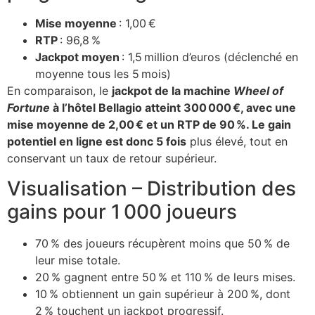
Mise moyenne
: 1,00 €
RTP
: 96,8 %
Jackpot moyen
: 1,5 million d’euros (déclenché en
moyenne tous les 5 mois)
En comparaison, le
jackpot de la machine
Wheel of
Fortune
à l’hôtel Bellagio atteint 300 000 €, avec une
mise moyenne de 2,00 € et un RTP de 90 %. Le gain
potentiel en ligne est donc 5 fois
plus élevé, tout en
conservant un taux de retour supérieur.
Visualisation – Distribution des
gains pour 1 000 joueurs
70 % des joueurs récupèrent moins que 50 % de
leur mise totale.
20 % gagnent entre 50 % et 110 % de leurs mises.
10 % obtiennent un gain supérieur à 200 %, dont
2 % touchent un jackpot progressif.