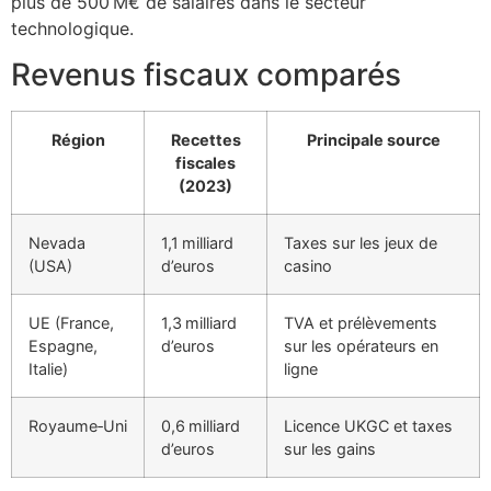
plus de 500 M€ de salaires dans le secteur
technologique.
Revenus fiscaux comparés
Région
Recettes
Principale source
fiscales
(2023)
Nevada
1,1 milliard
Taxes sur les jeux de
(USA)
d’euros
casino
UE (France,
1,3 milliard
TVA et prélèvements
Espagne,
d’euros
sur les opérateurs en
Italie)
ligne
Royaume‑Uni
0,6 milliard
Licence UKGC et taxes
d’euros
sur les gains