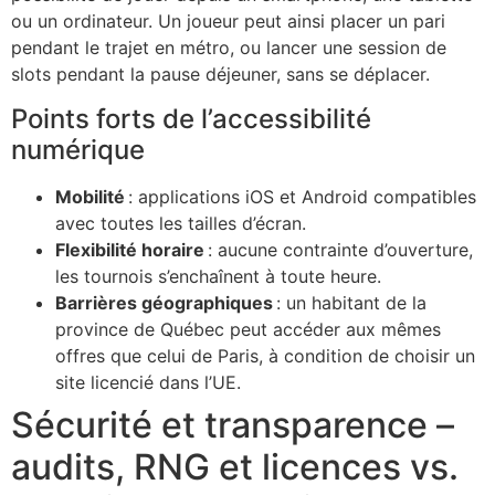
ou un ordinateur. Un joueur peut ainsi placer un pari
pendant le trajet en métro, ou lancer une session de
slots pendant la pause déjeuner, sans se déplacer.
Points forts de l’accessibilité
numérique
Mobilité
: applications iOS et Android compatibles
avec toutes les tailles d’écran.
Flexibilité horaire
: aucune contrainte d’ouverture,
les tournois s’enchaînent à toute heure.
Barrières géographiques
: un habitant de la
province de Québec peut accéder aux mêmes
offres que celui de Paris, à condition de choisir un
site licencié dans l’UE.
Sécurité et transparence –
audits, RNG et licences vs.