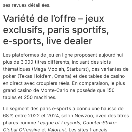
ses revues détaillées.
Variété de l’offre – jeux
exclusifs, paris sportifs,
e‑sports, live dealer
Les plateformes de jeu en ligne proposent aujourd’hui
plus de 3 000 titres différents, incluant des slots
thématiques (Mega Moolah, Starburst), des variantes de
poker (Texas Hold’em, Omaha) et des tables de casino
en direct avec croupiers réels. En comparaison, le plus
grand casino de Monte‑Carlo ne possède que 150
tables et 250 machines.
Le segment des paris e‑sports a connu une hausse de
68 % entre 2022 et 2024, selon Newzoo, avec des titres
phares comme
League of Legends
,
Counter‑Strike:
Global Offensive
et
Valorant
. Les sites français