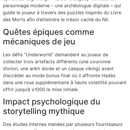
personnage moderne – une archéologue digitale – qui
guide le joueur à travers des puzzles inspirés du Livre
des Morts afin d’atteindre le trésor caché du Nil.
Quêtes épiques comme
mécaniques de jeu
Les défis “Underworld” demandent au joueur de
collecter trois artefacts différents (une couronne
d’orion, une ankh dorée et un casque viking) avant
d’accéder au mode bonus final où il affronte Hadès
dans une roue supplémentaire à haute volatilité pouvant
offrir jusqu’à x1000 la mise initiale.
Impact psychologique du
storytelling mythique
Des études internes menées par plusieurs fournisseurs