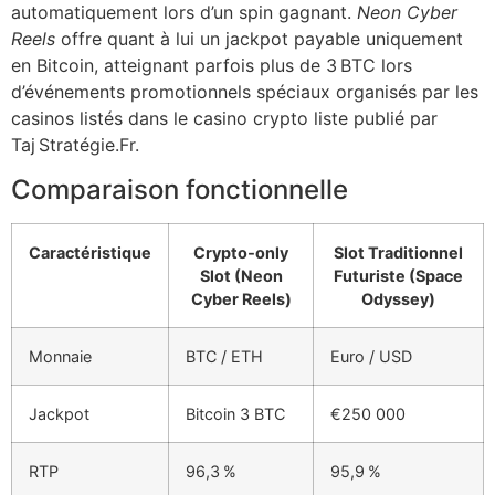
automatiquement lors d’un spin gagnant.
Neon Cyber
Reels
offre quant à lui un jackpot payable uniquement
en Bitcoin, atteignant parfois plus de 3 BTC lors
d’événements promotionnels spéciaux organisés par les
casinos listés dans le casino crypto liste publié par
Taj Stratégie.Fr.
Comparaison fonctionnelle
Caractéristique
Crypto‑only
Slot Traditionnel
Slot (Neon
Futuriste (Space
Cyber Reels)
Odyssey)
Monnaie
BTC / ETH
Euro / USD
Jackpot
Bitcoin 3 BTC
€250 000
RTP
96,3 %
95,9 %