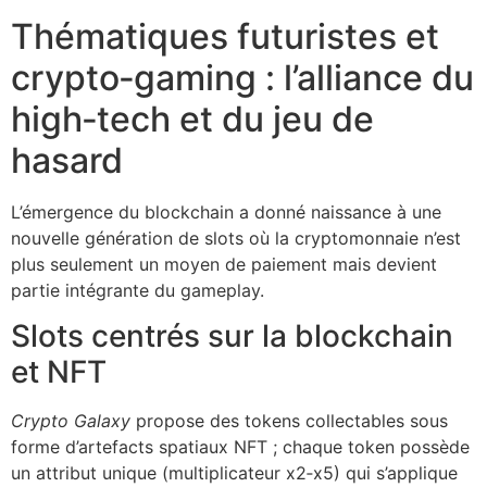
Thématiques futuristes et
crypto‑gaming : l’alliance du
high‑tech et du jeu de
hasard
L’émergence du blockchain a donné naissance à une
nouvelle génération de slots où la cryptomonnaie n’est
plus seulement un moyen de paiement mais devient
partie intégrante du gameplay.
Slots centrés sur la blockchain
et NFT
Crypto Galaxy
propose des tokens collectables sous
forme d’artefacts spatiaux NFT ; chaque token possède
un attribut unique (multiplicateur x2‑x5) qui s’applique