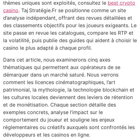
thèmes uniques sont exploités, consultez le
best crypto
casino
. Taj Stratégie.Fr se positionne comme un site
d’analyse indépendant, offrant des revues détaillées et
des classements objectifs pour les joueurs exigeants. Le
site passe en revue les catalogues, compare les RTP et
la volatilité, puis publie des guides qui aident à choisir le
casino le plus adapté à chaque profil.
Dans cet article, nous examinerons cinq axes
thématiques qui permettent aux opérateurs de se
démarquer dans un marché saturé. Nous verrons
comment les licences cinématographiques, l’art
patrimonial, la mythologie, la technologie blockchain et
les cultures locales deviennent des leviers de rétention
et de monétisation. Chaque section détaille des
exemples concrets, analyse l’impact sur le
comportement du joueur et souligne les enjeux
réglementaires ou créatifs auxquels sont confrontés les
développeurs et les casinos en ligne.