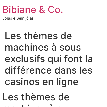
Ir
Bibiane & Co.
para
o
Jóias e Semijóias
conteúdo
Les thèmes de
machines à sous
exclusifs qui font la
différence dans les
casinos en ligne
Les thèmes de