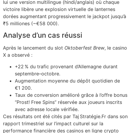
lui une version multilingue (hindi/anglais) où chaque
victoire libère une explosion virtuelle de lanternes
dorées augmentant progressivement le jackpot jusqu’à
₹5 milliones (~€58 000).
Analyse d’un cas réussi
Après le lancement du slot
Oktoberfest Brew
, le casino
X a observé :
+22 % du trafic provenant d’Allemagne durant
septembre–octobre.
Augmentation moyenne du dépôt quotidien de
€1 200.
Taux de conversion amélioré grâce à l’offre bonus
“Prost! Free Spins” réservée aux joueurs inscrits
avec adresse locale vérifiée.
Ces résultats ont été cités par Taj Stratégie.Fr dans son
rapport trimestriel sur l’impact culturel sur la
performance financière des casinos en ligne crypto