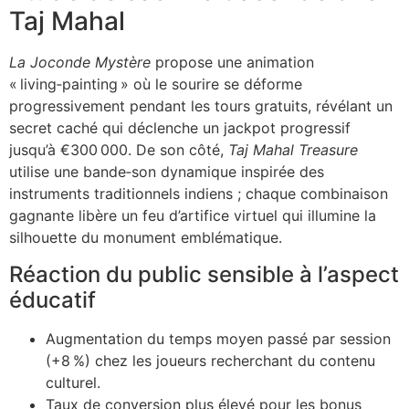
Taj Mahal
La Joconde Mystère
propose une animation
« living‑painting » où le sourire se déforme
progressivement pendant les tours gratuits, révélant un
secret caché qui déclenche un jackpot progressif
jusqu’à €300 000. De son côté,
Taj Mahal Treasure
utilise une bande‑son dynamique inspirée des
instruments traditionnels indiens ; chaque combinaison
gagnante libère un feu d’artifice virtuel qui illumine la
silhouette du monument emblématique.
Réaction du public sensible à l’aspect
éducatif
Augmentation du temps moyen passé par session
(+8 %) chez les joueurs recherchant du contenu
culturel.
Taux de conversion plus élevé pour les bonus