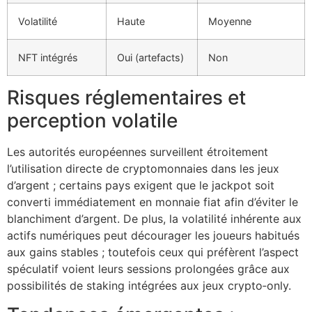
Volatilité
Haute
Moyenne
NFT intégrés
Oui (artefacts)
Non
Risques réglementaires et
perception volatile
Les autorités européennes surveillent étroitement
l’utilisation directe de cryptomonnaies dans les jeux
d’argent ; certains pays exigent que le jackpot soit
converti immédiatement en monnaie fiat afin d’éviter le
blanchiment d’argent. De plus, la volatilité inhérente aux
actifs numériques peut décourager les joueurs habitués
aux gains stables ; toutefois ceux qui préfèrent l’aspect
spéculatif voient leurs sessions prolongées grâce aux
possibilités de staking intégrées aux jeux crypto‑only.