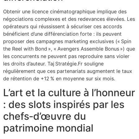
Obtenir une licence cinématographique implique des
négociations complexes et des redevances élevées. Les
opérateurs qui réussissent à sécuriser ces accords
bénéficient d’une différenciation forte : ils peuvent
proposer des campagnes marketing exclusives (« Spin
the Reel with Bond », « Avengers Assemble Bonus ») que
les concurrents ne peuvent pas reproduire sans violer
les droits d’auteur. Taj Stratégie.Fr souligne
régulièrement que ces partenariats augmentent le taux
de rétention de +12 % en moyenne sur six mois.
L’art et la culture à l’honneur
: des slots inspirés par les
chefs‑d’œuvre du
patrimoine mondial