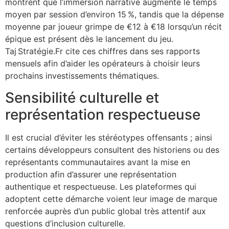
montrent que l’immersion narrative augmente le temps
moyen par session d’environ 15 %, tandis que la dépense
moyenne par joueur grimpe de €12 à €18 lorsqu’un récit
épique est présent dès le lancement du jeu.
Taj Stratégie.Fr cite ces chiffres dans ses rapports
mensuels afin d’aider les opérateurs à choisir leurs
prochains investissements thématiques.
Sensibilité culturelle et
représentation respectueuse
Il est crucial d’éviter les stéréotypes offensants ; ainsi
certains développeurs consultent des historiens ou des
représentants communautaires avant la mise en
production afin d’assurer une représentation
authentique et respectueuse. Les plateformes qui
adoptent cette démarche voient leur image de marque
renforcée auprès d’un public global très attentif aux
questions d’inclusion culturelle.