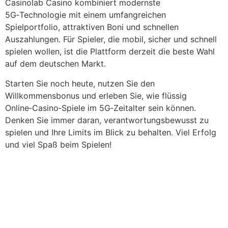
Casinolab Casino kombiniert modernste
5G‑Technologie mit einem umfangreichen
Spielportfolio, attraktiven Boni und schnellen
Auszahlungen. Für Spieler, die mobil, sicher und schnell
spielen wollen, ist die Plattform derzeit die beste Wahl
auf dem deutschen Markt.
Starten Sie noch heute, nutzen Sie den
Willkommensbonus und erleben Sie, wie flüssig
Online‑Casino‑Spiele im 5G‑Zeitalter sein können.
Denken Sie immer daran, verantwortungsbewusst zu
spielen und Ihre Limits im Blick zu behalten. Viel Erfolg
und viel Spaß beim Spielen!