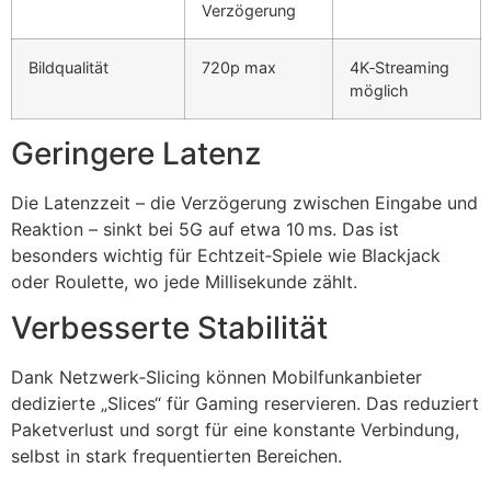
Verzögerung
Bildqualität
720p max
4K‑Streaming
möglich
Geringere Latenz
Die Latenzzeit – die Verzögerung zwischen Eingabe und
Reaktion – sinkt bei 5G auf etwa 10 ms. Das ist
besonders wichtig für Echtzeit‑Spiele wie Blackjack
oder Roulette, wo jede Millisekunde zählt.
Verbesserte Stabilität
Dank Netzwerk‑Slicing können Mobilfunkanbieter
dedizierte „Slices“ für Gaming reservieren. Das reduziert
Paketverlust und sorgt für eine konstante Verbindung,
selbst in stark frequentierten Bereichen.