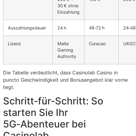
30 € ohne
Einzahlung
Auszahlungsdauer
24 h
48‑72 h
24‑48
Lizenz
Malta
Curacao
UKGC
Gaming
Authority
Die Tabelle verdeutlicht, dass Casinolab Casino in
puncto Geschwindigkeit und Bonusangebot klar vorne
liegt.
Schritt‑für‑Schritt: So
starten Sie Ihr
5G‑Abenteuer bei
Casinolab