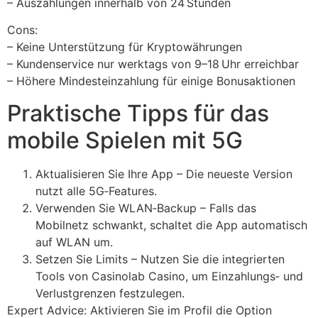
– Auszahlungen innerhalb von 24 Stunden
Cons:
– Keine Unterstützung für Kryptowährungen
– Kundenservice nur werktags von 9–18 Uhr erreichbar
– Höhere Mindesteinzahlung für einige Bonusaktionen
Praktische Tipps für das
mobile Spielen mit 5G
Aktualisieren Sie Ihre App – Die neueste Version
nutzt alle 5G‑Features.
Verwenden Sie WLAN‑Backup – Falls das
Mobilnetz schwankt, schaltet die App automatisch
auf WLAN um.
Setzen Sie Limits – Nutzen Sie die integrierten
Tools von Casinolab Casino, um Einzahlungs‑ und
Verlustgrenzen festzulegen.
Expert Advice: Aktivieren Sie im Profil die Option