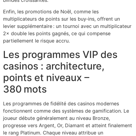
Enfin, les promotions de Noël, comme les
multiplicateurs de points sur les buy‑ins, offrent un
levier supplémentaire : un tournoi avec un multiplicateur
2× double les points gagnés, ce qui compense
partiellement le risque accru.
Les programmes VIP des
casinos : architecture,
points et niveaux –
380 mots
Les programmes de fidélité des casinos modernes
fonctionnent comme des systèmes de gamification. Le
joueur débute généralement au niveau Bronze,
progresse vers Argent, Or, Diamant et atteint finalement
le rang Platinum. Chaque niveau attribue un