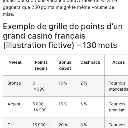
joueur qui subit une variance défavorable de -5 % ne
gagnera que 250 points malgré le même volume de
mise.
Exemple de grille de points d’un
grand casino français
(illustration fictive) – 130 mots
Niveau
Points
Bonus
Cashback
Accès
requis
dépôt
Bronze
0 –
10 %
2 %
Tournois
4 999
standard
Argent
5 000 –
15 %
5 %
Tournois
14 999
premium
Or
15 000 –
20 %
8 %
Tournois