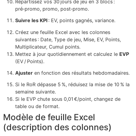
Répartissez vos 30 jours de jeu en 3 blocs :
pré‑promo, promo, post‑promo.
Suivre les KPI
: EV, points gagnés, variance.
Créez une feuille Excel avec les colonnes
suivantes : Date, Type de jeu, Mise, EV, Points,
Multiplicateur, Cumul points.
Mettez à jour quotidiennement et calculez le
EVP
(EV / Points).
Ajuster
en fonction des résultats hebdomadaires.
Si le RoR dépasse 5 %, réduisez la mise de 10 % la
semaine suivante.
Si le EVP chute sous 0,01 €/point, changez de
table ou de format.
Modèle de feuille Excel
(description des colonnes)