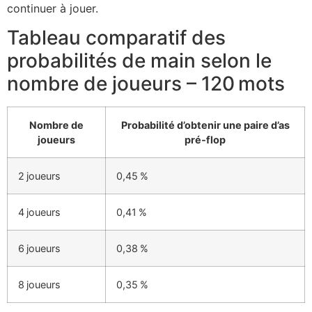
continuer à jouer.
Tableau comparatif des
probabilités de main selon le
nombre de joueurs – 120 mots
Nombre de
Probabilité d’obtenir une paire d’as
joueurs
pré‑flop
2 joueurs
0,45 %
4 joueurs
0,41 %
6 joueurs
0,38 %
8 joueurs
0,35 %