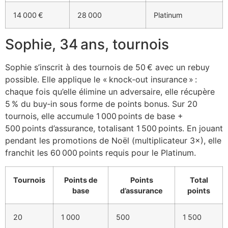
14 000 €
28 000
Platinum
Sophie, 34 ans, tournois
Sophie s’inscrit à des tournois de 50 € avec un rebuy
possible. Elle applique le « knock‑out insurance » :
chaque fois qu’elle élimine un adversaire, elle récupère
5 % du buy‑in sous forme de points bonus. Sur 20
tournois, elle accumule 1 000 points de base +
500 points d’assurance, totalisant 1 500 points. En jouant
pendant les promotions de Noël (multiplicateur 3×), elle
franchit les 60 000 points requis pour le Platinum.
Tournois
Points de
Points
Total
base
d’assurance
points
20
1 000
500
1 500