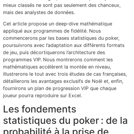
mieux classés ne sont pas seulement des chanceux,
mais des analystes de données.
Cet article propose un deep‑dive mathématique
appliqué aux programmes de fidélité. Nous
commencerons par les bases statistiques du poker,
poursuivrons avec l’adaptation aux différents formats
de jeu, puis décortiquerons l’architecture des
programmes VIP. Nous montrerons comment les
mathématiques accélèrent la montée en niveau,
illustrerons le tout avec trois études de cas françaises,
détaillerons les avantages exclusifs de Noël et, enfin,
fournirons un plan de progression VIP que chaque
joueur pourra reproduire sur Excel.
Les fondements
statistiques du poker : de la
probabilité à la prise de