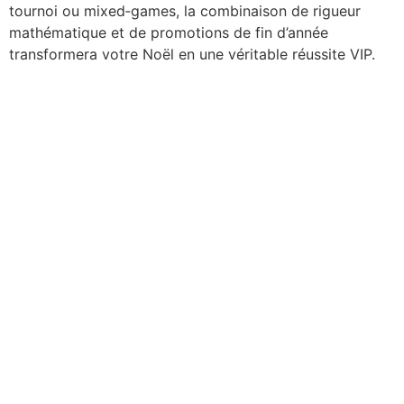
tournoi ou mixed‑games, la combinaison de rigueur
mathématique et de promotions de fin d’année
transformera votre Noël en une véritable réussite VIP.