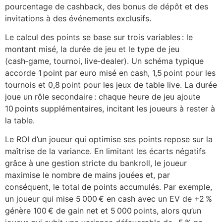
pourcentage de cashback, des bonus de dépôt et des
invitations à des événements exclusifs.
Le calcul des points se base sur trois variables : le
montant misé, la durée de jeu et le type de jeu
(cash‑game, tournoi, live‑dealer). Un schéma typique
accorde 1 point par euro misé en cash, 1,5 point pour les
tournois et 0,8 point pour les jeux de table live. La durée
joue un rôle secondaire : chaque heure de jeu ajoute
10 points supplémentaires, incitant les joueurs à rester à
la table.
Le ROI d’un joueur qui optimise ses points repose sur la
maîtrise de la variance. En limitant les écarts négatifs
grâce à une gestion stricte du bankroll, le joueur
maximise le nombre de mains jouées et, par
conséquent, le total de points accumulés. Par exemple,
un joueur qui mise 5 000 € en cash avec un EV de +2 %
génère 100 € de gain net et 5 000 points, alors qu’un