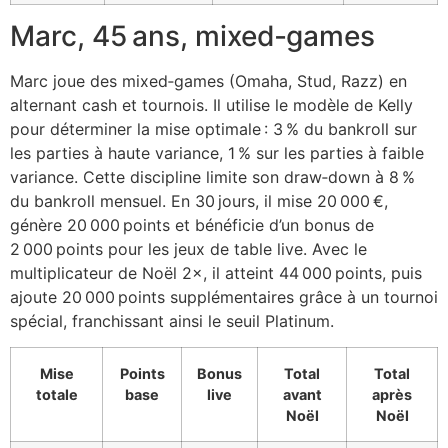
Marc, 45 ans, mixed‑games
Marc joue des mixed‑games (Omaha, Stud, Razz) en
alternant cash et tournois. Il utilise le modèle de Kelly
pour déterminer la mise optimale : 3 % du bankroll sur
les parties à haute variance, 1 % sur les parties à faible
variance. Cette discipline limite son draw‑down à 8 %
du bankroll mensuel. En 30 jours, il mise 20 000 €,
génère 20 000 points et bénéficie d’un bonus de
2 000 points pour les jeux de table live. Avec le
multiplicateur de Noël 2×, il atteint 44 000 points, puis
ajoute 20 000 points supplémentaires grâce à un tournoi
spécial, franchissant ainsi le seuil Platinum.
Mise
Points
Bonus
Total
Total
totale
base
live
avant
après
Noël
Noël