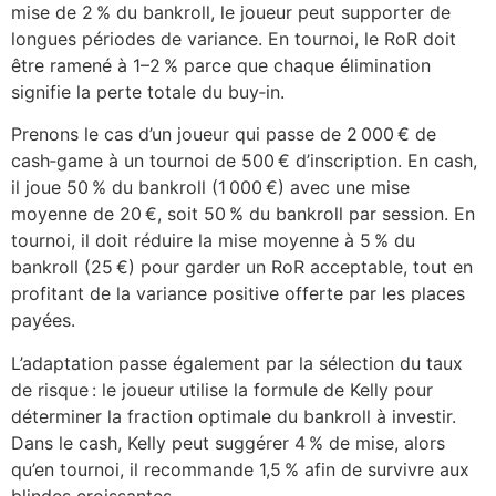
mise de 2 % du bankroll, le joueur peut supporter de
longues périodes de variance. En tournoi, le RoR doit
être ramené à 1–2 % parce que chaque élimination
signifie la perte totale du buy‑in.
Prenons le cas d’un joueur qui passe de 2 000 € de
cash‑game à un tournoi de 500 € d’inscription. En cash,
il joue 50 % du bankroll (1 000 €) avec une mise
moyenne de 20 €, soit 50 % du bankroll par session. En
tournoi, il doit réduire la mise moyenne à 5 % du
bankroll (25 €) pour garder un RoR acceptable, tout en
profitant de la variance positive offerte par les places
payées.
L’adaptation passe également par la sélection du taux
de risque : le joueur utilise la formule de Kelly pour
déterminer la fraction optimale du bankroll à investir.
Dans le cash, Kelly peut suggérer 4 % de mise, alors
qu’en tournoi, il recommande 1,5 % afin de survivre aux
blindes croissantes.