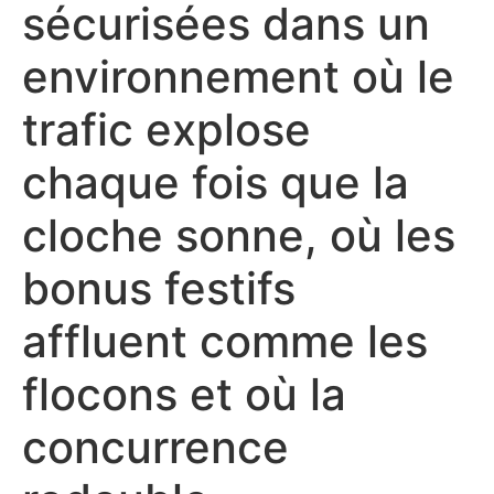
sécurisées dans un
environnement où le
trafic explose
chaque fois que la
cloche sonne, où les
bonus festifs
affluent comme les
flocons et où la
concurrence