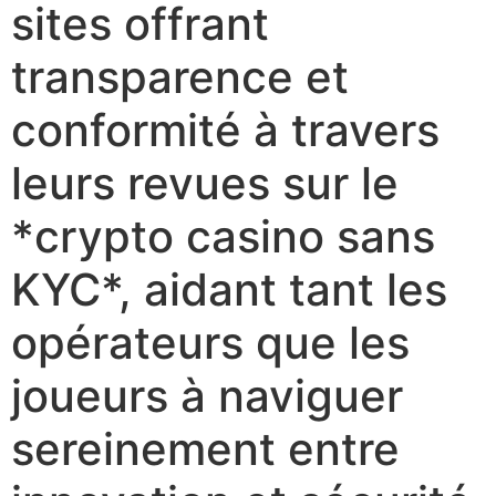
sites offrant
transparence et
conformité à travers
leurs revues sur le
*crypto casino sans
KYC*, aidant tant les
opérateurs que les
joueurs à naviguer
sereinement entre