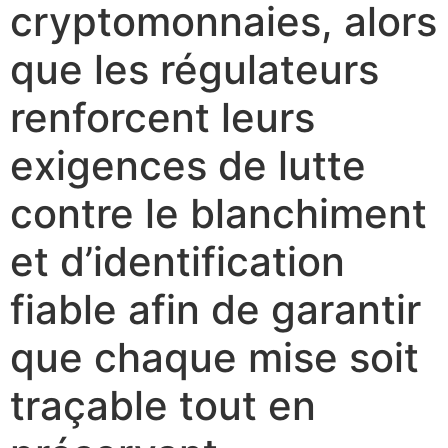
cryptomonnaies, alors
que les régulateurs
renforcent leurs
exigences de lutte
contre le blanchiment
et d’identification
fiable afin de garantir
que chaque mise soit
traçable tout en