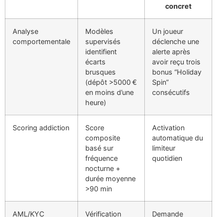
concret
Analyse
Modèles
Un joueur
comportementale
supervisés
déclenche une
identifient
alerte après
écarts
avoir reçu trois
brusques
bonus “Holiday
(dépôt >5000 €
Spin”
en moins d’une
consécutifs
heure)
Scoring addiction
Score
Activation
composite
automatique du
basé sur
limiteur
fréquence
quotidien
nocturne +
durée moyenne
>90 min
AML/KYC
Vérification
Demande