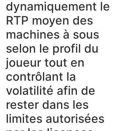
dynamiquement le
RTP moyen des
machines à sous
selon le profil du
joueur tout en
contrôlant la
volatilité afin de
rester dans les
limites autorisées