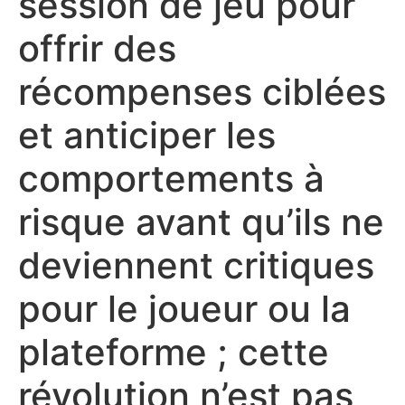
session de jeu pour
offrir des
récompenses ciblées
et anticiper les
comportements à
risque avant qu’ils ne
deviennent critiques
pour le joueur ou la
plateforme ; cette
révolution n’est pas