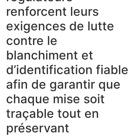
renforcent leurs
exigences de lutte
contre le
blanchiment et
d’identification fiable
afin de garantir que
chaque mise soit
traçable tout en
préservant