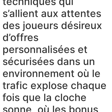
techniques qui
s’allient aux attentes
des joueurs désireux
d’offres
personnalisées et
sécurisées dans un
environnement où le
trafic explose chaque
fois que la cloche
sonne, où les bonus