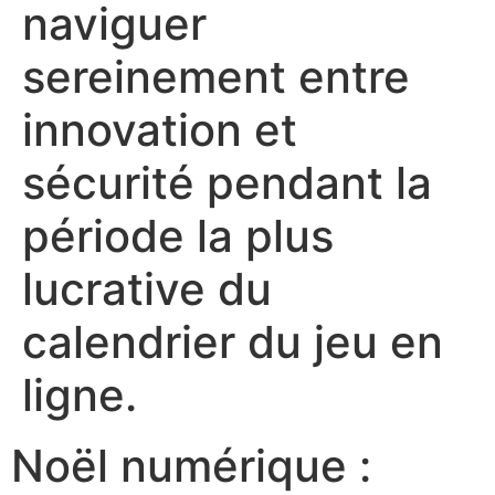
naviguer
sereinement entre
innovation et
sécurité pendant la
période la plus
lucrative du
calendrier du jeu en
ligne.
Noël numérique :