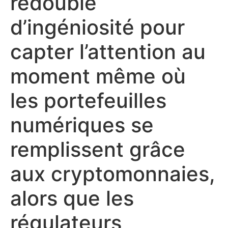
redouble
d’ingéniosité pour
capter l’attention au
moment même où
les portefeuilles
numériques se
remplissent grâce
aux cryptomonnaies,
alors que les
régulateurs