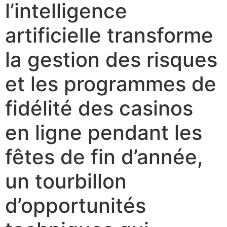
l’intelligence
artificielle transforme
la gestion des risques
et les programmes de
fidélité des casinos
en ligne pendant les
fêtes de fin d’année,
un tourbillon
d’opportunités