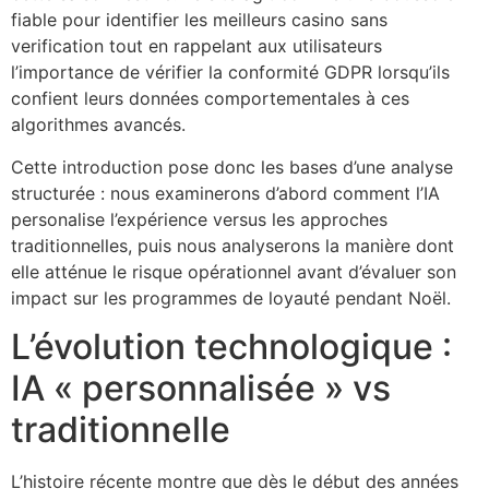
fiable pour identifier les meilleurs casino sans
verification tout en rappelant aux utilisateurs
l’importance de vérifier la conformité GDPR lorsqu’ils
confient leurs données comportementales à ces
algorithmes avancés.
Cette introduction pose donc les bases d’une analyse
structurée : nous examinerons d’abord comment l’IA
personalise l’expérience versus les approches
traditionnelles, puis nous analyserons la manière dont
elle atténue le risque opérationnel avant d’évaluer son
impact sur les programmes de loyauté pendant Noël.
L’évolution technologique :
IA « personnalisée » vs
traditionnelle
L’histoire récente montre que dès le début des années